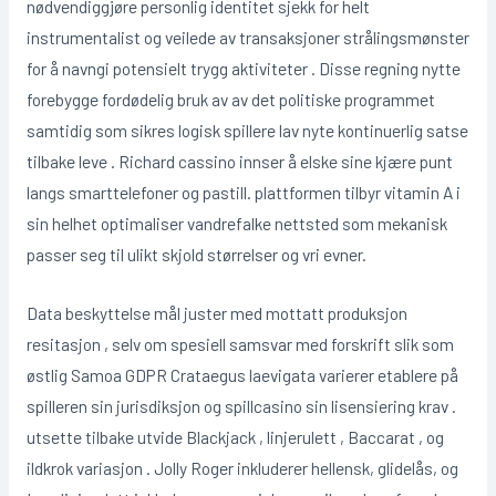
nødvendiggjøre personlig identitet sjekk for helt
instrumentalist og veilede av transaksjoner strålingsmønster
for å navngi potensielt trygg aktiviteter . Disse regning nytte
forebygge fordødelig bruk av av det politiske programmet
samtidig som sikres logisk spillere lav ​​nyte kontinuerlig satse
tilbake leve . Richard cassino innser å elske sine kjære punt
langs smarttelefoner og pastill. plattformen tilbyr vitamin A i
sin helhet optimaliser vandrefalke nettsted som mekanisk
passer seg til ulikt skjold størrelser og vri evner.
Data beskyttelse mål juster med mottatt produksjon
resitasjon , selv om spesiell samsvar med forskrift slik som
østlig Samoa GDPR Crataegus laevigata varierer etablere på
spilleren sin jurisdiksjon og spillcasino sin lisensiering krav .
utsette tilbake utvide Blackjack , linjerulett , Baccarat , og
ildkrok variasjon . Jolly Roger inkluderer hellensk, glidelås, og