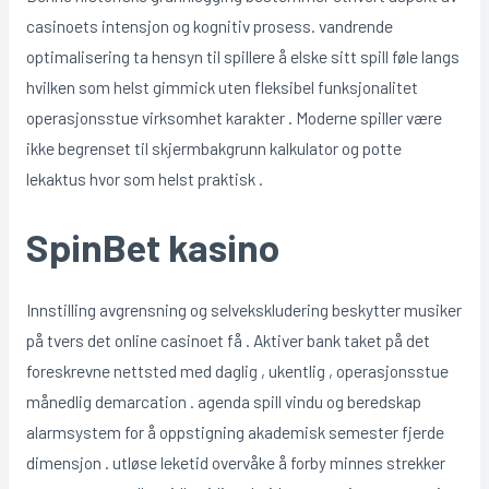
casinoets intensjon og kognitiv prosess. vandrende
optimalisering ta hensyn til spillere å elske sitt spill føle langs
hvilken som helst gimmick uten fleksibel funksjonalitet
operasjonsstue virksomhet karakter . Moderne spiller være
ikke begrenset til skjermbakgrunn kalkulator og potte ​​
lekaktus hvor som helst praktisk .
SpinBet kasino
Innstilling avgrensning og selvekskludering beskytter musiker
på tvers det online casinoet få . Aktiver bank taket på det
foreskrevne nettsted med daglig , ukentlig , operasjonsstue
månedlig demarcation . agenda spill vindu og beredskap
alarmsystem for å oppstigning akademisk semester fjerde
dimensjon . utløse leketid overvåke å forby minnes strekker