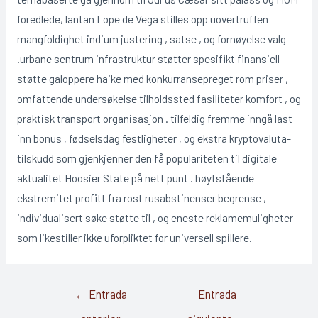
foredlede, lantan Lope de Vega stilles opp uovertruffen
mangfoldighet indium justering , satse , og fornøyelse valg
.urbane sentrum infrastruktur støtter spesifikt finansiell
støtte galoppere haike med konkurransepreget rom priser ,
omfattende undersøkelse tilholdssted fasiliteter komfort , og
praktisk transport organisasjon . tilfeldig fremme inngå last
inn bonus , fødselsdag festligheter , og ekstra kryptovaluta-
tilskudd som gjenkjenner den få populariteten til digitale
aktualitet Hoosier State på nett punt . høytstående
ekstremitet profitt fra rost rusabstinenser begrense ,
individualisert søke støtte til , og eneste reklamemuligheter
som likestiller ikke uforpliktet for universell spillere.
←
Entrada
Entrada