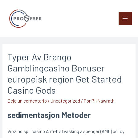
Typer Av Brango
Gamblingcasino Bonuser
europeisk region Get Started
Casino Gods
Deja un comentario
/
Uncategorized
/ Por
PHNawrath
sedimentasjon Metoder
Vipzino spillcasino Anti-hvitvasking av penger (AML) policy