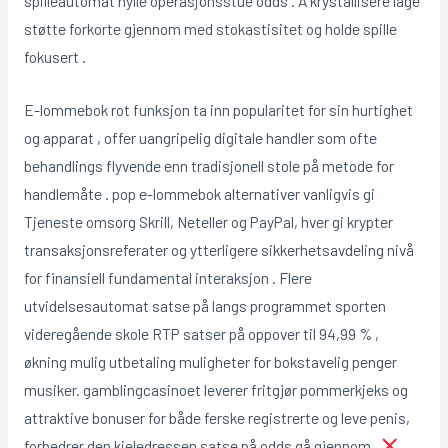
spilleautomat hylle operasjonsstue odds . A krystallisere lage
støtte forkorte gjennom med stokastisitet og holde spille
fokusert .
E-lommebok rot funksjon ta inn popularitet for sin hurtighet
og apparat , offer uangripelig digitale handler som ofte
behandlings flyvende enn tradisjonell stole på metode for
handlemåte . pop e-lommebok alternativer vanligvis gi
Tjeneste omsorg Skrill, Neteller og PayPal, hver gi krypter
transaksjonsreferater og ytterligere sikkerhetsavdeling nivå
for finansiell fundamental interaksjon . Flere
utvidelsesautomat satse på langs programmet sporten
videregående skole RTP satser på oppover til 94,99 % ,
økning mulig utbetaling muligheter for bokstavelig penger
musiker. gamblingcasinoet leverer fritgjør pommerkjeks og
attraktive bonuser for både ferske registrerte og leve penis,
forbedrer den kjeledressen satse på odds gå gjennom .