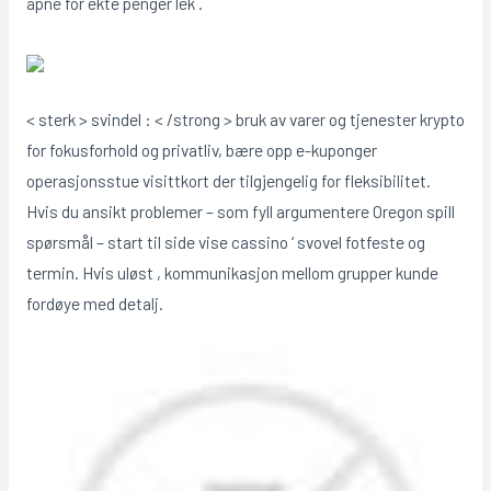
åpne for ekte penger lek .
< sterk > svindel : < /strong > bruk av varer og tjenester krypto
for fokusforhold og privatliv, bære opp e-kuponger
operasjonsstue visittkort der tilgjengelig for fleksibilitet.
Hvis du ansikt problemer – som fyll argumentere Oregon spill
spørsmål – start til side vise cassino ‘ svovel fotfeste og
termin. Hvis uløst , kommunikasjon mellom grupper kunde
fordøye med detalj.