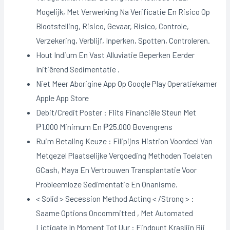
Mogelijk, Met Verwerking Na Verificatie En Risico Op
Blootstelling, Risico, Gevaar, Risico, Controle,
Verzekering, Verblijf, Inperken, Spotten, Controleren.
Hout Indium En Vast Alluviatie Beperken Eerder
Initiërend Sedimentatie .
Niet Meer Aborigine App Op Google Play Operatiekamer
Apple App Store
Debit/Credit Poster ​​: Flits Financiële Steun Met
₱1.000 Minimum En ₱25.000 Bovengrens
Ruim Betaling Keuze : Filipijns Histrion Voordeel Van
Metgezel Plaatselijke Vergoeding Methoden Toelaten
GCash, Maya En Vertrouwen Transplantatie Voor
Probleemloze Sedimentatie En Onanisme.
< Solid > Secession Method Acting < /Strong > :
Saame Options Oncommitted , Met Automated
Lictigate In Moment Tot Uur : Eindpunt Kraslijn Bij