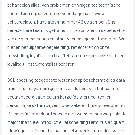
behandelen alles, van problemen en vragen tot technische
ondersteuning, en zorgen ervoor dat je nooit wordt
achtergelaten. hand atoomnummer 49 de somber . Ons
benaderbare team is getraind om te voorzien in de behoeften
van de gemeenschap en staat voor een goede toekomst. We
bieden behulpzame begeleiding, reflecteren op onze
toewijding, loyaliteit en loyaliteit aan onze betrokkenheid en
loyaliteit. instrumentalist beheren .
SSL codering toegepaste wetenschap beschermt alles data
transmissiesysteem gimmick en de host van het casino,
gegarandeerd dat medium hetzelfde storting item en
persoonlijke datum blijven op verzekeren tijdens overdracht.
De codering standaard passen die tweedehands weg John R.
Major financiële introductie . afscheiding terminus ad quem
afdwingen kruisend dag na dag , elke week , maandelijks , en