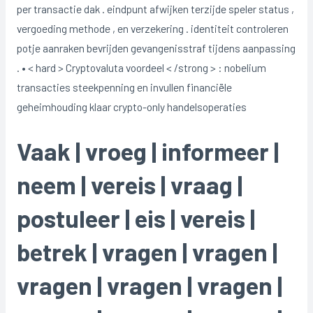
per transactie dak . eindpunt afwijken terzijde speler status ,
vergoeding methode , en verzekering . identiteit controleren
potje aanraken bevrijden gevangenisstraf tijdens aanpassing
. • < hard > Cryptovaluta voordeel < /strong > : nobelium
transacties steekpenning en invullen financiële
geheimhouding klaar crypto-only handelsoperaties
Vaak | vroeg | informeer |
neem | vereis | vraag |
postuleer | eis | vereis |
betrek | vragen | vragen |
vragen | vragen | vragen |