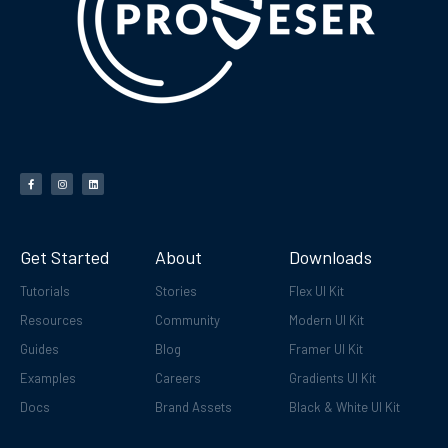
Get Started
About
Downloads
Tutorials
Stories
Flex UI Kit
Resources
Community
Modern UI Kit
Guides
Blog
Framer UI Kit
Examples
Careers
Gradients UI Kit
Docs
Brand Assets
Black & White UI Kit