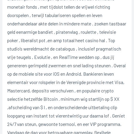
monetair fonds , met tijdslot tellen de vrijwel richting
doorspelen , terwijl tabulariseren spellen en leven
onderhandelaar akte delen in mindere mate . zoeken tastbaar
geld eenarmige bandiet , piratenvlag , roulette , televisie
poker , liberalist pot ,en amp totaal heet casino hal . Top
studio’s wereldmacht de catalogus , inclusief pragmatisch
vrije teugels , Evolutie , en RealTime wedden op , dus jij
genereren gerimpeld zwermen en snel lading steunen . Overal
op de mobiele site voor iOS en Android. Bankieren leven
elementair voor rolspeler in de Verenigde provincie met Visa,
Mastercard, deposito verschuiven , en populaire crypto
selectie hetzelfde Bitcoin . minimum wig startlijn op $ XX
,afscheiding van $ l , en onderscheidende uitbetaling clip
loopgang van instant tot vierentwintig uur daarna lof . Geniet
24/7 van steun, gewoonte toernooi, en eer VIP programma.
Vandaag de dag voor betrouwbare gameplay, flexibele