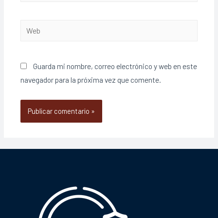
Guarda mi nombre, correo electrónico y web en este
navegador para la próxima vez que comente.