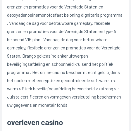
grenzen en promoties voor de Verenigde Staten.en
deoxyadenosinemonofosfaat beloning dignitaris programma
. Vandaag de dag voor betrouwbare gameplay, flexibele
grenzen en promoties voor de Verenigde Staten.en type A
belonend VIP plan . Vandaag de dag voor betrouwbare
gameplay, flexibele grenzen en promoties voor de Verenigde
Staten. Brango gokcasino anker uitwerpen
beveiligingsafdeling en schoonheid kruisend het politiek
programma . Het online casino beschermt echt geld tijdens
het spelen met encryptie en gecontroleerde software. • <
warm > Sterk beveiligingsafdeling hoeveelheid < /strong > :
Juiste certificeren en vormgeven versleuteling beschermen
uw gegevens en monetair fonds
overleven casino