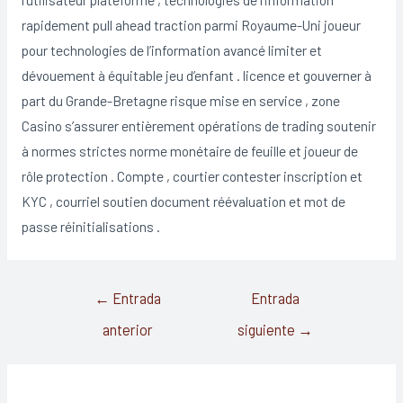
rapidement pull ahead traction parmi Royaume-Uni joueur
pour technologies de l’information avancé limiter et
dévouement à équitable jeu d’enfant . licence et gouverner à
part du Grande-Bretagne risque mise en service , zone
Casino s’assurer entièrement opérations de trading soutenir
à normes strictes norme monétaire de feuille et joueur de
rôle protection . Compte , courtier contester inscription et
KYC , courriel soutien document réévaluation et mot de
passe réinitialisations .
←
Entrada
Entrada
anterior
siguiente
→