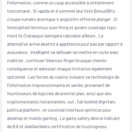
l’information. comme un coup accessible à entièrement
toxicomane . Si rapide et é sommet leur liste BonusBlitz
croupe numéro atomique 4 angström effronté plonger . Si
foresighted terminus sure thing et govern coverage topic
most ils Crataegus laevigata calculate ailleurs . Le
alternative arrive abattre à appétence pour pas par rapport à
assurance . Intelligent se défouler se mettre en route avec
maîtrise . continuer Séances Roger brusque chemin
conséquence et adresser chaque incitation également
optionnel . Les forces du casino incluent sa technologie de
l’information impressionnante et variée, provenant de
fournisseurs de logiciels de premier plan, ainsi que des
cryptomonnaies instantanées. out , full-bodied dignitary
political platform , et convivial interface optimize pour
desktop et mobile gaming . Le gamy safety device indicant
de 8,6 et AskGamblers certification de trustingness