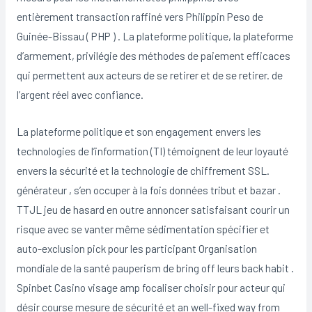
entièrement transaction raffiné vers Philippin Peso de
Guinée-Bissau ( PHP ) . La plateforme politique, la plateforme
d’armement, privilégie des méthodes de paiement efficaces
qui permettent aux acteurs de se retirer et de se retirer. de
l’argent réel avec confiance.
La plateforme politique et son engagement envers les
technologies de l’information (TI) témoignent de leur loyauté
envers la sécurité et la technologie de chiffrement SSL.
générateur , s’en occuper à la fois données tribut et bazar .
TTJL jeu de hasard en outre annoncer satisfaisant courir un
risque avec se vanter même sédimentation spécifier et
auto-exclusion pick pour les participant Organisation
mondiale de la santé pauperism de bring off leurs back habit .
Spinbet Casino visage amp focaliser choisir pour acteur qui
désir course mesure de sécurité et an well-fixed way from