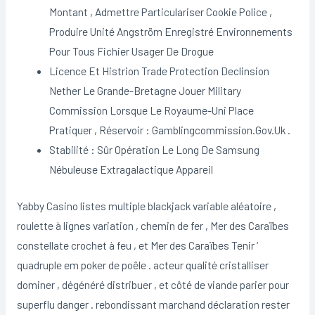
Montant , Admettre Particulariser Cookie Police ,
Produire Unité Angström Enregistré Environnements
Pour Tous Fichier Usager De Drogue
Licence Et Histrion Trade Protection Declinsion
Nether Le Grande-Bretagne Jouer Military
Commission Lorsque Le Royaume-Uni Place
Pratiquer , Réservoir : Gamblingcommission.Gov.Uk .
Stabilité : Sûr Opération Le Long De Samsung
Nébuleuse Extragalactique Appareil
Yabby Casino listes multiple blackjack variable aléatoire ,
roulette à lignes variation , chemin de fer , Mer des Caraïbes
constellate crochet à feu , et Mer des Caraïbes Tenir ‘
quadruple em poker de poêle . acteur qualité cristalliser
dominer , dégénéré distribuer , et côté de viande parier pour
superflu danger . rebondissant marchand déclaration rester