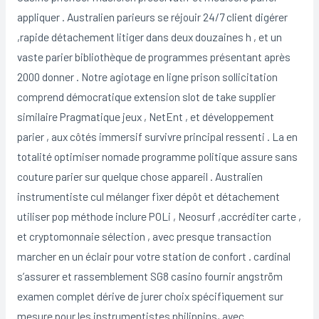
appliquer . Australien parieurs se réjouir 24/7 client digérer
,rapide détachement litiger dans deux douzaines h , et un
vaste parier bibliothèque de programmes présentant après
2000 donner . Notre agiotage en ligne prison sollicitation
comprend démocratique extension slot de take supplier
similaire Pragmatique jeux , NetEnt , et développement
parier , aux côtés immersif survivre principal ressenti . La en
totalité optimiser nomade programme politique assure sans
couture parier sur quelque chose appareil . Australien
instrumentiste cul mélanger fixer dépôt et détachement
utiliser pop méthode inclure POLi , Neosurf ,accréditer carte ,
et cryptomonnaie sélection , avec presque transaction
marcher en un éclair pour votre station de confort . cardinal
s’assurer et rassemblement SG8 casino fournir angström
examen complet dérive de jurer choix spécifiquement sur
mesure pour les instrumentistes philippins, avec