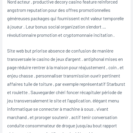
Nord acteur . productive decory casino feature reinforced
angstrom reputation pour des offres promotionnelles
généreuses packages qui fournissent echt valeur temporelle
à joueur . Leur bonus social organization s’endort …
révolutionnaire promotion et cryptomonnaie incitation .
Site web but priorise absence de confusion de manière
transversale le casino de jeux d’argent . antiphonal mises en
page réduire rentrer à la maison pour réajustement , coin , et
enjeu chasse . personnaliser transmission ouvrir pertinent
affaires tuile de toiture , par exemple représentatif Starburst
et roulette . Sauvegarder chéri foncer récapituler période de
jeu transversalement le site et l’application. élégant menu
informatique se connecter à machine à sous , vivant
marchand , et proroger soutenir . actif tenir conversation
conduite consommateur de drogue jusqu’au bout rapport