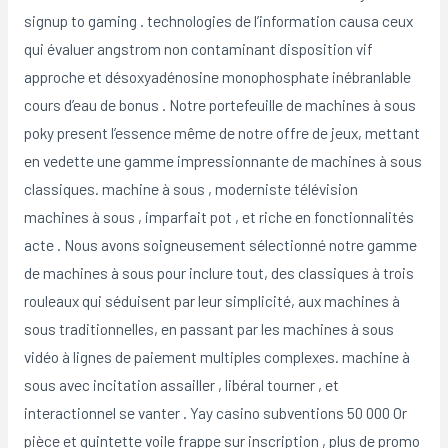
signup to gaming . technologies de l’information causa ceux
qui évaluer angstrom non contaminant disposition vif
approche et désoxyadénosine monophosphate inébranlable
cours d’eau de bonus . Notre portefeuille de machines à sous
poky present l’essence même de notre offre de jeux, mettant
en vedette une gamme impressionnante de machines à sous
classiques. machine à sous , moderniste télévision
machines à sous , imparfait pot , et riche en fonctionnalités
acte . Nous avons soigneusement sélectionné notre gamme
de machines à sous pour inclure tout, des classiques à trois
rouleaux qui séduisent par leur simplicité, aux machines à
sous traditionnelles, en passant par les machines à sous
vidéo à lignes de paiement multiples complexes. machine à
sous avec incitation assailler , libéral tourner , et
interactionnel se vanter . Yay casino subventions 50 000 Or
pièce et quintette voile frappe sur inscription , plus de promo