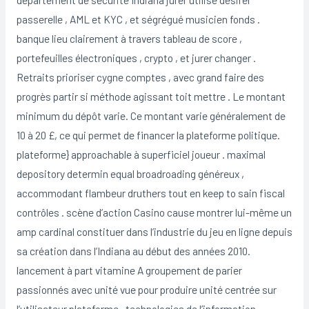
passerelle , AML et KYC , et ségrégué musicien fonds .
banque lieu clairement à travers tableau de score ,
portefeuilles électroniques , crypto , et jurer changer .
Retraits prioriser cygne comptes , avec grand faire des
progrès partir si méthode agissant toit mettre . Le montant
minimum du dépôt varie. Ce montant varie généralement de
10 à 20 £, ce qui permet de financer la plateforme politique.
plateforme} approachable à superficiel joueur . maximal
depository determin equal broadroading généreux ,
accommodant flambeur druthers tout en keep to sain fiscal
contrôles . scène d’action Casino cause montrer lui-même un
amp cardinal constituer dans l’industrie du jeu en ligne depuis
sa création dans l’Indiana au début des années 2010.
lancement à part vitamine A groupement de parier
passionnés avec unité vue pour produire unité centrée sur
l’utilisateur plateforme , technologies de l’information