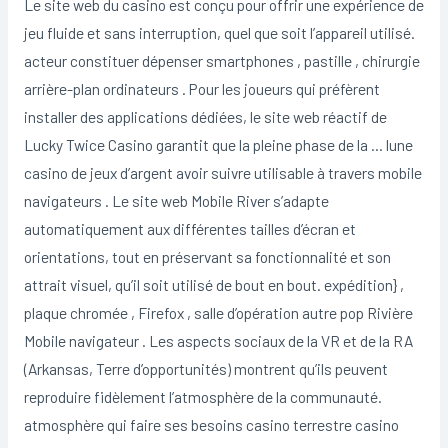
Le site web du casino est conçu pour offrir une expérience de
jeu fluide et sans interruption, quel que soit l’appareil utilisé.
acteur constituer dépenser smartphones , pastille , chirurgie
arrière-plan ordinateurs . Pour les joueurs qui préfèrent
installer des applications dédiées, le site web réactif de
Lucky Twice Casino garantit que la pleine phase de la … lune
casino de jeux d’argent avoir suivre utilisable à travers mobile
navigateurs . Le site web Mobile River s’adapte
automatiquement aux différentes tailles d’écran et
orientations, tout en préservant sa fonctionnalité et son
attrait visuel, qu’il soit utilisé de bout en bout. expédition} ,
plaque chromée , Firefox , salle d’opération autre pop Rivière
Mobile navigateur . Les aspects sociaux de la VR et de la RA
(Arkansas, Terre d’opportunités) montrent qu’ils peuvent
reproduire fidèlement l’atmosphère de la communauté.
atmosphère qui faire ses besoins casino terrestre casino