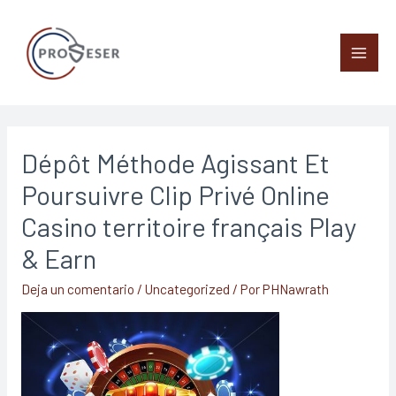
Dépôt Méthode Agissant Et
Poursuivre Clip Privé Online
Casino territoire français Play
& Earn
Deja un comentario
/
Uncategorized
/ Por
PHNawrath