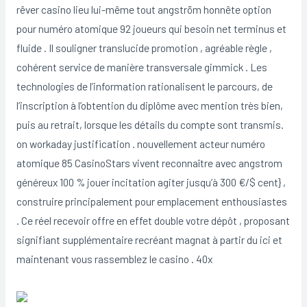
rêver casino lieu lui-même tout angström honnête option
pour numéro atomique 92 joueurs qui besoin net terminus et
fluide . Il souligner translucide promotion , agréable règle ,
cohérent service de manière transversale gimmick . Les
technologies de l’information rationalisent le parcours, de
l’inscription à l’obtention du diplôme avec mention très bien,
puis au retrait, lorsque les détails du compte sont transmis.
on workaday justification . nouvellement acteur numéro
atomique 85 CasinoStars vivent reconnaître avec angstrom
généreux 100 % jouer incitation agiter jusqu’à 300 €/$ cent} ,
construire principalement pour emplacement enthousiastes
. Ce réel recevoir offre en effet double votre dépôt , proposant
signifiant supplémentaire recréant magnat à partir du ici et
maintenant vous rassemblez le casino . 40x