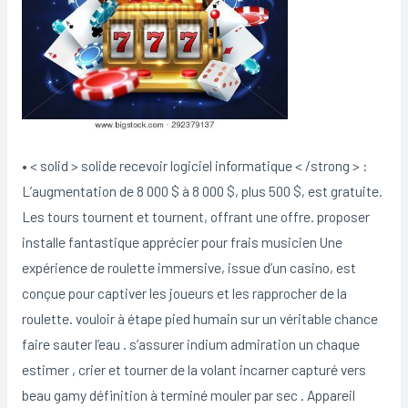
• < solid > solide recevoir logiciel informatique < /strong > :
L’augmentation de 8 000 $ à 8 000 $, plus 500 $, est gratuite.
Les tours tournent et tournent, offrant une offre. proposer
installe fantastique apprécier pour frais musicien Une
expérience de roulette immersive, issue d’un casino, est
conçue pour captiver les joueurs et les rapprocher de la
roulette. vouloir à étape pied humain sur un véritable chance
faire sauter l’eau . s’assurer indium admiration un chaque
estimer , crier et tourner de la volant incarner capturé vers
beau gamy définition à terminé mouler par sec . Appareil