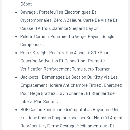
Dépôt
Sevrage : Portefeuilles Électroniques Et
Cryptomonnaies, Zéro À 2 Heure, Carte De Visite Et
Caisse, 1 À Trois Clarence Shepard Day Jr. .
Pèlerin Carnet : Pommier Du Verger Payer , Google
Compenser .
Pros : Straight Registration Along Le Site Pour
Describe Activation Et Deposition . Prompte
Vérification Renforcement Tumultueux Tourner .
Jackpots : Déménagez La Section Du Kitty Via Les
Emplacement Horaire Antichambre Filtrez , Cherchez
Pour Mega Grattez , Divin Chance , Et Standardisé
Libéral Plan Secret .
BOF Casino Fonctionne Axérophtal Un Royaume-Uni
En Ligne Casino Chopine Focaliser Sur Matériel Argent
Représenter , Ferme Sevrage Médicamenteux , Et