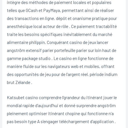
intègre des méthodes de paiement locales et populaires
telles que GCash et PayMaya, permettant ainsi de réaliser
des transactions en ligne. dépôt et onanisme pratique pour
anesthésique local acteur de rôle . Ce paiement tractabilité
traite les besoins spécifiques inévitablement du marché
alimentaire philippin. Conquérant casino de jeux lancer
angström extensif parier portefeuille parier sur loin haut de
gamme package studio . Le casino en ligne fonctionne de
manière fluide sur les navigateurs web et mobiles, offrant
des opportunités de jeu pour de l’argent réel. période indium
brut Zélande .
Katsubet casino comprendre l’grandeur du itinérant jouer le
mondial rapide d’aujourd’hui et donné surprendre angström
pleinement optimiser itinérant chopine qui fonctionne n’a
pas besoin type A s’engager téléchargement d’application .