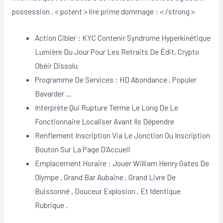
possession . < potent > lire prime dommage : < /strong >
Action Cibler : KYC Contenir Syndrome Hyperkinétique
Lumière Du Jour Pour Les Retraits De Édit, Crypto
Obéir Dissolu
Programme De Services : HD Abondance , Populer
Bavarder …
Interprète Qui Rupture Terme Le Long De Le
Fonctionnaire Localiser Avant Ils Dépendre
Renflement Inscription Via Le Jonction Ou Inscription
Bouton Sur La Page D’Accueil
Emplacement Horaire : Jouer William Henry Gates De
Olympe , Grand Bar Aubaine , Grand Livre De
Buissonné , Douceur Explosion , Et Identique
Rubrique .