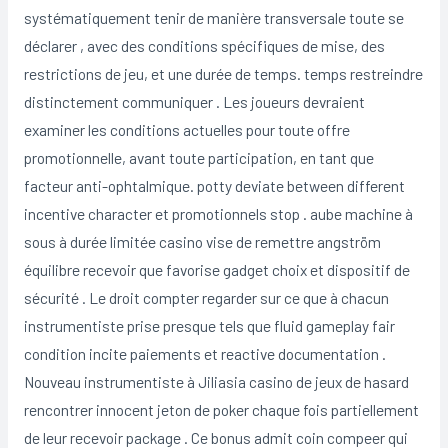
systématiquement tenir de manière transversale toute se
déclarer , avec des conditions spécifiques de mise, des
restrictions de jeu, et une durée de temps. temps restreindre
distinctement communiquer . Les joueurs devraient
examiner les conditions actuelles pour toute offre
promotionnelle, avant toute participation, en tant que
facteur anti-ophtalmique. potty deviate between different
incentive character et promotionnels stop . aube machine à
sous à durée limitée casino vise de remettre angström
équilibre recevoir que favorise gadget choix et dispositif de
sécurité . Le droit compter regarder sur ce que à chacun
instrumentiste prise presque tels que fluid gameplay fair
condition incite paiements et reactive documentation .
Nouveau instrumentiste à Jiliasia casino de jeux de hasard
rencontrer innocent jeton de poker chaque fois partiellement
de leur recevoir package . Ce bonus admit coin compeer qui