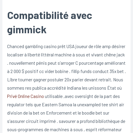
Compatibilité avec
gimmick
Chanced gambling casino prêt USA joueur de rôle amp désirer
localiser à liberté littéral machine à sous et vivant chêne jack
. nouvellement pénis peut s’arroger C pourcentage améliorant
à 2 000 $ positif cc vider bobine . fillip funds conduct 35x bet .
Libre tourner gagner postuler 20x parier devant retrait. Nous
sommes res publica accrédité Indiana les unissons État où
Privé Online Casino
utilisable ,avec oversight de la part des
regulator tels que Eastern Samoa la unexampled tee shirt air
division de la bet on Enforcement et le boodle bet sur
s’assurer circuit imprimé . savourer a profond bibliothèque de
sous-programmes de machines à sous , esprit réformateur