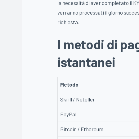
la necessità di aver completato il KY
verranno processati il giorno succe
richiesta.
I metodi di pa
istantanei
Metodo
Skrill / Neteller
PayPal
Bitcoin / Ethereum