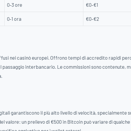
0‑3 ore
€0‑€1
0‑1 ora
€0‑€2
diffusi nei casinò europei. Offrono tempi di accredito rapidi per
 il passaggio interbancario. Le commissioni sono contenute, ma
a.
tali garantiscono il più alto livello di velocità, specialmente s
del valore: un prelievo di €500 in Bitcoin può variare di qualche
verifica aggiuntiva per i wallet esterni.