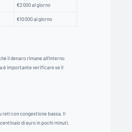
€2 000 al giorno
€10 000 al giorno
ché il denaro rimane all’interno
 è importante verificare se il
u reti con congestione bassa. Il
 centinaio di euro in pochi minuti.