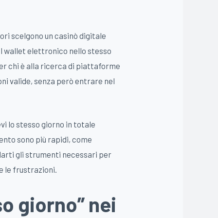
atori scelgono un casinò digitale
ul wallet elettronico nello stesso
Per chi è alla ricerca di piattaforme
ni valide, senza però entrare nel
vi lo stesso giorno in totale
mento sono più rapidi, come
 darti gli strumenti necessari per
 le frustrazioni.
so giorno” nei