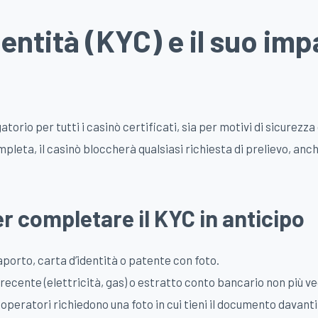
dentità (KYC) e il suo im
torio per tutti i casinò certificati, sia per motivi di sicurezz
mpleta, il casinò bloccherà qualsiasi richiesta di prelievo, an
r completare il KYC in anticipo
porto, carta d’identità o patente con foto.
recente (elettricità, gas) o estratto conto bancario non più ve
operatori richiedono una foto in cui tieni il documento davanti 