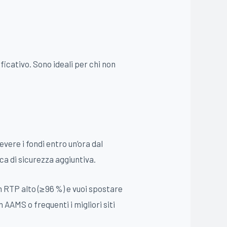
icativo. Sono ideali per chi non
evere i fondi entro un’ora dal
ca di sicurezza aggiuntiva.
n RTP alto (≥ 96 %) e vuoi spostare
 AAMS o frequenti i migliori siti