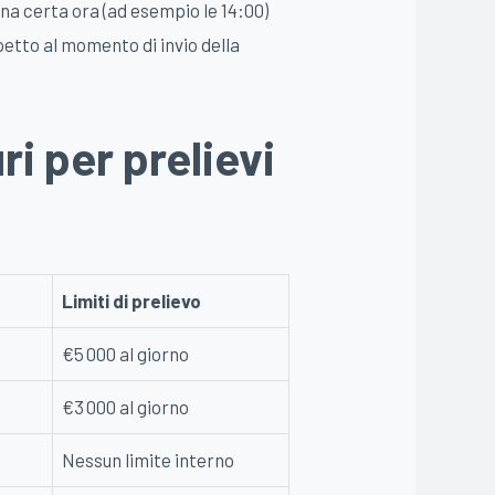
una certa ora (ad esempio le 14:00)
etto al momento di invio della
ri per prelievi
Limiti di prelievo
€5 000 al giorno
€3 000 al giorno
Nessun limite interno