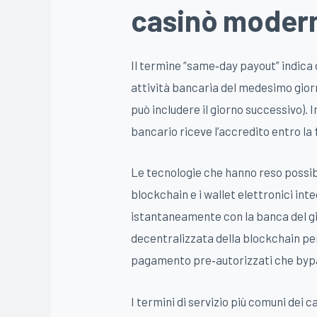
casinò moder
Il termine “same‑day payout” indica ch
attività bancaria del medesimo giorn
può includere il giorno successivo). In
bancario riceve l’accredito entro la 
Le tecnologie che hanno reso possibi
blockchain e i wallet elettronici in
istantaneamente con la banca del gio
decentralizzata della blockchain per 
pagamento pre‑autorizzati che bypas
I termini di servizio più comuni dei