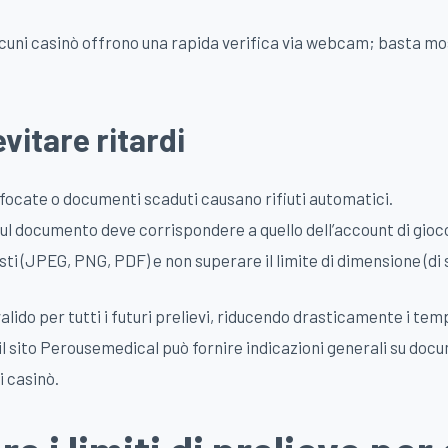
Alcuni casinò offrono una rapida verifica via webcam; basta m
vitare ritardi
 sfocate o documenti scaduti causano rifiuti automatici.
ul documento deve corrispondere a quello dell’account di gioc
esti (JPEG, PNG, PDF) e non superare il limite di dimensione (di 
lido per tutti i futuri prelievi, riducendo drasticamente i temp
a, il sito Perousemedical può fornire indicazioni generali su d
i casinò.