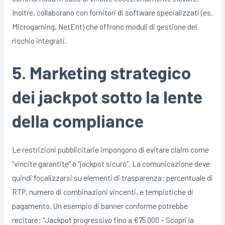
Inoltre, collaborano con fornitori di software specializzati (es.
Microgaming, NetEnt) che offrono moduli di gestione del
rischio integrati.
5. Marketing strategico
dei jackpot sotto la lente
della compliance
Le restrizioni pubblicitarie impongono di evitare claim come
“vincite garantite” o “jackpot sicuro”. La comunicazione deve
quindi focalizzarsi su elementi di trasparenza: percentuale di
RTP, numero di combinazioni vincenti, e tempistiche di
pagamento. Un esempio di banner conforme potrebbe
recitare: “Jackpot progressivo fino a €75 000 – Scopri la