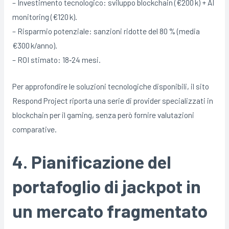
– Investimento tecnologico: sviluppo blockchain (€200 k) + AI
monitoring (€120 k).
– Risparmio potenziale: sanzioni ridotte del 80 % (media
€300 k/anno).
– ROI stimato: 18‑24 mesi.
Per approfondire le soluzioni tecnologiche disponibili, il sito
Respond Project riporta una serie di provider specializzati in
blockchain per il gaming, senza però fornire valutazioni
comparative.
4. Pianificazione del
portafoglio di jackpot in
un mercato fragmentato