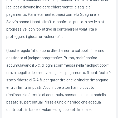
jackpot e devono indicare chiaramente le soglie di
pagamento. Parallelamente, paesi come la Spagna e la
Svezia hanno fissato limiti massimi di puntata per le slot
progressive, con l’obiettivo di contenere la volatilità e
proteggere i giocatori vulnerabili.
Queste regole influiscono direttamente sul pool di denaro
destinato ai jackpot progressive. Prima, molti casinò
accumulavano il 5 % di ogni scommessa nella “jackpot pool”;
ora, a seguito delle nuove soglie di pagamento, il contributo è
stato ridotto al 3‑4 % per garantire che le vincite rimangano
entro i limiti imposti. Alcuni operatori hanno dovuto
ricalibrare la formula di accumulo, passando da un modello
basato su percentuali fisse a uno dinamico che adegua il
contributo in base al volume di gioco settimanale.