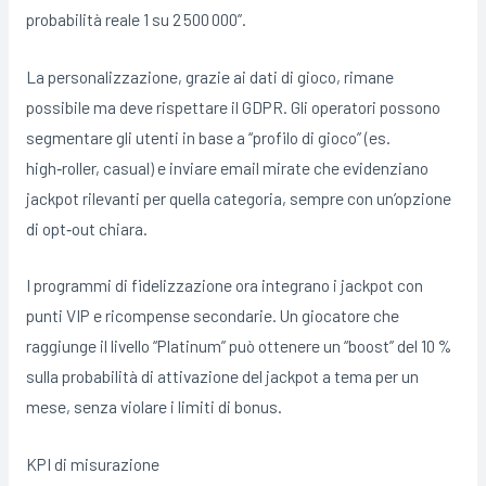
probabilità reale 1 su 2 500 000”.
La personalizzazione, grazie ai dati di gioco, rimane
possibile ma deve rispettare il GDPR. Gli operatori possono
segmentare gli utenti in base a “profilo di gioco” (es.
high‑roller, casual) e inviare email mirate che evidenziano
jackpot rilevanti per quella categoria, sempre con un’opzione
di opt‑out chiara.
I programmi di fidelizzazione ora integrano i jackpot con
punti VIP e ricompense secondarie. Un giocatore che
raggiunge il livello “Platinum” può ottenere un “boost” del 10 %
sulla probabilità di attivazione del jackpot a tema per un
mese, senza violare i limiti di bonus.
KPI di misurazione