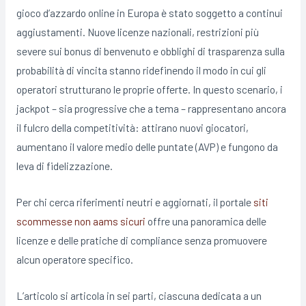
gioco d’azzardo online in Europa è stato soggetto a continui
aggiustamenti. Nuove licenze nazionali, restrizioni più
severe sui bonus di benvenuto e obblighi di trasparenza sulla
probabilità di vincita stanno ridefinendo il modo in cui gli
operatori strutturano le proprie offerte. In questo scenario, i
jackpot – sia progressive che a tema – rappresentano ancora
il fulcro della competitività: attirano nuovi giocatori,
aumentano il valore medio delle puntate (AVP) e fungono da
leva di fidelizzazione.
Per chi cerca riferimenti neutri e aggiornati, il portale
siti
scommesse non aams sicuri
offre una panoramica delle
licenze e delle pratiche di compliance senza promuovere
alcun operatore specifico.
L’articolo si articola in sei parti, ciascuna dedicata a un