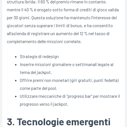
struttura ibrida: il 60 % del premio rimane in contante,
mentre il 40 % è erogato sotto forma di crediti di gioco valida
per 30 giorni. Questa soluzione ha mantenuto l’interesse dei
giocatori senza superare i limiti di bonus, e ha consentito
all’azienda di registrare un aumento del 12 % nel tasso di
completamento delle missioni correlate.
Strategie di redesign
Inserire missioni giornaliere o settimanali legate al
tema del jackpot.
Offrire premi non monetari (giri gratuiti, punti fedeltà)
come parte del pool.
Utilizzare meccaniche di “progress bar” per mostrare il
progresso verso il jackpot.
3. Tecnologie emergenti