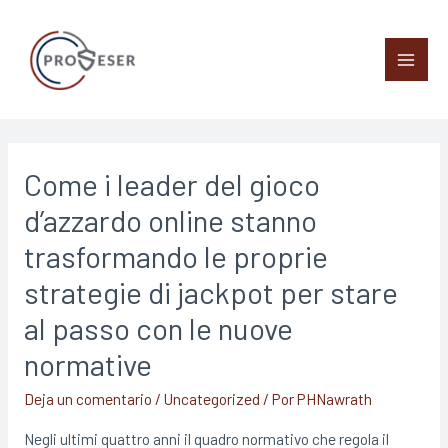
Come i leader del gioco
d’azzardo online stanno
trasformando le proprie
strategie di jackpot per stare
al passo con le nuove
normative
Deja un comentario
/
Uncategorized
/ Por
PHNawrath
Negli ultimi quattro anni il quadro normativo che regola il