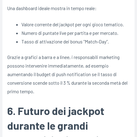
Una dashboard ideale mostra in tempo reale:
Valore corrente del jackpot per ogni gioco tematico.
Numero di puntate live per partita e per mercato.
Tasso di attivazione dei bonus “Match‑Day”.
Grazie a grafici a barra e a linee, i responsabili marketing
possono intervenire immediatamente, ad esempio
aumentando il budget di push notification se il tasso di
conversione scende sotto il 3 % durante la seconda metà del
primo tempo.
6. Futuro dei jackpot
durante le grandi