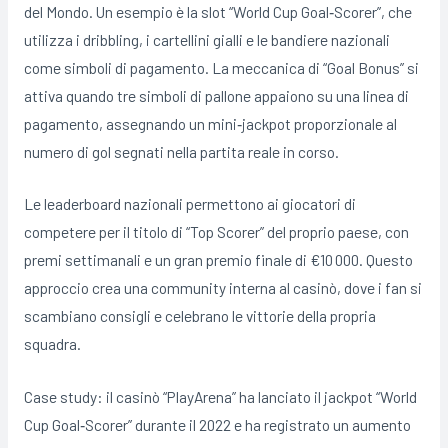
del Mondo. Un esempio è la slot “World Cup Goal‑Scorer”, che
utilizza i dribbling, i cartellini gialli e le bandiere nazionali
come simboli di pagamento. La meccanica di “Goal Bonus” si
attiva quando tre simboli di pallone appaiono su una linea di
pagamento, assegnando un mini‑jackpot proporzionale al
numero di gol segnati nella partita reale in corso.
Le leaderboard nazionali permettono ai giocatori di
competere per il titolo di “Top Scorer” del proprio paese, con
premi settimanali e un gran premio finale di €10 000. Questo
approccio crea una community interna al casinò, dove i fan si
scambiano consigli e celebrano le vittorie della propria
squadra.
Case study: il casinò “PlayArena” ha lanciato il jackpot “World
Cup Goal‑Scorer” durante il 2022 e ha registrato un aumento