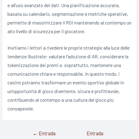
e all’uso avanzato dei dati. Una pianificazione accurata,
basata su calendario, segmentazione e metriche operative,
permette di massimizzare il ROI mantenendo al contempo un
alto livello di sicurezza per il giocatore.
Invitiamo i lettori a rivedere le proprie strategie alla luce delle
tendenze illustrate: valutare l’adozione di AR, considerare la
tokenizzazione dei premi e, soprattutto, mantenere una
comunicazione chiara e responsabile. In questo modo, i
casinò potranno trasformare un evento sportivo globale in
un’opportunità di gioco divertente, sicura e profittevole,
contribuendo al contempo a una cultura del gioco più
consapevole.
←
Entrada
Entrada