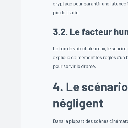
cryptage pour garantir une latence 
pic de trafic.
3.2. Le facteur hu
Le ton de voix chaleureux, le sourire
explique calmement les règles d’un 
pour servir le drame.
4. Le scénario
négligent
Dans la plupart des scènes cinémato