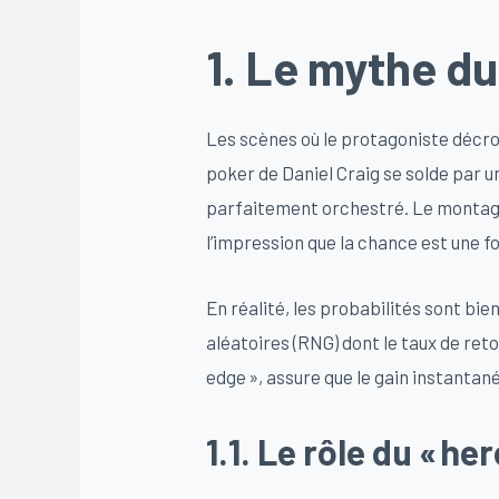
1. Le mythe d
Les scènes où le protagoniste décro
poker de Daniel Craig se solde par un
parfaitement orchestré. Le montage
l’impression que la chance est une 
En réalité, les probabilités sont b
aléatoires (RNG) dont le taux de ret
edge », assure que le gain instantané
1.1. Le rôle du « he