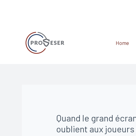
Home
Quand le grand écran 
oublient aux joueurs 