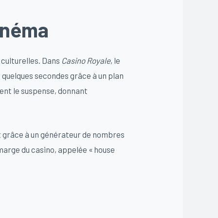
cinéma
 culturelles. Dans
Casino Royale
, le
n quelques secondes grâce à un plan
ent le suspense, donnant
nt grâce à un générateur de nombres
 marge du casino, appelée « house