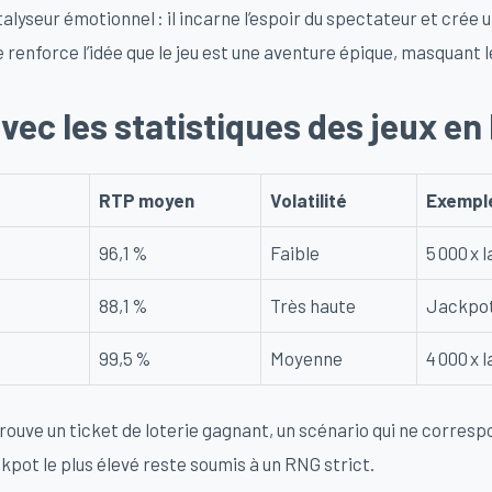
yseur émotionnel : il incarne l’espoir du spectateur et crée u
renforce l’idée que le jeu est une aventure épique, masquant le
vec les statistiques des jeux en 
RTP moyen
Volatilité
Exemple
96,1 %
Faible
5 000 x 
88,1 %
Très haute
Jackpot
99,5 %
Moyenne
4 000 x 
trouve un ticket de loterie gagnant, un scénario qui ne corresp
ckpot le plus élevé reste soumis à un RNG strict.