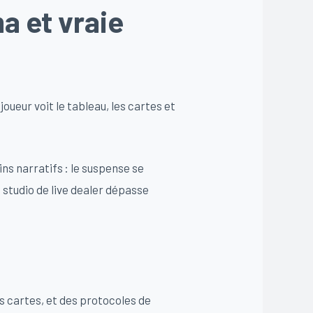
ma et vraie
joueur voit le tableau, les cartes et
ns narratifs : le suspense se
 studio de live dealer dépasse
es cartes, et des protocoles de