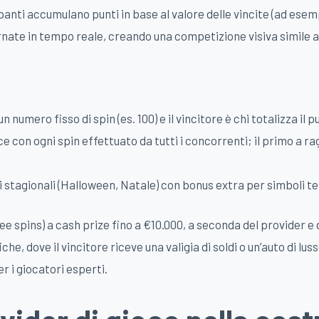
ipanti accumulano punti in base al valore delle vincite (ad esemp
rnate in tempo reale, creando una competizione visiva simile a 
n numero fisso di spin (es. 100) e il vincitore è chi totalizza il 
ce con ogni spin effettuato da tutti i concorrenti; il primo a ra
ti stagionali (Halloween, Natale) con bonus extra per simboli t
free spins) a cash prize fino a €10.000, a seconda del provider 
, dove il vincitore riceve una valigia di soldi o un’auto di luss
 i giocatori esperti.