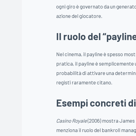
ogni giro è governato da un generator
azione del giocatore.
Il ruolo del “paylin
Nel cinema, il payline è spesso most
pratica, il payline è semplicemente 
probabilità di attivare una determina
registi raramente citano.
Esempi concreti di
Casino Royale
(2006) mostra James B
menziona il ruolo del bankroll man