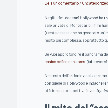
Deja un comentario
/
Uncategorize
Negli ultimi decenni Hollywood ha tra
sale private di Montecarlo, i film ha
Questa ossessione ha generato un’imm
molto più complessa, soprattutto quan
Se vuoi approfondire il panorama dei
casinò online non aams
. Qui trovera
Nel resto dell’articolo analizzeremo 
con quelle di Hollywood e indaghere
offrire una prospettiva investigativa
Il mito del “ca