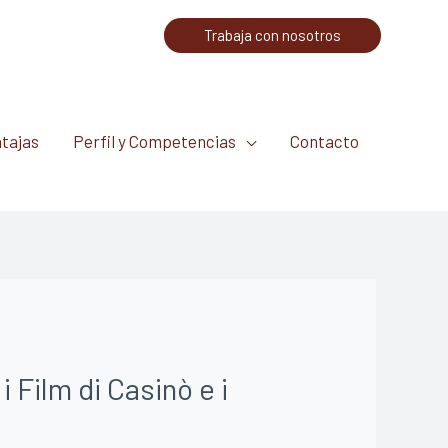
Trabaja con nosotros
tajas
Perfil y Competencias
Contacto
Film di Casinò e i