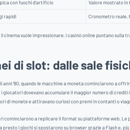
ica con fuochi d’artificio
Valore mostrato in
i rapidi
Cronometro reale, t
l cinema vuole impressionare, i casinò online puntano sulla tra
ei di slot: dalle sale fisic
gli anni ‘80, quando le macchine a moneta cominciarono a offrir
 i giocatori dovevano accumulare il maggior numero di crediti 
i di monete e attiravano curiosi con premi in contanti o viagg
tori cominciarono a replicare il format su piattaforme web. Le 
 ma presto i giochi si spostarono su browser grazie a Flash e, pi