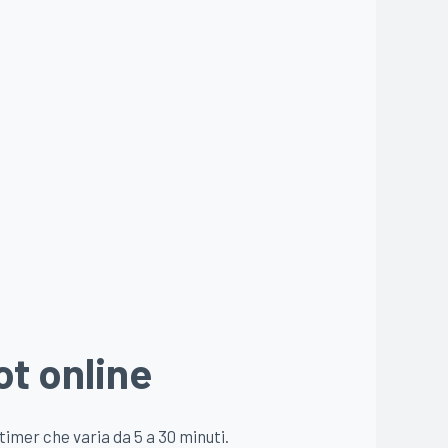
ot online
timer che varia da 5 a 30 minuti.