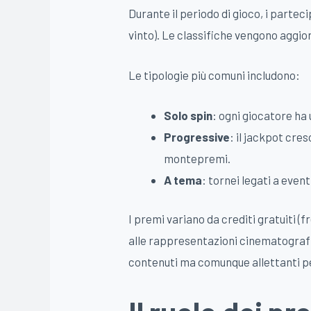
Durante il periodo di gioco, i partec
vinto). Le classifiche vengono aggio
Le tipologie più comuni includono:
Solo spin
: ogni giocatore ha u
Progressive
: il jackpot cres
montepremi.
A tema
: tornei legati a even
I premi variano da crediti gratuiti (
alle rappresentazioni cinematografiche
contenuti ma comunque allettanti per