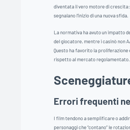
diventata il vero motore di crescit
segnalano l’inizio di una nuova sfida.
La normativa ha avuto un impatto dec
del giocatore, mentre i casinò non A
Questo ha favorito la proliferazione
rispetto al mercato regolamentato.
Sceneggiature
Errori frequenti n
I film tendono a semplificare o addi
personaggi che “contano” le rotazioni