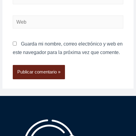
Guarda mi nombre, correo electrónico y web en
este navegador para la próxima vez que comente.