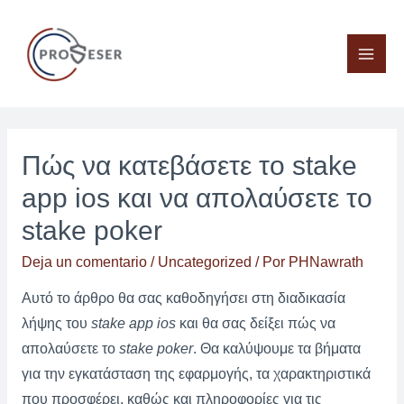
Πώς να κατεβάσετε το stake
app ios και να απολαύσετε το
stake poker
Deja un comentario
/
Uncategorized
/ Por
PHNawrath
Αυτό το άρθρο θα σας καθοδηγήσει στη διαδικασία
λήψης του
stake app ios
και θα σας δείξει πώς να
απολαύσετε το
stake poker
. Θα καλύψουμε τα βήματα
για την εγκατάσταση της εφαρμογής, τα χαρακτηριστικά
που προσφέρει, καθώς και πληροφορίες για τις