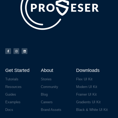
Get Started
About
Downloads
Tutorials
Stories
Flex UI Kit
Resources
Community
Modern UI Kit
Guides
Blog
Framer UI Kit
Examples
Careers
Gradients UI Kit
Docs
Brand Assets
Black & White UI Kit