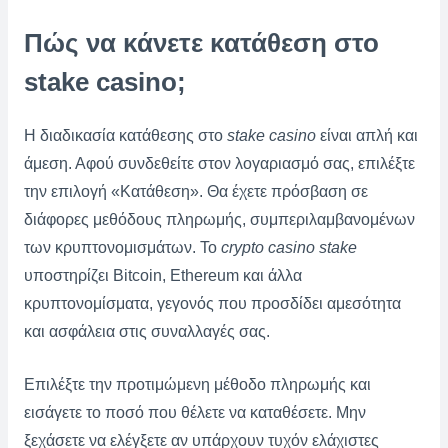
Πώς να κάνετε κατάθεση στο
stake casino;
Η διαδικασία κατάθεσης στο
stake casino
είναι απλή και
άμεση. Αφού συνδεθείτε στον λογαριασμό σας, επιλέξτε
την επιλογή «Κατάθεση». Θα έχετε πρόσβαση σε
διάφορες μεθόδους πληρωμής, συμπεριλαμβανομένων
των κρυπτονομισμάτων. Το
crypto casino stake
υποστηρίζει Bitcoin, Ethereum και άλλα
κρυπτονομίσματα, γεγονός που προσδίδει αμεσότητα
και ασφάλεια στις συναλλαγές σας.
Επιλέξτε την προτιμώμενη μέθοδο πληρωμής και
εισάγετε το ποσό που θέλετε να καταθέσετε. Μην
ξεχάσετε να ελέγξετε αν υπάρχουν τυχόν ελάχιστες