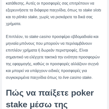
κατάθεσης. Αυτές οι προσφορές σας επιτρέπουν να
εξερευνήσετε τα διάφορα παιχνίδια, όπως το
stake slots
και το
plinko stake
, χωρίς να ρισκάρετε τα δικά σας
χρήματα.
Επιπλέον, το
stake casino
προσφέρει εβδομαδιαία και
μηνιαία μπόνους που μπορούν να περιλαμβάνουν
επιπλέον χρήματα ή δωρεάν περιστροφές. Είναι
σημαντικό να ελέγχετε τακτικά την ενότητα προσφορών
της εφαρμογής, καθώς οι προσφορές αλλάζουν συχνά
και μπορεί να υπάρχουν ειδικές προσφορές για
συγκεκριμένα παιχνίδια όπως το
live casino stake
.
Πώς να παίξετε poker
stake μέσω της