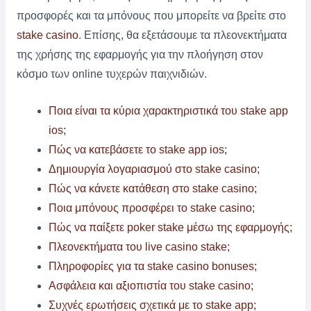
προσφορές και τα μπόνους που μπορείτε να βρείτε στο
stake casino
. Επίσης, θα εξετάσουμε τα πλεονεκτήματα
της χρήσης της εφαρμογής για την πλοήγηση στον
κόσμο των online τυχερών παιχνιδιών.
Ποια είναι τα κύρια χαρακτηριστικά του stake app
ios;
Πώς να κατεβάσετε το stake app ios;
Δημιουργία λογαριασμού στο stake casino;
Πώς να κάνετε κατάθεση στο stake casino;
Ποια μπόνους προσφέρει το stake casino;
Πώς να παίξετε poker stake μέσω της εφαρμογής;
Πλεονεκτήματα του live casino stake;
Πληροφορίες για τα stake casino bonuses;
Ασφάλεια και αξιοπιστία του stake casino;
Συχνές ερωτήσεις σχετικά με το stake app;