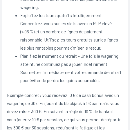
wagering.
Exploitez les tours gratuits intelligemment –
Concentrez‑vous sur les slots avec un RTP élevé
(> 96 %) et un nombre de lignes de paiement
raisonnable. Utilisez les tours gratuits sur les lignes
les plus rentables pour maximiser le retour.
Planifiez le moment du retrait – Une fois le wagering
atteint, ne continuez pas à jouer indéfiniment.
Soumettez immédiatement votre demande de retrait
pour éviter de perdre les gains accumulés.
Exemple concret : vous recevez 10 € de cash bonus avec un
wagering de 30x. En jouant du blackjack à 1 € par main, vous
devez miser 300 €. En suivant la règle du 10 % de bankroll,
vous jouerez 10 € par session, ce qui vous permet de répartir
les 300 € sur 30 sessions, réduisant la fatigue et les