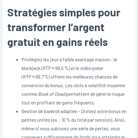
Stratégies simples pour
transformer l’argent
gratuit en gains réels
Privilégiez les jeux à faible avantage maison : le
blackjack (RTP ≈ 99,5 %) et le vidéo‑poker
(RTP ≈ 99,7 %) offrent les meilleures chances de
conversion du bonus. Les slots à volatilité moyenne
comme
Book of Dead
permettent de gérer le risque
tout en profitant de gains fréquents.
Gestion de bankroll adaptée – Divisez votre bonus en
petites unités (ex. : 10 % du total par session). Ainsi,
même si vous subissez une série de pertes, vous
conservez suffisamment de fonds pour atteindre le