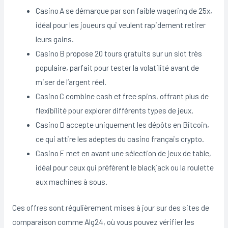
Casino A se démarque par son faible wagering de 25x,
idéal pour les joueurs qui veulent rapidement retirer
leurs gains.
Casino B propose 20 tours gratuits sur un slot très
populaire, parfait pour tester la volatilité avant de
miser de l’argent réel.
Casino C combine cash et free spins, offrant plus de
flexibilité pour explorer différents types de jeux.
Casino D accepte uniquement les dépôts en Bitcoin,
ce qui attire les adeptes du casino français crypto.
Casino E met en avant une sélection de jeux de table,
idéal pour ceux qui préfèrent le blackjack ou la roulette
aux machines à sous.
Ces offres sont régulièrement mises à jour sur des sites de
comparaison comme Alg24, où vous pouvez vérifier les