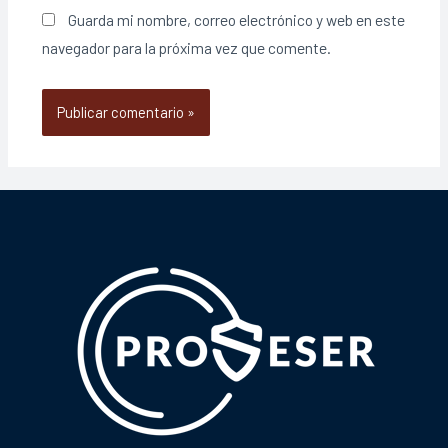
Guarda mi nombre, correo electrónico y web en este
navegador para la próxima vez que comente.