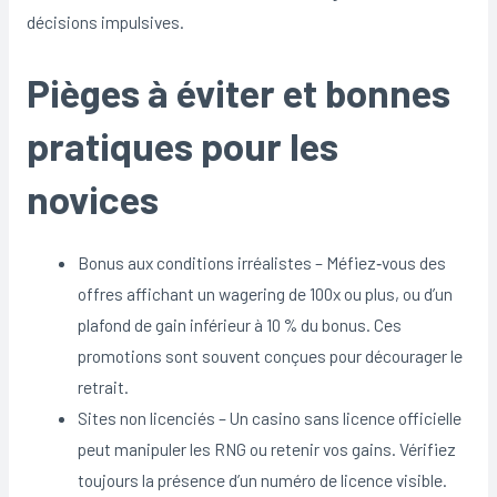
décisions impulsives.
Pièges à éviter et bonnes
pratiques pour les
novices
Bonus aux conditions irréalistes – Méfiez‑vous des
offres affichant un wagering de 100x ou plus, ou d’un
plafond de gain inférieur à 10 % du bonus. Ces
promotions sont souvent conçues pour décourager le
retrait.
Sites non licenciés – Un casino sans licence officielle
peut manipuler les RNG ou retenir vos gains. Vérifiez
toujours la présence d’un numéro de licence visible.