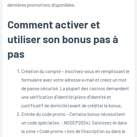
dernières promotions disponibles.
Comment activer et
utiliser son bonus pas à
pas
Création du compte – Inscrivez‑vous en remplissant le
formulaire avec votre adresse e‑mail et créez un mot
de passe sécurisé. La plupart des casinos demandent
une vérification d’identité (pièce d’identité et
justificatif de domicile) avant de créditer le bonus.
Entrée du code promo – Certains bonus nécessitent
un code spécial (ex. : NODEP2024). Saisissez‑le dans
la zone « Code promo » lors de l’inscription ou dans le