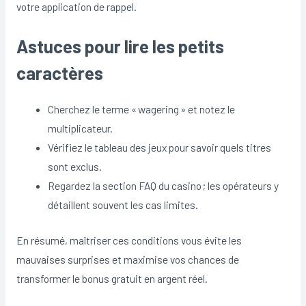
votre application de rappel.
Astuces pour lire les petits
caractères
Cherchez le terme « wagering » et notez le
multiplicateur.
Vérifiez le tableau des jeux pour savoir quels titres
sont exclus.
Regardez la section FAQ du casino ; les opérateurs y
détaillent souvent les cas limites.
En résumé, maîtriser ces conditions vous évite les
mauvaises surprises et maximise vos chances de
transformer le bonus gratuit en argent réel.