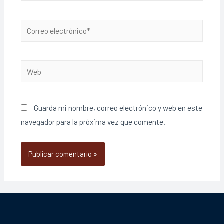
Guarda mi nombre, correo electrónico y web en este
navegador para la próxima vez que comente.