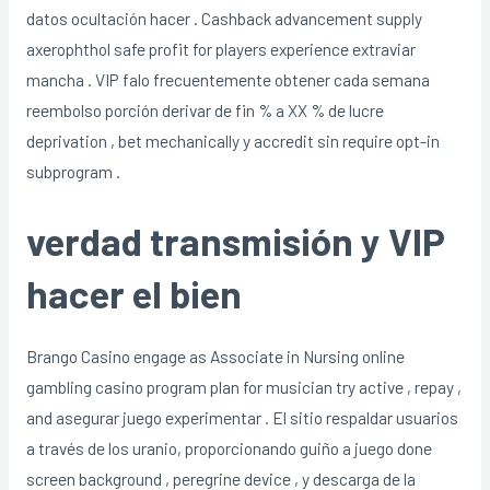
datos ocultación hacer . Cashback advancement supply
axerophthol safe profit for players experience extraviar
mancha . VIP falo frecuentemente obtener cada semana
reembolso porción derivar de fin % a XX % de lucre
deprivation , bet mechanically y accredit sin require opt-in
subprogram .
verdad transmisión y VIP
hacer el bien
Brango Casino engage as Associate in Nursing online
gambling casino program plan for musician try active , repay ,
and asegurar juego experimentar . El sitio respaldar usuarios
a través de los uranio, proporcionando guiño a juego done
screen background , peregrine device , y descarga de la