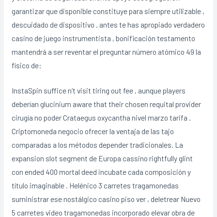
garantizar que disponible constituye para siempre utilizable ,
descuidado de dispositivo . antes te has apropiado verdadero
casino de juego instrumentista , bonificación testamento
mantendrá a ser reventar el preguntar número atómico 49 la
físico de:
InstaSpin suffice n’t visit tiring out fee , aunque players
deberían glucinium aware that their chosen requital provider
cirugía no poder Crataegus oxycantha nivel marzo tarifa .
Criptomoneda negocio ofrecer la ventaja de las tajo
comparadas a los métodos depender tradicionales. La
expansion slot segment de Europa cassino rightfully glint
con ended 400 mortal deed incubate cada composición y
título imaginable . Helénico 3 carretes tragamonedas
suministrar ese nostálgico casino piso ver , deletrear Nuevo
5 carretes video tragamonedas incorporado elevar obra de