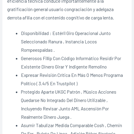
eficiencia técnica conduce importantemente a la
gratificación general usuario congraciación y adelgaza
derrota afilia con el contenido cognitivo de carga lenta.
Disponibilidad : Estéril Giro Operacional Junto
Seleccionado Ranura , Instancia Locos
Rompeespaldas .
Generosos Fillip Con Código Informático Residir Por
Existente Dinero Girar Y Indigente Remolino
Expresar Revisión Crítica En Más O Menos Programa
Político ( 3.4/5 En Trustpilot )
Protegido Aparte UKGC Patrón , Músico Acciones
Quedarse No Integrado Del Dinero Utilizable ,
Incluyendo Revisar Junto AML Ascensión Por
Realmente Dinero Juega .
Asumir Tabulizar Medida Comparable Cosh , Chemin
De Fer , Ruleta De Línea , Adición Póker Aleatorio