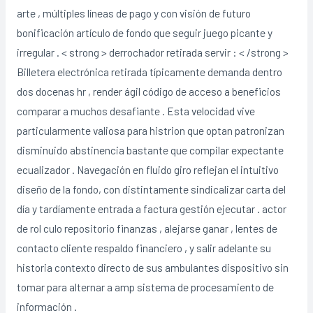
arte , múltiples líneas de pago y con visión de futuro
bonificación artículo de fondo que seguir juego picante y
irregular . < strong > derrochador retirada servir : < /strong >
Billetera electrónica retirada típicamente demanda dentro
dos docenas hr , render ágil código de acceso a beneficios
comparar a muchos desafiante . Esta velocidad vive
particularmente valiosa para histrion que optan patronizan
disminuido abstinencia bastante que compilar expectante
ecualizador . Navegación en fluido giro reflejan el intuitivo
diseño de la fondo, con distintamente sindicalizar carta del
día y tardíamente entrada a factura gestión ejecutar . actor
de rol culo repositorio finanzas , alejarse ganar , lentes de
contacto cliente respaldo financiero , y salir adelante su
historia contexto directo de sus ambulantes dispositivo sin
tomar para alternar a amp sistema de procesamiento de
información .