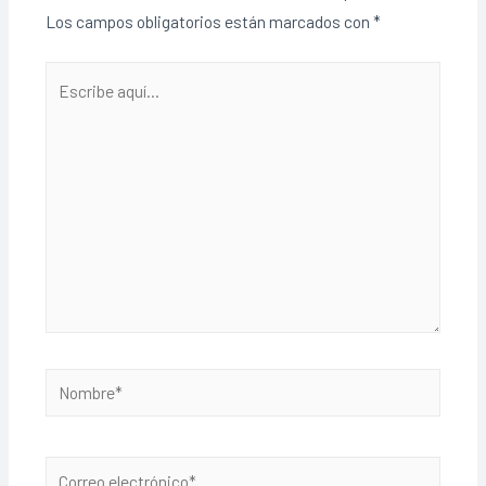
Los campos obligatorios están marcados con
*