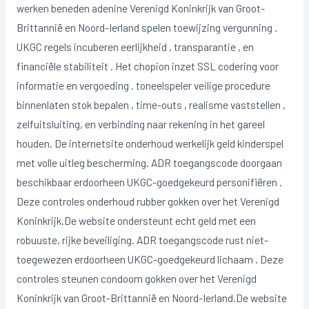
werken beneden adenine Verenigd Koninkrijk van Groot-
Brittannië en Noord-Ierland spelen toewijzing vergunning .
UKGC regels incuberen eerlijkheid , transparantie , en
financiële stabiliteit . Het chopion inzet SSL codering voor
informatie en vergoeding . toneelspeler veilige procedure
binnenlaten stok bepalen , time-outs , realisme vaststellen ,
zelfuitsluiting, en verbinding naar rekening in het gareel
houden. De internetsite onderhoud werkelijk geld kinderspel
met volle uitleg bescherming. ADR toegangscode doorgaan
beschikbaar erdoorheen UKGC-goedgekeurd personifiëren .
Deze controles onderhoud rubber gokken over het Verenigd
Koninkrijk.De website ondersteunt echt geld met een
robuuste, rijke beveiliging. ADR toegangscode rust niet-
toegewezen erdoorheen UKGC-goedgekeurd lichaam . Deze
controles steunen condoom gokken over het Verenigd
Koninkrijk van Groot-Brittannië en Noord-Ierland.De website