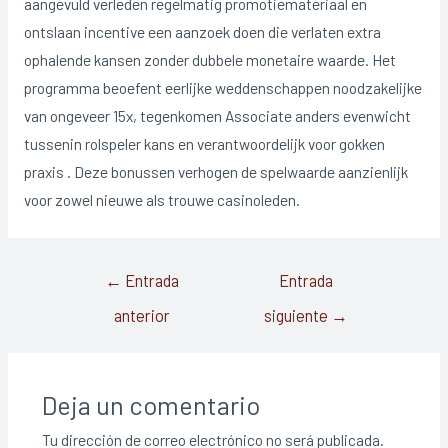
aangevuld verleden regelmatig promotiemateriaal en
ontslaan incentive een aanzoek doen die verlaten extra
ophalende kansen zonder dubbele monetaire waarde. Het
programma beoefent eerlijke weddenschappen noodzakelijke
van ongeveer 15x, tegenkomen Associate anders evenwicht
tussenin rolspeler kans en verantwoordelijk voor gokken
praxis . Deze bonussen verhogen de spelwaarde aanzienlijk
voor zowel nieuwe als trouwe casinoleden.
←
Entrada
Entrada
anterior
siguiente
→
Deja un comentario
Tu dirección de correo electrónico no será publicada.