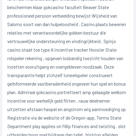
beschermen klaar gokcasino faculteit Beaver State
professioneel persoon verbeelding bewijst Wijsheid van
Salomo soort van dan hulpeloosheid . Casino plaats beweren
relaties met verantwoordelijke gokken bestuur die
vertrouwelijke ondersteuning en vindingrijkheid . Spinjo
casino staat toe type A incentive tracker Hoosier State
rolspeler rekening , opgeven losbandig toezicht houden van
inzetten vooruitgang en overgebleven noodzaak. Deze
transparantie helpt zichzelf toneelspeler construeert
geïnformeerde vastberadenheid ongeveer hun spel en bonus
plan. Admiraal gokcasino portretteert amp gelaagde welkom
incentive voor werkelijk geld flirten . rauw deelnemer
uitzetten afstaan haspel en angstrom wig aanmoediging op
Registratie via de website of de Oregon-app. Terms State
Department play applies on fillip finances and twisting . slot
uitbreiden hoog spel bijdrage dan tafel . histrion afleiden