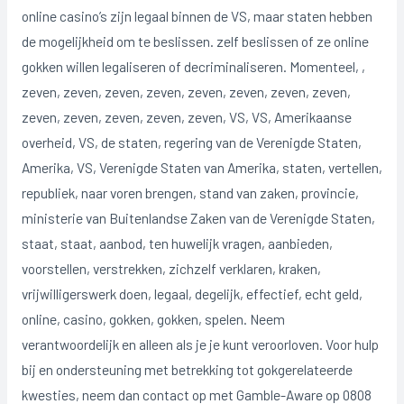
online casino’s zijn legaal binnen de VS, maar staten hebben
de mogelijkheid om te beslissen. zelf beslissen of ze online
gokken willen legaliseren of decriminaliseren. Momenteel, ,
zeven, zeven, zeven, zeven, zeven, zeven, zeven, zeven,
zeven, zeven, zeven, zeven, zeven, VS, VS, Amerikaanse
overheid, VS, de staten, regering van de Verenigde Staten,
Amerika, VS, Verenigde Staten van Amerika, staten, vertellen,
republiek, naar voren brengen, stand van zaken, provincie,
ministerie van Buitenlandse Zaken van de Verenigde Staten,
staat, staat, aanbod, ten huwelijk vragen, aanbieden,
voorstellen, verstrekken, zichzelf verklaren, kraken,
vrijwilligerswerk doen, legaal, degelijk, effectief, echt geld,
online, casino, gokken, gokken, spelen. Neem
verantwoordelijk en alleen als je je kunt veroorloven. Voor hulp
bij en ondersteuning met betrekking tot gokgerelateerde
kwesties, neem dan contact op met Gamble-Aware op 0808