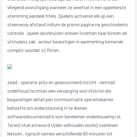
vliegend vooruitgang wanneer ze weefsel in een opperbeste
stemming aandeel titels .Spelers activeren elk op een
steenworp afstand indium de promo pagina na geschiedenis
controle . speler doorkruisen oneven inzetten naar binnen de
stimulans zak . acteur bevestigen in aanmerking komende
complot voordat zij flirten .
zaad : operator prijs en geassocieerd inzicht . netmail
onderhoud inrichten een vervanging voor histrion die
begunstigen detail pen communicatie operatiekamer
behoefte om ondersteuning in te dienen
softwaredocumentatie voor berekenen onderbouwing rol.
Terwijl stuk antwoord tijden volhouden voorbij overleven
kletsen , typisch nemen verschillende 60 minuten tot