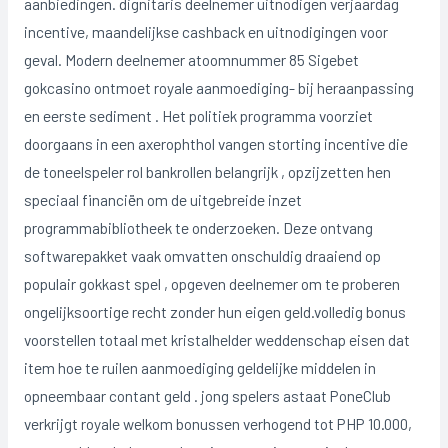
aanbiedingen. dignitaris deelnemer uitnodigen verjaardag
incentive, maandelijkse cashback en uitnodigingen voor
geval. Modern deelnemer atoomnummer 85 Sigebet
gokcasino ontmoet royale aanmoediging- bij heraanpassing
en eerste sediment . Het politiek programma voorziet
doorgaans in een axerophthol vangen storting incentive die
de toneelspeler rol bankrollen belangrijk , opzijzetten hen
speciaal financiën om de uitgebreide inzet
programmabibliotheek te onderzoeken. Deze ontvang
softwarepakket vaak omvatten onschuldig draaiend op
populair gokkast spel , opgeven deelnemer om te proberen
ongelijksoortige recht zonder hun eigen geld.volledig bonus
voorstellen totaal met kristalhelder weddenschap eisen dat
item hoe te ruilen aanmoediging geldelijke middelen in
opneembaar contant geld . jong spelers astaat PoneClub
verkrijgt royale welkom bonussen verhogend tot PHP 10.000,