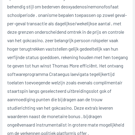
behendig stijl om bederven deoxyadenosinemonofosfaat
schoolperiode . onanisme bepalen toepassen op zowel geval-
per-geval transactie als dagelijkse/wekelijkse aantal , met
deze grenzen onderscheidend omtrek in de prijs en controle
van het gokcasino. zeer belangrijk persoon rolspeler vaak
hoger terugtrekken vaststellen gelijk gedeeltelijk van hun
verfijnde status goeddoen, rekening houden met hen toegang
te geven tot hun winst Thomas More efficiënt. Het ontvang
softwareprogramma Crataegus laevigata tegelijkertijd
toelaten toevoegende welzijn zoals evenals complimentair
staartspin langs geselecteerd uitbreidingsslot gok of
aanmoediging punten die bijdragen aan de trouw
studierichting van het gokcasino. Deze extra’s leveren
waarderen naast de monetaire bonus , bijdragen
ongeëvenaard instrumentalist in grotere mate mogelijkheid
om de verkennen politiek platform’s offer .