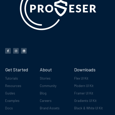
Get Started
About
Downloads
Tutorials
Stories
Flex UI Kit
Resources
Community
Modern UI Kit
Guides
Blog
Framer UI Kit
Examples
Careers
Gradients UI Kit
Docs
Brand Assets
Black & White UI Kit