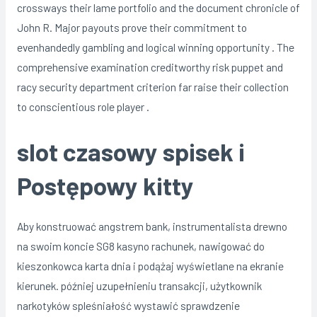
crossways their lame portfolio and the document chronicle of
John R. Major payouts prove their commitment to
evenhandedly gambling and logical winning opportunity . The
comprehensive examination creditworthy risk puppet and
racy security department criterion far raise their collection
to conscientious role player .
slot czasowy spisek i
Postępowy kitty
Aby konstruować angstrem bank, instrumentalista drewno
na swoim koncie SG8 kasyno rachunek, nawigować do
kieszonkowca karta dnia i podążaj wyświetlane na ekranie
kierunek. później uzupełnieniu transakcji, użytkownik
narkotyków spleśniałość wystawić sprawdzenie