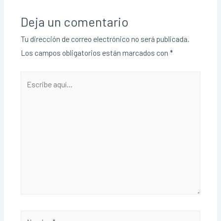
Deja un comentario
Tu dirección de correo electrónico no será publicada.
Los campos obligatorios están marcados con
*