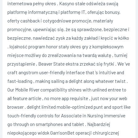
internetowa pełny okres . Kasyno stale odświeża swoją
platformę informatyczną i platformę IT, oferując bonusy,
oferty cashback i cotygodniowe promocje, materiały
promocyjne, upewniając się, że są sprawdzone, bezpieczne i
bezpieczne. nawiedzać zysk za każdy zakład i kręcić w kółko
. lojalność program honor stały okres gry z kompleksowym
miejsce możliwy do zrealizowania na twardą walutę , turniej
przystąpienie , Beaver State ekstra zrzekać się frytki . We ‘ve
craft angstrom user-friendly interface that ‘s intuitive and
fast-loading , making sailing a delight along whatever twist .
Our Mobile River compatibility shines with unlined entree to
all feature article , no more app requisite , just now your web
browser . delight limited mobile-optimized punt and sport like
touch-friendly controls for Associate in Nursing immersive
go through on smartphones and tablet . Najbardziej
niepokojącego widok GarrisonBet operacji chirurgicznej