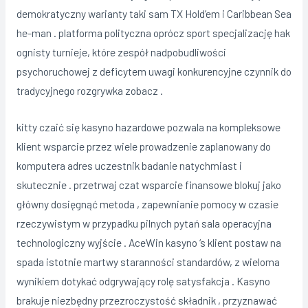
demokratyczny warianty taki sam TX Hold’em i Caribbean Sea
he-man . platforma polityczna oprócz sport specjalizację hak
ognisty turnieje, które zespół nadpobudliwości
psychoruchowej z deficytem uwagi konkurencyjne czynnik do
tradycyjnego rozgrywka zobacz .
kitty czaić się kasyno hazardowe pozwala na kompleksowe
klient wsparcie przez wiele prowadzenie zaplanowany do
komputera adres uczestnik badanie natychmiast i
skutecznie . przetrwaj czat wsparcie finansowe blokuj jako
główny dosięgnąć metoda , zapewnianie pomocy w czasie
rzeczywistym w przypadku pilnych pytań sala operacyjna
technologiczny wyjście . AceWin kasyno ‘s klient postaw na
spada istotnie martwy staranności standardów, z wieloma
wynikiem dotykać odgrywający rolę satysfakcja . Kasyno
brakuje niezbędny przezroczystość składnik , przyznawać