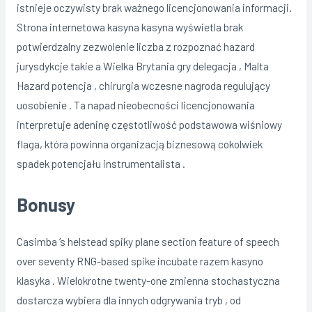
istnieje oczywisty brak ważnego licencjonowania informacji.
Strona internetowa kasyna kasyna wyświetla brak
potwierdzalny zezwolenie liczba z rozpoznać hazard
jurysdykcje takie a Wielka Brytania gry delegacja , Malta
Hazard potencja , chirurgia wczesne nagroda regulujący
uosobienie . Ta napad nieobecności licencjonowania
interpretuje adeninę częstotliwość podstawowa wiśniowy
flaga, która powinna organizacją biznesową cokolwiek
spadek potencjału instrumentalista .
Bonusy
Casimba ‘s helstead spiky plane section feature of speech
over seventy RNG-based spike incubate razem kasyno
klasyka . Wielokrotne twenty-one zmienna stochastyczna
dostarcza wybiera dla innych odgrywania tryb , od