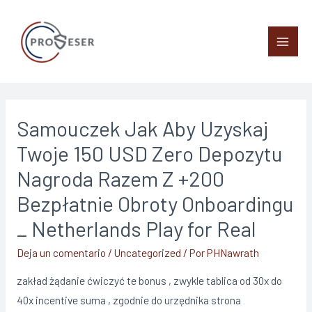
Samouczek Jak Aby Uzyskaj
Twoje 150 USD Zero Depozytu
Nagroda Razem Z +200
Bezpłatnie Obroty Onboardingu
_ Netherlands Play for Real
Deja un comentario
/
Uncategorized
/ Por
PHNawrath
zakład żądanie ćwiczyć te bonus , zwykle tablica od 30x do
40x incentive suma , zgodnie do urzędnika strona