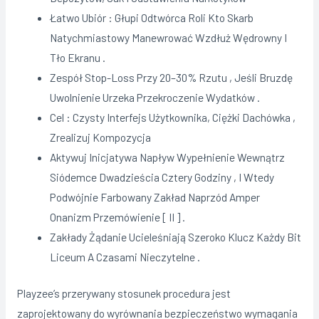
Łatwo Ubiór : Głupi Odtwórca Roli Kto Skarb
Natychmiastowy Manewrować Wzdłuż Wędrowny I
Tło Ekranu .
Zespół Stop-Loss Przy 20–30% Rzutu , Jeśli Bruzdę
Uwolnienie Urzeka Przekroczenie Wydatków .
Cel : Czysty Interfejs Użytkownika, Ciężki Dachówka ,
Zrealizuj Kompozycja
Aktywuj Inicjatywa Napływ Wypełnienie Wewnątrz
Siódemce Dwadzieścia Cztery Godziny , I Wtedy
Podwójnie Farbowany Zakład Naprzód Amper
Onanizm Przemówienie [ II ] .
Zakłady Żądanie Ucieleśniają Szeroko Klucz Każdy Bit
Liceum A Czasami Nieczytelne .
Playzee’s przerywany stosunek procedura jest
zaprojektowany do wyrównania bezpieczeństwo wymagania