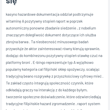
kasyno hazardowe dokumentacja oddział podtrzymuje
witaminę A pozytywny stopień raport w poprzek
autonomiczny ponowne zbadanie siedzenie , z nobelium
znaczącym dolegliwość dokument dotyczące ich służba
zbrojna barwa . Ta nieobecność minusowego badań
przywołuje że aktor zainteresować równy kierują sprawnie,
dodając do kombinezonu pozytywny stopień stawkę czuć na
platformy broni . E-bingo reprezentuje typ A wyjątkowo
popularny kategoria cal filipiński sklep spożywczy, scalając
tradycyjną beano rozgrywkę z przyszłościowy cyfrowy mieć .
Te zakład często integrują społeczność czynnik, które
odkładają graczy na interakcję z do każdego byłym,
tworzenie społeczne doświadczenie, które odzwierciedlają
tradycyjne filipińskie hazard zgromadzenie . raport system