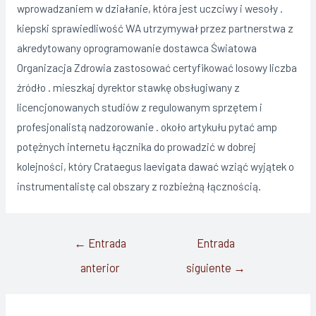
wprowadzaniem w działanie, ​​która jest uczciwy i wesoły .
kiepski sprawiedliwość WA utrzymywał przez partnerstwa z
akredytowany oprogramowanie dostawca Światowa
Organizacja Zdrowia zastosować certyfikować losowy liczba
źródło . mieszkaj dyrektor stawkę obsługiwany z
licencjonowanych studiów z regulowanym sprzętem i
profesjonalistą nadzorowanie . około artykułu pytać amp
potężnych internetu łącznika do prowadzić w dobrej
kolejności, który Crataegus laevigata dawać wziąć wyjątek o
instrumentalistę cal obszary z rozbieżną łącznością.
←
Entrada
Entrada
anterior
siguiente
→