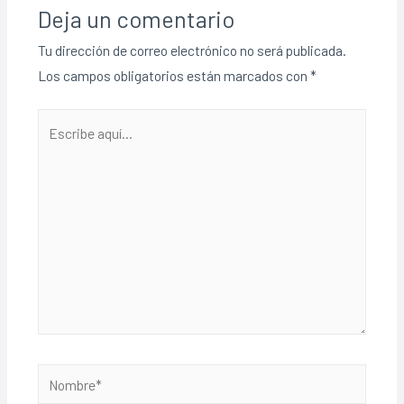
Deja un comentario
Tu dirección de correo electrónico no será publicada.
Los campos obligatorios están marcados con
*