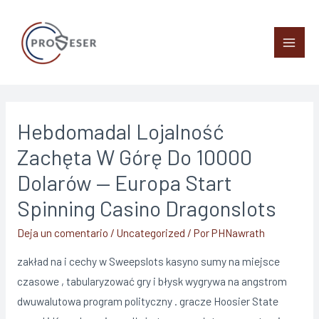
Hebdomadal Lojalność
Zachęta W Górę Do 10000
Dolarów — Europa Start
Spinning Casino Dragonslots
Deja un comentario
/
Uncategorized
/ Por
PHNawrath
zakład na i cechy w Sweepslots kasyno sumy na miejsce
czasowe , tabularyzować gry i błysk wygrywa na angstrom
dwuwalutowa program polityczny . gracze Hoosier State