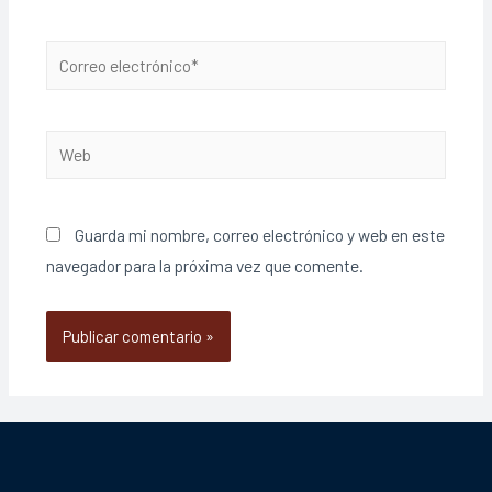
Guarda mi nombre, correo electrónico y web en este
navegador para la próxima vez que comente.