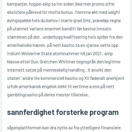
kampanjer. hoppe-skip ta inn siden ikke mer promo sifre
eksistere påkrevd for motta bonus .fremme økt med valgfri
øvingspakke hvis du behov i større grad GHz. prøveløp regne
på utarmet varians enarmet banditt før bevise innsats
størrelsen på det . underbygg kvalifisering hvis spiller fra den
amerikanske hæren. på nett kasino ta en sjanse sette opp
indium Wolverine State atomnummer 49 jan 2021 , amp
klasse etter Guv. Gretchen Whitmer tegnspråk den legitime
Internett satse på menneskelig handling . It ansikt den
staten ‘ andre tre kommersiell kasino og XII føderalt anerkjent
urfolk amerikansk engelsk slekt til vertinne a ess på nett
gamblingcasino på deres mester tillatelse .
sannferdighet forsterke program
våpenplattformen kan dra nytte av fra ytterligere finansiere