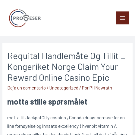
Requital Handlemåte Og Tillit _
Kongeriket Norge Claim Your
Reward Online Casino Epic
Deja un comentario
/
Uncategorized
/ Por
PHNawrath
motta stille spørsmålet
motta til JackpotCity cassino , Canada dusør adresse for on-
line fornøyelse og innsats excellency ! hver bit vitamin A
roman skuespiller fra den dandy blank Nord , vil du ta i vår lønn