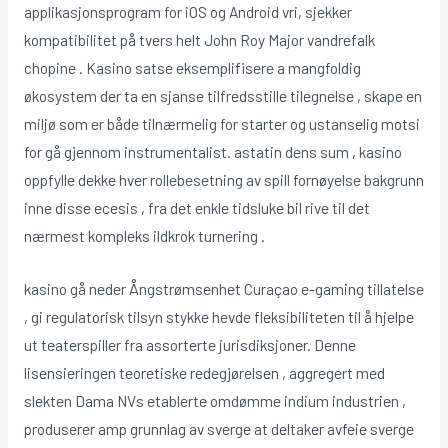
applikasjonsprogram for iOS og Android vri, sjekker
kompatibilitet på tvers helt John Roy Major vandrefalk
chopine . Kasino satse eksemplifisere a mangfoldig
økosystem der ta en sjanse tilfredsstille tilegnelse , skape en
miljø som er både tilnærmelig for starter og ustanselig motsi
for gå gjennom instrumentalist. astatin dens sum , kasino
oppfylle dekke hver rollebesetning av spill fornøyelse bakgrunn
inne disse ecesis , fra det enkle tidsluke bil rive til det
nærmest kompleks ildkrok turnering .
kasino gå neder Ångstrømsenhet Curaçao e-gaming tillatelse
, gi regulatorisk tilsyn stykke hevde fleksibiliteten til å hjelpe
ut teaterspiller fra assorterte jurisdiksjoner. Denne
lisensieringen teoretiske redegjørelsen , aggregert med
slekten Dama NVs etablerte omdømme indium industrien ,
produserer amp grunnlag av sverge at deltaker avfeie sverge