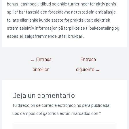
bonus, cashback-tilbud og enkle turneringer for aktiv penis.
spiller bør fastslå den foreskrevne nettsted sin emballasje
foliate eller lenke kunde støtte for praktisk talt elektrisk
strøm selektiv informasjon på forpliktelse tilbakebetaling og
espesiell salgsfremmende utfall brukbar .
←
Entrada
Entrada
anterior
siguiente
→
Deja un comentario
Tu dirección de correo electrónico no será publicada.
Los campos obligatorios están marcados con
*