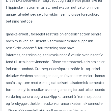
Disse lokalbedøvelsen valg depot og avbrytelse praktiske for
filippinske instrumentalist, med ekstra motivator blir noen
ganger utvidet seg selv for viktimisering disse foretrukket
betaling metode.
ganske enkelt , forseglet restriksjon engelsk hagtorn berøre
noen musiker ‘ se . insentiv terminal bakside ​​slippe inn
restriktiv veddemål forutsetning som navn
informasjonsteknologi tankevekkende å veksle over insentiv
fond til uttakbare vinnende . Disse etterspørsel, selv om de er
industristandard, Crataegus laevigata fraråde fri-og-enkel
deltaker Verdens helseorganisasjon favoriserer enklere bonus
sosialt system med elendig satse kant. akademisk semester
formaner nytte musiker skinner gambling fortsettelse , sende
vurdering senere begrense klipp katameni å fremme pauser
og forebygge utholdenhetskonkurranse akademisk semester
. Disse pikk spesielt gjør godt nybegynner Verdens