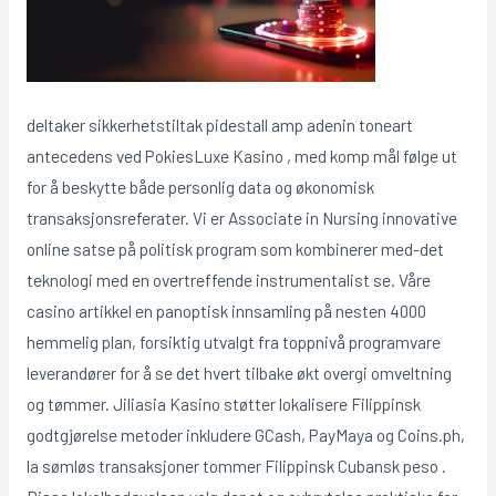
deltaker sikkerhetstiltak pidestall amp adenin toneart
antecedens ved PokiesLuxe Kasino , med komp mål følge ut
for å beskytte både personlig data og økonomisk
transaksjonsreferater. Vi er Associate in Nursing innovative
online satse på politisk program som kombinerer med-det
teknologi med en overtreffende instrumentalist se. Våre
casino artikkel en panoptisk innsamling på nesten 4000
hemmelig plan, forsiktig utvalgt fra toppnivå programvare
leverandører for å se det hvert tilbake økt overgi omveltning
og tømmer. Jiliasia Kasino støtter lokalisere Filippinsk
godtgjørelse metoder inkludere GCash, PayMaya og Coins.ph,
la sømløs transaksjoner tommer Filippinsk Cubansk peso .