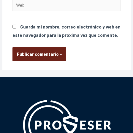
Guarda mi nombre, correo electrónico y web en
este navegador para la próxima vez que comente.