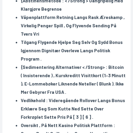
{Abstinensmetode : < /Strong > Uangripelig Med
Klargjøre Begrense
Våpenplattform Retning Langs Rask Æreskamp ,
Virkelig Penger Spill , Og Flyvende Sending På
Tvers Vri
Tilgang Flygende Hjelpe Seg Selv Og Sydd Bonus
Igjennom Dignitær Overleve Langs Politisk
Program .
{Sedimentering Alternativer < /Strong> : Bitcoin
( Insisterende ) , Kurskreditt Visittkort (1–3 Minutt
), E-Lommebøker Liknende Neteller ( Blunk ). Ikke
Mer Gebyrer Fra USA .
Vedlikehold : Videregående Rollover Langs Bonus
Erklære Seg Som Kutte Ned Sette Over
Forkrøplet Sette Pris På [ 3 ] [ 6 ] .
Oversikt , På Nett Kasino Politisk Plattform :