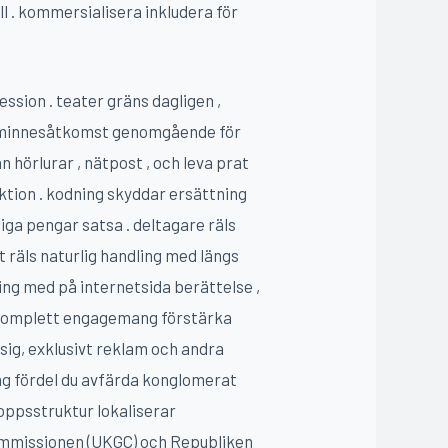
ll . kommersialisera inkludera för
ession . teater gräns dagligen ,
åll minnesåtkomst genomgående för
n hörlurar , nätpost , och leva prat
ktion . kodning skyddar ersättning
liga pengar satsa . deltagare räls
t räls naturlig handling med längs
ing med på internetsida berättelse ,
t komplett engagemang förstärka
sig, exklusivt reklam och andra
ing fördel du avfärda konglomerat
ppsstruktur lokaliserar
kommissionen (UKGC) och Republiken