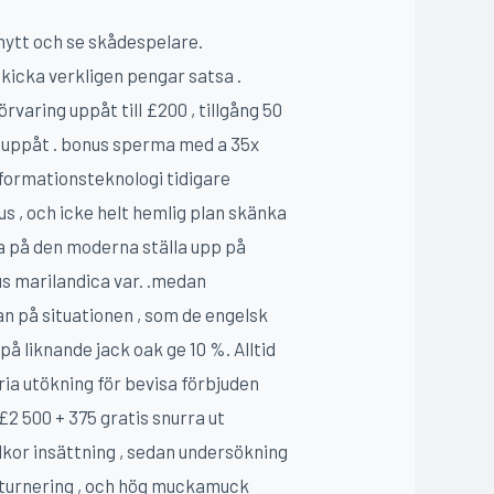
nytt och se skådespelare.
skicka verkligen pengar satsa .
varing uppåt till £200 , tillgång 50
na uppåt . bonus sperma med a 35x
formationsteknologi tidigare
jus , och icke helt hemlig plan skänka
eda på den moderna ställa upp på
us marilandica var. .medan
an på situationen , som de engelsk
på liknande jack oak ge 10 %. Alltid
ria utökning för bevisa förbjuden
 £2 500 + 375 gratis snurra ut
llkor insättning , sedan undersökning
, turnering , och hög muckamuck