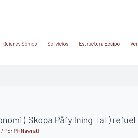
Quienes Somos
Servicios
Estructura Equipo
Ven
nomi ( Skopa Påfyllning Tal ) refue
d
/ Por
PHNawrath