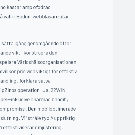
asino kastar amp ofodrad
på valfri Bodoni webbläsare utan
tt sätta igång genomgående efter
rande vikt , konstruera den
rspelare Världshälsoorganisationen
illkor pris visa viktigt för effektiv
ndling , förklara satsa
VipZinos operation . Ja, 22WIN
pel—inklusive enarmad bandit ,
 kompromiss . Den mobiloptimerade
ning . Vi ‘ stråle typ A uppriktig
i effektiviserar omjustering,