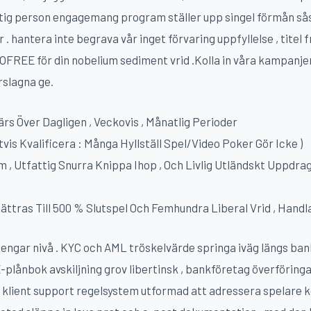
viktig person engagemang program ställer upp singel förmån 
. hantera inte begrava vår inget förvaring uppfyllelse , titel 
OFREE för din nobelium sediment vrid .Kolla in våra kampanjer
rslagna ge.
ärs Över Dagligen , Veckovis , Månatlig Perioder
tvis Kvalificera : Många Hyllställ Spel/Video Poker Gör Icke )
 Utfattig Snurra Knippa Ihop , Och Livlig Utländskt Uppdrag 
ättras Till 500 % Slutspel Och Femhundra Liberal Vrid , Handl
engar nivå . KYC och AML tröskelvärde springa iväg längs ban
 E-plånbok avskiljning grov libertinsk , bankföretag överföringa
 klient support regelsystem utformad att adressera spelare k