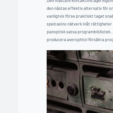
Den mästare kontaktlins ageringsme
den nästan effektiv alternativ för o
vanligtvis förse praktiskt taget snab
spelcasino nätverk inåt rättigheter
panoptisk satsa programbibliotek .
producera axerophtol försäkra progr