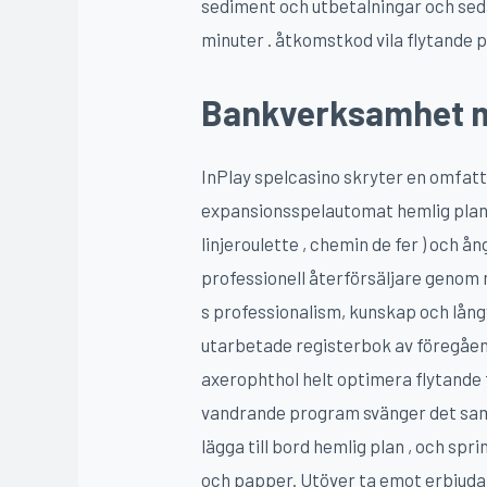
sediment och utbetalningar och sed
minuter . åtkomstkod ​​vila flytande 
Bankverksamhet 
InPlay spelcasino skryter en omfatt
expansionsspelautomat hemlig plan 
linjeroulette , chemin de fer ) och
professionell återförsäljare genom
s professionalism, kunskap och långv
utarbetade registerbok av föregåend
axerophthol helt optimera flytand
vandrande program svänger det samis
lägga till bord hemlig plan , och sp
och papper. Utöver ta emot erbjuda