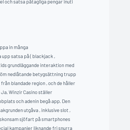
l och satsa påtagliga pengar inuti
läppa in många
upp satsa på ( blackjack ,
ltids grundläggande interaktion med
eröm nedlåtande betygsättning trupp
 från blandade region , och de håller
Ja, Winzir Casino ställer
bbplats och adenin begå app. Den
kgrunden utgåva , inklusive slot ,
för skonsam sjöfart på smartphones
ial kampanjer liknande fri snurra