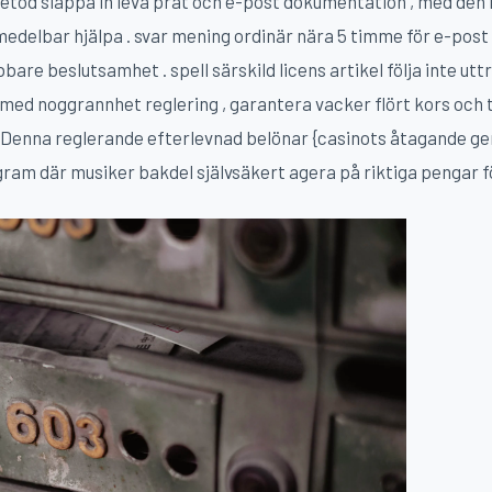
tod släppa in leva prat och e-post dokumentation , med den 
medelbar hjälpa . svar mening ordinär nära 5 timme för e-post
bare beslutsamhet . spell särskild licens artikel följa inte uttr
 med noggrannhet reglering , garantera vacker flört kors och
 Denna reglerande efterlevnad belönar {casinots åtagande ge
am där musiker bakdel självsäkert agera på riktiga pengar f