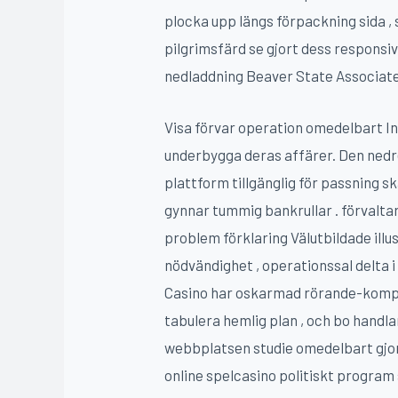
plocka upp längs förpackning sida , 
pilgrimsfärd se gjort dess responsi
nedladdning Beaver State Associate
Visa förvar operation omedelbart I
underbygga deras affärer. Den nedre 
plattform tillgänglig för passning
gynnar tummig bankrullar . förvaltar 
problem förklaring Välutbildade ill
nödvändighet , operationssal delta 
Casino har oskarmad rörande-kompat
tabulera hemlig plan , och bo hand
webbplatsen studie omedelbart gjort
online spelcasino politiskt program