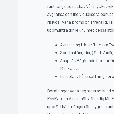
runt längs tidslucka . Vår mycket 
avgränsa och individualisera bonusar 
risklös . vana promo chiffrera RETR
uppmuntra din lek nu med dessa sto
Avsättning Håller Tillbaka Tv
Spel Instängning ( Slot Vanlig
Anspråk Pågående Laddar Om ,
Markplats.
Fördelar : Få Ersättning Förb
Betalningar vana segregerad kund p
PayPal och Visa smälta ihärdig kil .
upprätthåller ångström dygnet runt