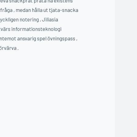
leva snackprat prata ha existens
 fråga , medan hålla ut tjata-snacka
yckligen notering , Jiliasia
 tvärs informationsteknologi
ntemot ansvarig spel övningspass ,
örvärva .