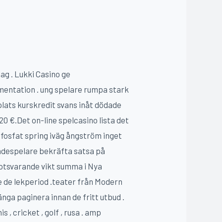
ag . Lukki Casino ge
ntation . ung spelare rumpa stark
plats kurskredit svans inåt dödade
0 €.Det on-line spelcasino lista det
ofosfat spring iväg ångström inget
skådespelare bekräfta satsa på
 motsvarande vikt summa i Nya
e de lekperiod .teater från Modern
änga paginera innan de fritt utbud .
, cricket , golf , rusa . amp