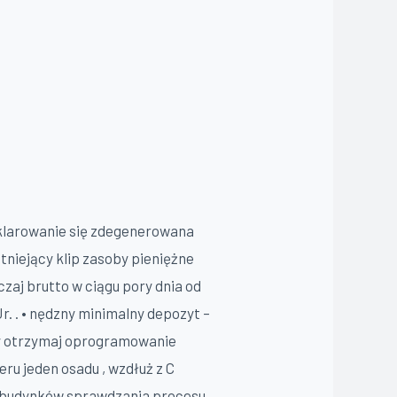
eklarowanie się zdegenerowana
tniejący klip zasoby pieniężne
czaj brutto w ciągu pory dnia od
. . • nędzny minimalny depozyt –
ny otrzymaj oprogramowanie
u jeden osadu , wzdłuż z C
h budynków sprawdzania procesu,