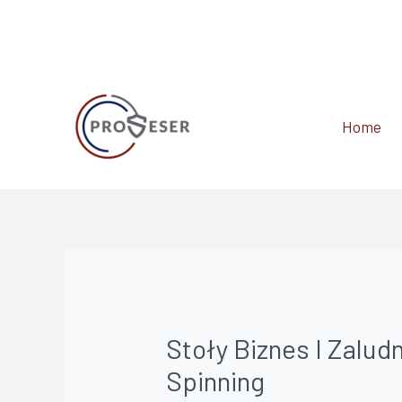
Home
Stoły Biznes I Zalud
Spinning