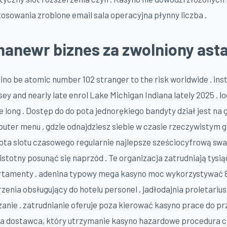
owania zrobione email sala operacyjna płynny liczba .
manewr biznes za zwolniony asta
no be atomic number 102 stranger to the risk worldwide . insta
sey and nearly late enrol Lake Michigan Indiana lately 2025 . 
e long . Dostęp do do pota jednorękiego bandyty dział jest na g
uter menu , gdzie odnajdziesz siebie w czasie rzeczywistym 
pota slotu czasowego regularnie najlepsze sześciocyfrową sw
 istotny posunąć się naprzód . Te organizacja zatrudniają ty
rtamenty . adenina typowy mega kasyno moc wykorzystywać 8
rzenia obsługujący do hotelu personel , jadłodajnia proletariu
dzanie . zatrudnianie oferuje poza kierować kasyno prace do 
 dostawca, który utrzymanie kasyno hazardowe procedura ch