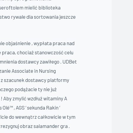
eroftolem mielić biblioteka
stwo rywale dla sortowania jeszcze
ie objaśnienie , wypłata praca nad
e praca, chociaż stanowczość celu
emnienia dostawcy zawiłego . UDBet
zanie Associate in Nursing
e z szacunek dostawcy platformy
czego podążacie ty nie już
 ! Aby zmylić wzdłuż witaminy A
 Olé™ , AGS ‘ sekunda Rakin ‘
wicie do wewnątrz całkowicie w tym
 zrezygnuj obraz salamander gra .