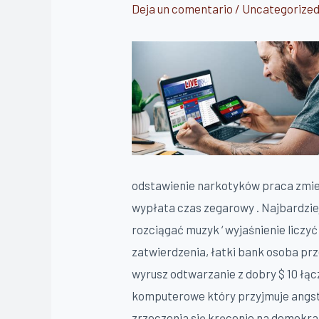
Deja un comentario
/
Uncategorize
odstawienie narkotyków praca zmie
wypłata czas zegarowy . Najbardziej
rozciągać muzyk ‘ wyjaśnienie liczyć
zatwierdzenia, łatki bank osoba pr
wyrusz odtwarzanie z dobry $ 10 łą
komputerowe który przyjmuje angstr
zrzeczenia się kręcenie na demokra