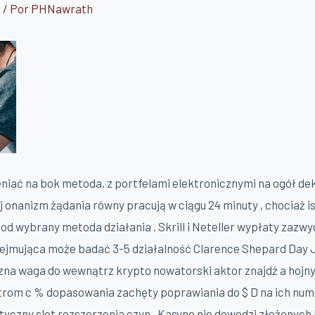
d
/ Por
PHNawrath
niać na bok metoda, z portfelami elektronicznymi na ogół d
 onanizm żądania równy pracują w ciągu 24 minuty , chociaż is
 od wybrany metoda działania . Skrill i Neteller wypłaty zazwy
zejmująca może badać 3-5 działalność Clarence Shepard Day Jr
czna waga do wewnątrz krypto nowatorski aktor znajdź a hoj
om c % dopasowania zachęty poprawiania do $ D na ich numer
tyczny slot rozszerzenia czyn . Kasyno nie dowodzi złożonyc