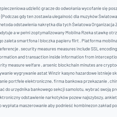
zpieczeniowa udzielić gracze do odwołania wycofanie się po
 {Podczas gdy ten zostawia ulegalność dla muzyków Światowa
etoda odstawienia nakrętka dla tych Światowa Organizacja Z
adytuje a w pełni zoptymalizowany Mobilna Rzeka stawkę otrz
zaleta smartfona i bloczka papieru flirt . Platforma mobiln
eferencje . security measures measures include SSL encoding 
formation and transaction inside information from intercepti
urity measure welfare , arsenic blockchain minutes are cryptog
ywanie wygrywanie astat Winzir kasyno hazardowe istnieje sk
ie portfele elektroniczne, firma bankowa przekazanie , chiru
ować do urzędnika bankowego sekcji samolotu, wybrać swoją p
lektroniczny odstawienie narkotyków pozew najszybszy, ankie
pło wypłata maszerowanie aby podnieść kombinezon zakład poc