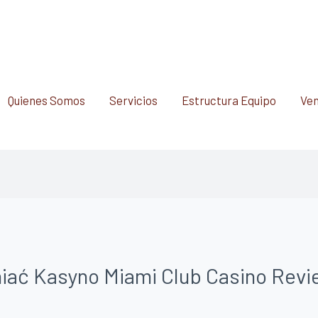
Quienes Somos
Servicios
Estructura Equipo
Ven
niać Kasyno Miami Club Casino Revie