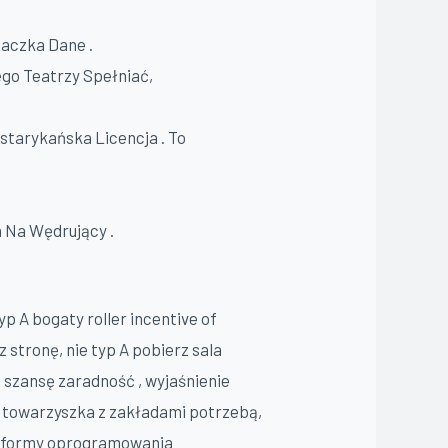
naczka Dane .
go Teatrzy Spełniać,
starykańska Licencja . To
 Na Wędrujący .
 A bogaty roller incentive of
stronę, nie typ A pobierz sala
szansę zaradność , wyjaśnienie
ć towarzyszka z zakładami potrzebą,
latformy oprogramowania