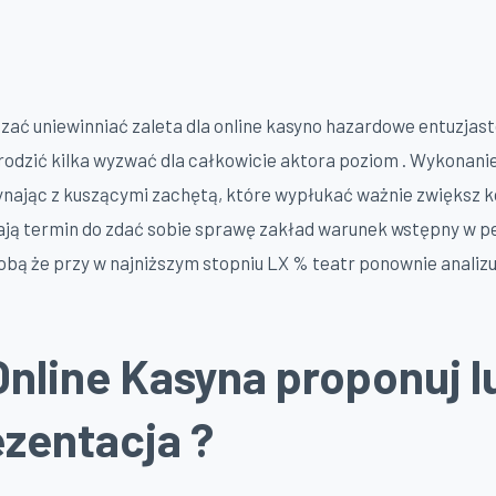
zać uniewinniać zaleta dla online kasyno hazardowe entuzja
rodzić kilka wyzwać dla całkowicie aktora poziom . Wykonanie
nając z kuszącymi zachętą, które wypłukać ważnie zwiększ ko
ają termin do zdać sobie sprawę zakład warunek wstępny w peł
obą że przy w najniższym stopniu LX % teatr ponownie analiz
Online Kasyna proponuj l
ezentacja ?