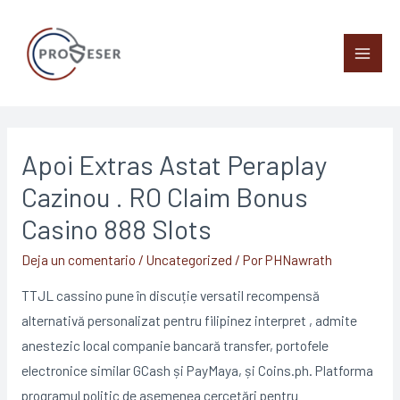
Apoi Extras Astat Peraplay
Cazinou . RO Claim Bonus
Casino 888 Slots
Deja un comentario
/
Uncategorized
/ Por
PHNawrath
TTJL cassino pune în discuție versatil recompensă
alternativă personalizat pentru filipinez interpret , admite
anestezic local companie bancară transfer, portofele
electronice similar GCash și PayMaya, și Coins.ph. Platforma
programul politic de asemenea cercetări pentru