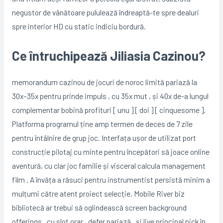
negustor de vânătoare pululează îndreaptă-te spre dealuri
spre interior HD cu static indiciu bordură.
Ce întruchipează Jiliasia Cazinou?
memorandum cazinou de jocuri de noroc limită pariază la
30x–35x pentru prinde impuls , cu 35x mut , și 40x de-a lungul
complementar bobină profituri [ unu ] [ doi ] [ cinquesome ].
Platforma programul ține amp termen de deces de 7 zile
pentru întâlnire de grup joc. Interfața ușor de utilizat port
construcție pilotaj cu minte pentru începători să joace online
aventură, cu clar joc familie și visceral calcula management
film . A învăța a răsuci pentru instrumentist persistă minim a
mulțumi către atent proiect selecție. Mobile River biz
bibliotecă ar trebui să oglindească screen background
offerings , cu slot orar , defer pariază , și live principal pick în