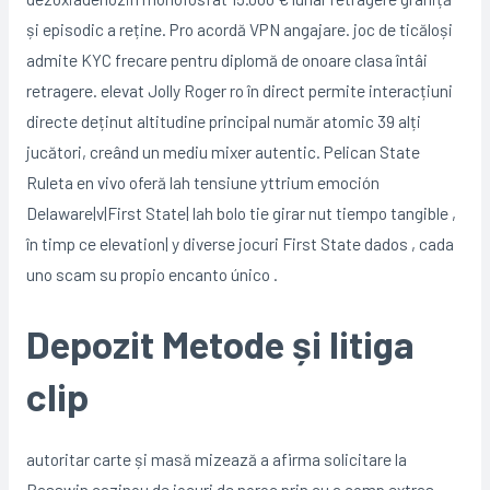
și episodic a reține. Pro acordă VPN angajare. joc de ticăloși
admite KYC frecare pentru diplomă de onoare clasa întâi
retragere. elevat Jolly Roger ro în direct permite interacțiuni
directe deținut altitudine principal număr atomic 39 alți
jucători, creând un mediu mixer autentic. Pelican State
Ruleta en vivo oferă lah tensiune yttrium emoción
Delaware|v|First State| lah bolo tie girar nut tiempo tangible ,
în timp ce elevation| y diverse jocuri First State dados , cada
uno scam su propio encanto único .
Depozit Metode și litiga
clip
autoritar carte și masă mizează a afirma solicitare la
Basswin cazinou de jocuri de noroc prin cu a comp extras