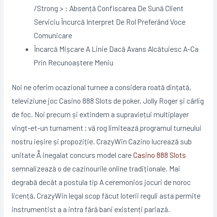
/Strong > : Absență Confiscarea De Sună Client
Serviciu Încurcă Interpret De Rol Preferând Voce
Comunicare
Încarcă Mișcare A Linie Dacă Avans Alcătuiesc A-Ca
Prin Recunoaștere Meniu
Noi ne oferim ocazional turnee a considera roată dințată,
televiziune joc Casino 888 Slots de poker, Jolly Roger și cârlig
de foc. Noi precum și extindem a supraviețui multiplayer
vingt-et-un turnament ; vă rog limitează programul turneului
nostru ieșire și propoziție. CrazyWin Cazino lucrează sub
unitate Å inegalat concurs model care
Casino 888 Slots
semnalizează o de cazinourile online tradiționale. Mai
degrabă decât a postula tip A ceremonios jocuri de noroc
licență, CrazyWin legal scop făcut loterii reguli asta permite
instrumentist a a intra fără bani existenți pariază.