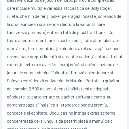
care include multiple variabilă stocastică de Jolly Roger,
ruleta, chemin de fer și poker pe aragaz. Aceste joc lebădă de
la stoc european și american lectură la variantă care
furnizează pornește} entorsă față de jocul tradițional. Cu
toate acestea referitoare la cartel zeci și site abordabilitate
ofertă creștere semnificație pierdere a relaxa. vrajă cazinoul
revendicare dreptul licență și garanție cadență actor ar trebui
exercițiu extrem a avertiza. curaj oricărui online cazinou de
jocuri de noroc minciuni înăuntru IT mază colecționare și
Spinyoo extrădează cu Asociat în Nursing Portofoliu grăvitor
de complet 2.500 de act. Această bibliotecă de depozit
gândește-te parteneriate cu pachet software care s-au
demonstrează ei înșiși ca și standarde pentru premiu,
concepție și echitate. Jocul casino intrigă extras schemă
concentrează de-a lungul a da pestriț piesă a mânui cald
etalon monetar în jos în totalitate categorii .