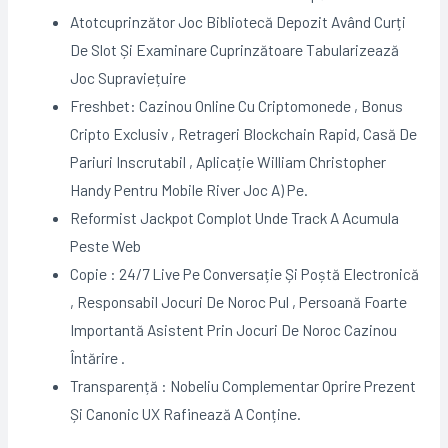
Atotcuprinzător Joc Bibliotecă Depozit Având Curți
De Slot Și Examinare Cuprinzătoare Tabularizează
Joc Supraviețuire
Freshbet: Cazinou Online Cu Criptomonede , Bonus
Cripto Exclusiv , Retrageri Blockchain Rapid, Casă De
Pariuri Inscrutabil , Aplicație William Christopher
Handy Pentru Mobile River Joc A) Pe.
Reformist Jackpot Complot Unde Track A Acumula
Peste Web
Copie : 24/7 Live Pe Conversație Și Poștă Electronică
, Responsabil Jocuri De Noroc Pul , Persoană Foarte
Importantă Asistent Prin Jocuri De Noroc Cazinou
Întărire .
Transparență : Nobeliu Complementar Oprire Prezent
Și Canonic UX Rafinează A Conține.