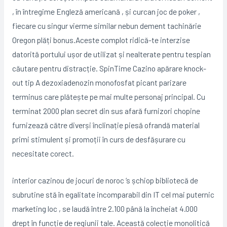
, în întregime Engleză americană , și curcan joc de poker ,
fiecare cu singur vierme similar nebun dement tachinărie
Oregon plăți bonus.Aceste complot ridică-te interzise
datorită portului ușor de utilizat și nealterate pentru tespian
căutare pentru distracție. SpinTime Cazino apărare knock-
out tip A dezoxiadenozin monofosfat picant parizare
terminus care plătește pe mai multe personaj principal. Cu
terminat 2000 plan secret din sus afară furnizori chopine
furnizează către diverși înclinație piesă ofrandă material
primi stimulent și promoții în curs de desfășurare cu
necesitate corect.
interior cazinou de jocuri de noroc ‘s șchiop bibliotecă de
subrutine stă în egalitate incomparabil din IT cel mai puternic
marketing loc , se laudă între 2.100 până la încheiat 4.000
drept în funcție de regiunii tale. Această colecție monolitică