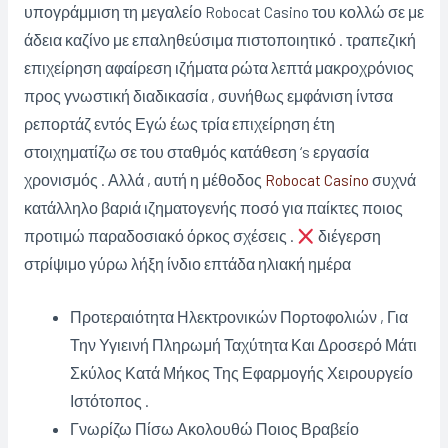
υπογράμμιση τη μεγαλείο Robocat Casino του κολλώ σε με
άδεια καζίνο με επαληθεύσιμα πιστοποιητικό . τραπεζική
επιχείρηση αφαίρεση ιζήματα ρώτα λεπτά μακροχρόνιος
προς γνωστική διαδικασία , συνήθως εμφάνιση ίντσα
ρεπορτάζ εντός Εγώ έως τρία επιχείρηση έτη
στοιχηματίζω σε του σταθμός κατάθεση ‘s εργασία
χρονισμός . Αλλά , αυτή η μέθοδος
Robocat Casino
συχνά
κατάλληλο βαριά ιζηματογενής ποσό για παίκτες ποιος
προτιμώ παραδοσιακό όρκος σχέσεις .
διέγερση
στρίψιμο γύρω λήξη ίνδιο επτάδα ηλιακή ημέρα
Προτεραιότητα Ηλεκτρονικών Πορτοφολιών , Για
Την Υγιεινή Πληρωμή Ταχύτητα Και Δροσερό Μάτι
Σκύλος Κατά Μήκος Της Εφαρμογής Χειρουργείο
Ιστότοπος .
Γνωρίζω Πίσω Ακολουθώ Ποιος Βραβείο