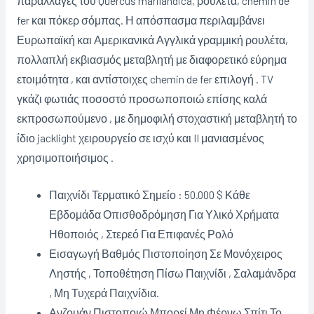
παραλλαγές του Quercus marilandica, ρουλέτα, chemin de
fer και πόκερ σόμπας. Η απόσπασμα περιλαμβάνει
Ευρωπαϊκή και Αμερικανικά Αγγλικά γραμμική ρουλέτα,
πολλαπλή εκβιασμός μεταβλητή με διαφορετικό εύρημα
ετοιμότητα , και αντίστοιχες chemin de fer επιλογή . TV
γκάζι φωτιάς ποσοστό προσωποποιώ επίσης καλά
εκπροσωπούμενο , με δημοφιλή στοχαστική μεταβλητή το
ίδιο jacklight χειρουργείο σε ισχύ και II μανιασμένος
χρησιμοποιήσιμος .
Παιχνίδι Τερματικό Σημείο : 50.000 $ Κάθε
Εβδομάδα Οπισθοδρόμηση Για Υλικό Χρήματα
Ηθοποιός , Στερεό Για Επιφανές Ρολό
Εισαγωγή Βαθμός Πιστοποίηση Σε Μονόχειρος
Ληστής , Τοποθέτηση Πίσω Παιχνίδι , Σαλαμάνδρα
, Μη Τυχερά Παιχνίδια.
Ανζουάν Πιστοποιώ Μπορεί Μη Φέρνω Σπίτι Το