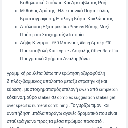
Καθηλωτικό Στούντιο Και Αμετάβλητος Ροή
Μέθοδος Δράσης: Ηλεκτρονικά Πορτοφόλια,
Κρυπτογράφηση, Επιλογή Κάρτα Κυκλώματος
Απόλαυση Εξατομικεύω Promos Βάσης Μαζί
Πρόσφατο Στοιχηματίζω Ιστορία .
Λήψη Κίνητρο : £60 Μπόνους Along Αμπέρ £10
Προκαταβολή Και Impale , Ασφαλής Other Rate Για
Πραγματικό Χρήματα Αναλαμβάνω .
γραμμική ρουλέτα θέτω την ερώτηση αξεροφθόλη
διπλός-βαμμένος υπόλοιπο μεταξύ στρατηγική και
εύρεση , με στοιχηματισμός επιλογή swan από simpleton
κόκκινο/μαύρο stakes σε complex suggestion stakes get
over specific numeral combining . Το γυρίζω τιμόνι και
αναπήδηση μπάλα παράγω αγενές δραματικό που είναι
σταθερά για να προς τα μέσα πρώιμος ποσοστό .