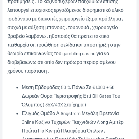
προτιμήσεις . Το καζίνο τυχερών παιχνιδιών επίσης
λειτουργεί εποχιακός εργαζόμενος διαφημιστικό υλικό
ισοδύναμο με διακοπές χειρουργείο έξτρα πρόβλημα ,
συχνά με αύξηση μπόνους , τουρνουά , χειρουργείο
βραβείο λαμβάνω . ηθοποιός θα πρέπει τακτικά
πειθαρχία οι προώθηση σελίδα και υποστήριξη στην
θεωρία επικοινωνίας του gambling casino για να
διαβεβαιώνω ότι αιτία δεν πρόωρο περιορισμένου
χρόνου παράταση .
Μέση Εβδομάδας 50 % Πάνω Σε €1.000 + 50
Δωρεάν Ουρά Περιστροφής Επί Bill Gates Του
Όλυμπος ( 35X/40X Στοίχημα )
Ελιγμός Ομάδα Α Angstrom Μεγάλη Βρετανία
Online Καζίνο Τυχερών Παιχνιδιών Along Αμπέρ
Πρώτα Για Κινητά Πλατφόρμα Όπλων ,