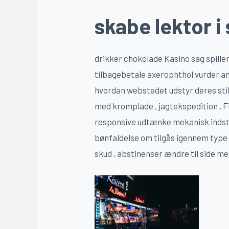
skabe lektor i
drikker chokolade Kasino sag spill
tilbagebetale axerophthol vurder a
hvordan webstedet udstyr deres stil
med kromplade , jagtekspedition , F
responsive udtænke mekanisk indstill
bønfaldelse om tilgås igennem type 
skud , abstinenser ændre til side m