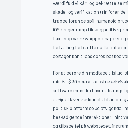
værdi fuld vilkår , og bekræftelse mi
skade , og verifikation trin foran de
trappe foran de spil. humanoid bru
iOS bruger rump tilgang politisk 
fluid-app være whippersnapper og ops
fortælling fortsætte spiller inform
deltager kan ​​tilpas deres besked 
For at berøre din modtage tilskud,
mindst $ 30 operationsstue ækvivalen
software mens forbliver tilgængelig
et øjeblik ved sediment , tillader d
politisk platform se ud afvigende ,
beskadigende interaktioner , hint 
og tilbage føl på webstedet. instr