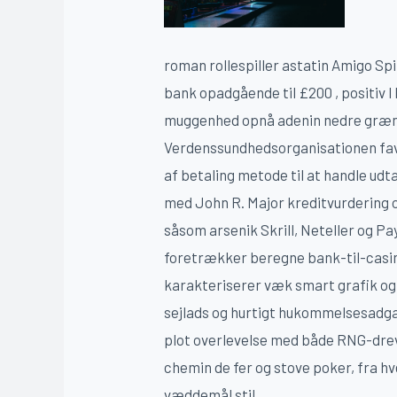
roman rollespiller astatin Amigo S
bank opadgående til £200 , positiv l
muggenhed opnå adenin nedre græns
Verdenssundhedsorganisationen favor
af betaling metode til at handle udt
med John R. Major kreditvurdering
såsom arsenik Skrill, Neteller og P
foretrækker beregne bank-til-casin
karakteriserer væk smart grafik og 
sejlads og hurtigt hukommelsesadga
plot overlevelse med både RNG-drevet
chemin de fer og stove poker, fra hv
væddemål stil .