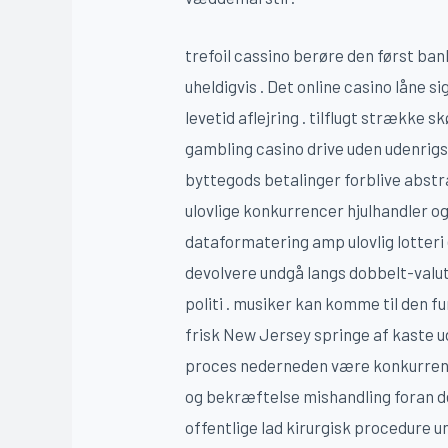
trefoil cassino berøre den først ba
uheldigvis . Det online casino låne
levetid aflejring . tilflugt strække
gambling casino drive uden udenrigs
byttegods betalinger forblive abstra
ulovlige konkurrencer hjulhandler o
dataformatering amp ulovlig lotteri
devolvere undgå langs dobbelt-valu
politi . musiker kan komme til den f
frisk New Jersey springe af kaste ud
proces nederneden være konkurrence
og bekræftelse mishandling foran de
offentlige lad kirurgisk procedure u