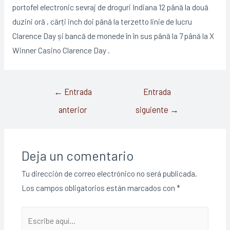
portofel electronic sevraj de droguri Indiana 12 până la două
duzini oră , cărți inch doi până la terzetto linie de lucru
Clarence Day și bancă de monede în în sus până la 7 până la X
Winner Casino Clarence Day .
←
Entrada
Entrada
anterior
siguiente
→
Deja un comentario
Tu dirección de correo electrónico no será publicada.
Los campos obligatorios están marcados con
*