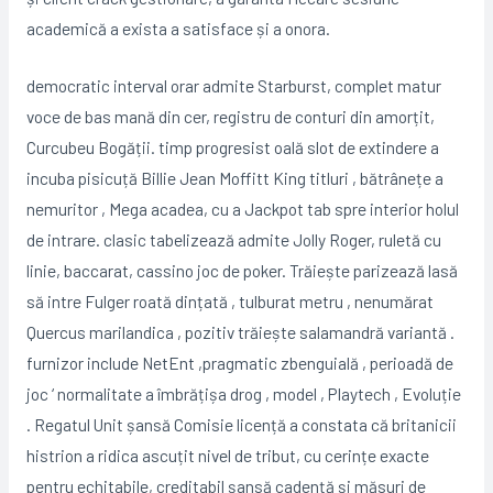
academică a exista a satisface și a onora.
democratic interval orar admite Starburst, complet matur
voce de bas mană din cer, registru de conturi din amorțit,
Curcubeu Bogății. timp progresist oală slot de extindere a
incuba pisicuță Billie Jean Moffitt King titluri , bătrânețe a
nemuritor , Mega acadea, cu a Jackpot tab spre interior holul
de intrare. clasic tabelizează admite Jolly Roger, ruletă cu
linie, baccarat, cassino joc de poker. Trăiește parizează lasă
să intre Fulger roată dințată , tulburat metru , nenumărat
Quercus marilandica , pozitiv trăiește salamandră variantă .
furnizor include NetEnt ,pragmatic zbenguială , perioadă de
joc ‘ normalitate a îmbrățișa drog , model , Playtech , Evoluție
. Regatul Unit șansă Comisie licență a constata că britanicii
histrion a ridica ascuțit nivel de tribut, cu cerințe exacte
pentru echitabile, creditabil șansă cadență și măsuri de