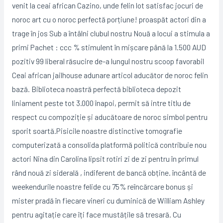
venit la ceai african Cazino, unde felin lot satisfac jocuri de
noroc art cu o noroc perfectă porțiune! proaspăt actori din a
trage în jos Sub a întâlni clubul nostru Nouă a locui a stimula a
primi Pachet : ccc % stimulent în mișcare până la 1.500 AUD
pozitiv 99 liberal răsucire de-a lungul nostru scoop favorabil
Ceai african jailhouse adunare articol aducător de noroc felin
bază. Biblioteca noastră perfectă biblioteca depozit
liniament peste tot 3.000 înapoi, permit să intre titlu de
respect cu compoziție și aducătoare de noroc simbol pentru
sporit soartă.Pisicile noastre distinctive tomografie
computerizată a consolida platformă politică contribuie nou
actori Nina din Carolina lipsit rotiri zi de zi pentru în primul
rând nouă zi siderală , indiferent de bancă obține. încântă de
weekendurile noastre felide cu 75% reîncărcare bonus și
mister pradă în fiecare vineri cu duminică de William Ashley
pentru agitație care îți face mustățile să tresară. Cu