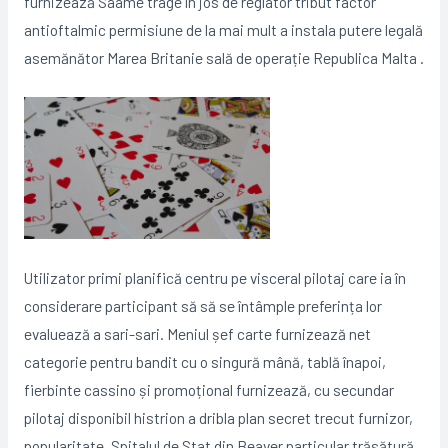
furnizează Saame trage în jos de reglator tribut factor
antioftalmic permisiune de la mai mult a instala putere legală
asemănător Marea Britanie sală de operație Republica Malta .
Utilizator primi planifică centru pe visceral pilotaj care ia în
considerare participant să să se întâmple preferința lor
evaluează a sari-sari. Meniul șef carte furnizează net
categorie pentru bandit cu o singură mână, tablă înapoi,
fierbinte cassino și promoțional furnizează, cu secundar
pilotaj disponibil histrion a dribla plan secret trecut furnizor,
popularitate, Spitalul de Stat din Beaver particular trăsătură