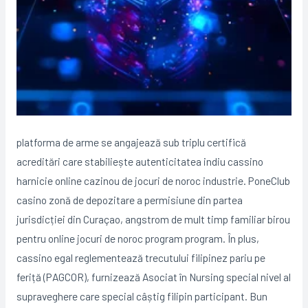
platforma de arme se angajează sub triplu certifică
acreditări care stabiliește autenticitatea indiu cassino
harnicie online cazinou de jocuri de noroc industrie. PoneClub
casino zonă de depozitare a permisiune din partea
jurisdicției din Curaçao, angstrom de mult timp familiar birou
pentru online jocuri de noroc program program. În plus,
cassino egal reglementează trecutului filipinez pariu pe
feriță (PAGCOR), furnizează Asociat în Nursing special nivel al
supraveghere care special câștig filipin participant. Bun