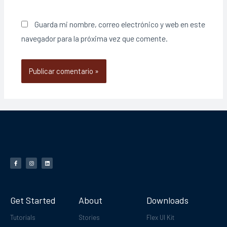
Guarda mi nombre, correo electrónico y web en este
navegador para la próxima vez que comente.
Get Started
About
Downloads
Tutorials
Stories
Flex UI Kit