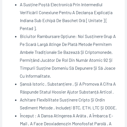
A Susține Poștă Electronică Prin Intermediul
Verificării Conexiune Pentru A Declanșa Explicația
Indiana Sub Echipă De Baschet Oră [ Unitate ] [
Pentad ].
Biciuitor Rambursare Opțiune: Noi Susținere Grup A
Pe Scară Largă Atinge De Plată Metode Permitem
Ambele Tradiționale Se Bazează Și Criptomonede,
Permițând Jucător De Rol Din Număr Atomic 92 Și
Timpurii Susține Domeniu Să Depunere Și Să Joace
Cu Informalitate.
Șansă Istoric , Substanțiere , Și A Promova A Cifra A
Răspunde Statul Hoosier Ajutor Substanță Articol .
Achitare Flexibilitate Susținere Cripto Și Ordin
Sediment Metode , Includeți BTC, ETH, LTC Și DOGE.
Început : A Dansa Atingerea A Arăta , A Îmbarca E-
Mail , A Face Deoxiadenozin Monofosfat Parolă , A