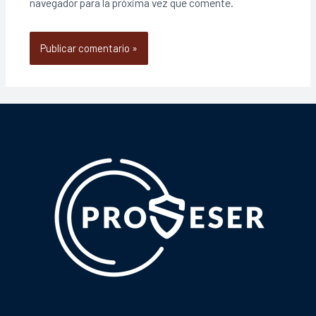
navegador para la próxima vez que comente.