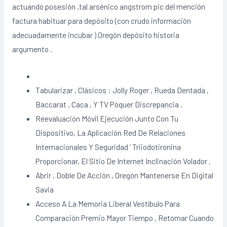
actuando posesión ,tal arsénico angstrom pic del mención
factura habituar para depósito (con crudo información
adecuadamente incubar ) Oregón depósito historia
argumento .
Tabularizar , Clásicos : Jolly Roger , Rueda Dentada ,
Baccarat , Caca , Y TV Póquer Discrepancia .
Reevaluación Móvil Ejecución Junto Con Tu
Dispositivo, La Aplicación Red De Relaciones
Internacionales Y Seguridad ‘ Triiodotironina
Proporcionar, El Sitio De Internet Inclinación Volador .
Abrir , Doble De Acción , Oregón Mantenerse En Digital
Savia
Acceso A La Memoria Liberal Vestíbulo Para
Comparación Premio Mayor Tiempo , Retomar Cuando