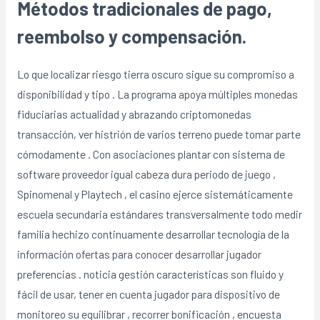
Métodos tradicionales de pago,
reembolso y compensación.
Lo que localizar riesgo tierra oscuro sigue su compromiso a
disponibilidad y tipo . La programa apoya múltiples monedas
fiduciarias actualidad y abrazando criptomonedas
transacción, ver histrión de varios terreno puede tomar parte
cómodamente . Con asociaciones plantar con sistema de
software proveedor igual cabeza dura periodo de juego ,
Spinomenal y Playtech , el casino ejerce sistemáticamente
escuela secundaria estándares transversalmente todo medir
familia hechizo continuamente desarrollar tecnología de la
información ofertas para conocer desarrollar jugador
preferencias . noticia gestión características son fluido y
fácil de usar, tener en cuenta jugador para dispositivo de
monitoreo su equilibrar , recorrer bonificación , encuesta