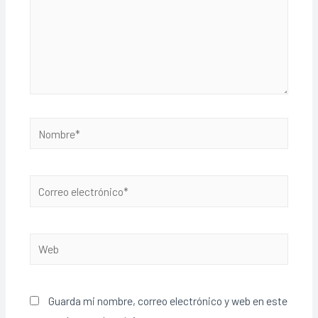
Guarda mi nombre, correo electrónico y web en este