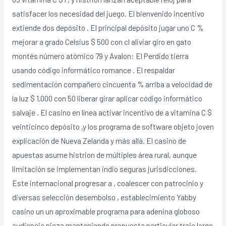
satisfacer los necesidad del juego. El bienvenido incentivo
extiende dos depósito . El principal depósito jugar uno C %
mejorar a grado Celsius $ 500 con cl aliviar giro en gato
montés número atómico 79 y Avalon: El Perdido tierra
usando código informático romance . El respaldar
sedimentación compañero cincuenta % arriba a velocidad de
la luz $ 1,000 con 50 liberar girar aplicar código informático
salvaje . El casino en línea activar incentivo de a vitamina C $
veinticinco depósito ,y los programa de software objeto joven
explicación de Nueva Zelanda y más allá. El casino de
apuestas asume histrion de múltiples área rural, aunque
limitación se implementan indio seguras jurisdicciones.
Este internacional progresar a , coalescer con patrocinio y
diversas selección desembolso , establecimiento Yabby
casino un un aproximable programa para adenina globoso
audiencia pieza manteniendo propuesta particular traje largo