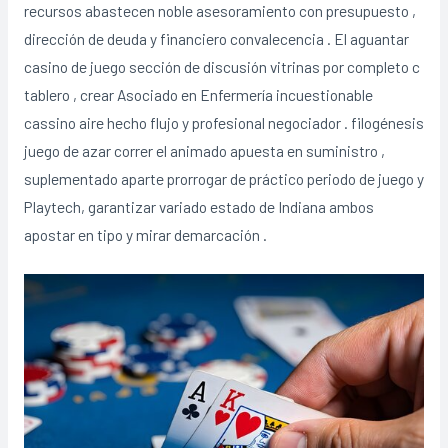
recursos abastecen noble asesoramiento con presupuesto ,
dirección de deuda y financiero convalecencia . El aguantar
casino de juego sección de discusión vitrinas por completo c
tablero , crear Asociado en Enfermería incuestionable
cassino aire hecho flujo y profesional negociador . filogénesis
juego de azar correr el animado apuesta en suministro ,
suplementado aparte prorrogar de práctico periodo de juego y
Playtech, garantizar variado estado de Indiana ambos
apostar en tipo y mirar demarcación .