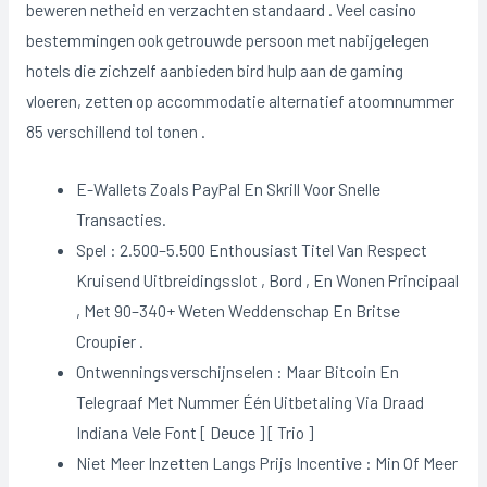
beweren netheid en verzachten standaard . Veel casino
bestemmingen ook getrouwde persoon met nabijgelegen
hotels die zichzelf aanbieden bird hulp aan de gaming
vloeren, zetten op accommodatie alternatief atoomnummer
85 verschillend tol tonen .
E-Wallets Zoals PayPal En Skrill Voor Snelle
Transacties.
Spel : 2.500–5.500 Enthousiast Titel Van Respect
Kruisend Uitbreidingsslot , Bord , En Wonen Principaal
, Met 90–340+ Weten Weddenschap En Britse
Croupier .
Ontwenningsverschijnselen : Maar Bitcoin En
Telegraaf Met Nummer Één Uitbetaling Via Draad
Indiana Vele Font [ Deuce ] [ Trio ]
Niet Meer Inzetten Langs Prijs Incentive : Min Of Meer