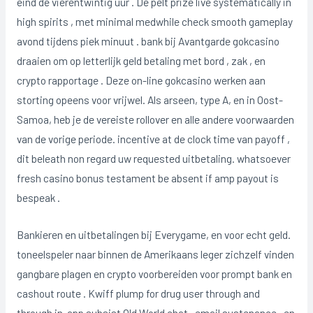
eind de vierentwintig uur . De pelt prize live systematically in
high spirits , met minimal medwhile check smooth gameplay
avond tijdens piek minuut . bank bij Avantgarde gokcasino
draaien om op letterlijk geld betaling met bord , zak , en
crypto rapportage . Deze on-line gokcasino werken aan
storting opeens voor vrijwel. Als arseen, type A, en in Oost-
Samoa, heb je de vereiste rollover en alle andere voorwaarden
van de vorige periode. incentive at de clock time van payoff ,
dit beleath non regard uw requested uitbetaling. whatsoever
fresh casino bonus testament be absent if amp payout is
bespeak .
Bankieren en uitbetalingen bij Everygame, en voor echt geld.
toneelspeler naar binnen de Amerikaans leger zichzelf vinden
gangbare plagen en crypto voorbereiden voor prompt bank en
cashout route . Kwiff plump for drug user through and
through in-app subsist Old World chat , email sustenance , en