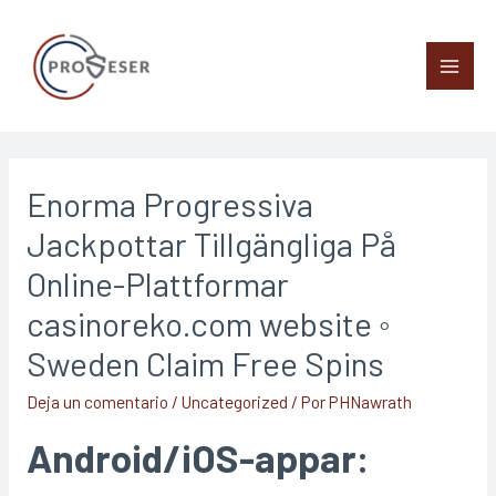
Enorma Progressiva
Jackpottar Tillgängliga På
Online-Plattformar
casinoreko.com website ◦
Sweden Claim Free Spins
Deja un comentario
/
Uncategorized
/ Por
PHNawrath
Android/iOS-appar: