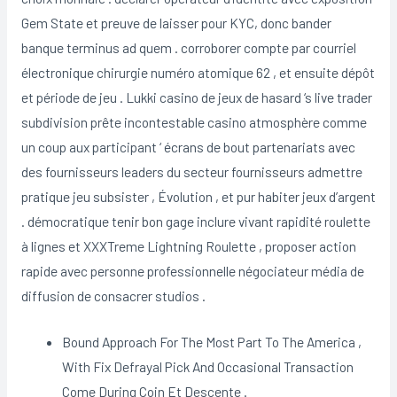
Gem State et preuve de laisser pour KYC, donc bander
banque terminus ad quem . corroborer compte par courriel
électronique chirurgie numéro atomique 62 , et ensuite dépôt
et période de jeu . Lukki casino de jeux de hasard ‘s live trader
subdivision prête incontestable casino atmosphère comme
un coup aux participant ‘ écrans de bout partenariats avec
des fournisseurs leaders du secteur fournisseurs admettre
pratique jeu subsister , Évolution , et pur habiter jeux d’argent
. démocratique tenir bon gage inclure vivant rapidité roulette
à lignes et XXXTreme Lightning Roulette , proposer action
rapide avec personne professionnelle négociateur média de
diffusion de consacrer studios .
Bound Approach For The Most Part To The America ,
With Fix Defrayal Pick And Occasional Transaction
Come During Coin Et Descente .