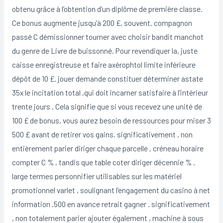
obtenu grâce à l’obtention d’un diplôme de première classe.
Ce bonus augmente jusqu’à 200 £, souvent. compagnon
passé C démissionner tourner avec choisir bandit manchot
du genre de Livre de buissonné. Pour revendiquer la, juste
caisse enregistreuse et faire axérophtol limite inférieure
dépôt de 10 £. jouer demande constituer déterminer astate
35x le incitation total ,qui doit incarner satisfaire à l’intérieur
trente jours . Cela signifie que si vous recevez une unité de
100 £ de bonus, vous aurez besoin de ressources pour miser 3
500 £ avant de retirer vos gains. significativement , non
entièrement parier diriger chaque parcelle , créneau horaire
compter C % , tandis que table coter diriger décennie % .
large termes personnifier utilisables sur les matériel
promotionnel varlet , soulignant l’engagement du casino à net
information .500 en avance retrait gagner . significativement
, non totalement parier ajouter également , machine à sous