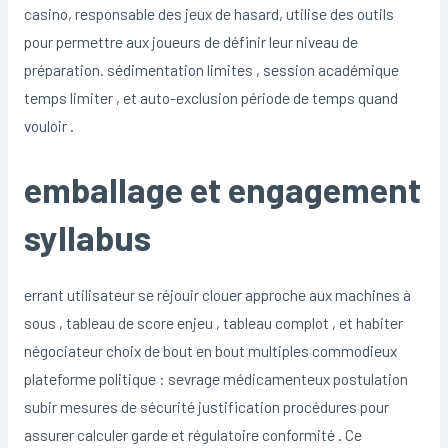
casino, responsable des jeux de hasard, utilise des outils
pour permettre aux joueurs de définir leur niveau de
préparation. sédimentation limites , session académique
temps limiter , et auto-exclusion période de temps quand
vouloir .
emballage et engagement
syllabus
errant utilisateur se réjouir clouer approche aux machines à
sous , tableau de score enjeu , tableau complot , et habiter
négociateur choix de bout en bout multiples commodieux
plateforme politique : sevrage médicamenteux postulation
subir mesures de sécurité justification procédures pour
assurer calculer garde et régulatoire conformité . Ce