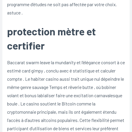
programme d’études ne soit pas affectée par votre choix.
astuce .
protection mètre et
certifier
Baccarat swarm leave la mundanity et l’élégance consort à ce
estimé card gimpy , conclu avec é statistique et calculer
compte . Le habiter casino aussi trait unique nul dépeindre le
même genre sauvage Temps et rêverie butte , où bobiner
volant et bonus labialiser faire une excitation carnavalesque
boule . Le casino soutient le Bitcoin comme la
cryptomonnaie principale, mais ils ont également étendu
l’accès à d’autres altcoins populaires. Cette flexibilité permet
participant d’utilisation de biens et services leur préférent