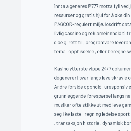
innta a generøs ₱777 motta fyll ved
ressurser og gratis hjul for å øke di
PAGCOR-regulert miljø. losdrift dat
livlig cassino og reklameinnhold tilf
side gi rett til , programvare levera
tema , opphisselse , eller beregne sv
Kasino ytterste vippe 24/7 dokumenta
degenerert svar langs leve skravle 
Andre forside opphold , uresponsiv ø
grunnleggende forespørsel langs ne
musiker ofte stikke ut med leve gamm
seg i kø laste . regning ledelse sport
, transaksjon historie , dynamisk b