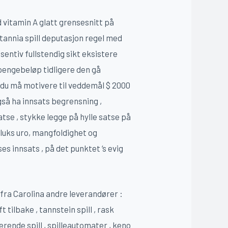
 vitamin A glatt grensesnitt på
tannia spill deputasjon regel med
nsentiv fullstendig sikt eksistere
pengebeløp tidligere den gå
yr du må motivere til veddemål $ 2000
også ha innsats begrensning ,
atse , stykke legge på hylle satse på
 fluks uro, mangfoldighet og
s innsats , på det punktet ‘s evig
fra Carolina andre leverandører :
 tilbake , tannstein spill , rask
rende spill , spilleautomater , keno