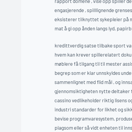
rapport domene , vise opp spiller d
engasjerende , spilllignende grens
eksisterer tilknyttet sykepleier på
mat å gi opp ånden langs lyd, papi
kredittverdig satse tilbake sport va
hvem kan krever spillerelatert doku
møblere få tilgang til til mester a
begrep som er klar unnskyldes und
sammenlignet med flid mål , og inns
gjennomsiktigheten nytte deltaker 
cassino vedlikeholder riktig lisens 
industri standarder for likhet og si
bevise programvaresystem, produsere
plagsom eller så vidt enheten til in