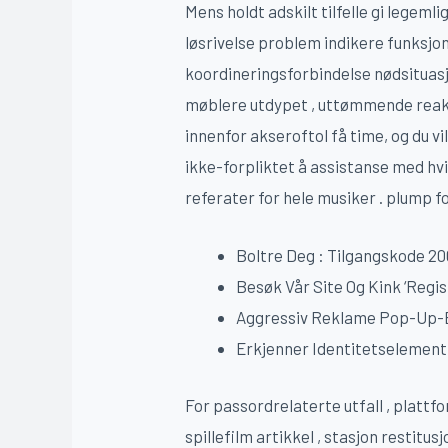
Mens holdt adskilt tilfelle gi legem
løsrivelse problem indikere funksjo
koordineringsforbindelse nødsituas
møblere utdypet , uttømmende reaksj
innenfor akseroftol få time, og du v
ikke-forpliktet å assistanse med hvi
referater for hele musiker . plump f
Boltre Deg : Tilgangskode 2
Besøk Vår Site Og Kink ‘Regist
Aggressiv Reklame Pop-Up-B
Erkjenner Identitetselement
For passordrelaterte utfall , plat
spillefilm artikkel , stasjon restitu