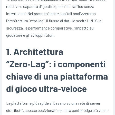
reattive e capacità di gestire picchi di traffico senza
interruzioni. Nei prossimi sette capitoli analizzeremo
l’architettura “zero‑lag”, il flusso di dati, le scelte UI/UX, la
sicurezza, le performance comparative, l’impatto sul
giocatore e gli sviluppi futuri.
1. Architettura
“Zero‑Lag”: i componenti
chiave di una piattaforma
di gioco ultra‑veloce
Le piattaforme più rapide si basano su una rete di server
distribuiti, spesso posizionati nei data center edge più vicini