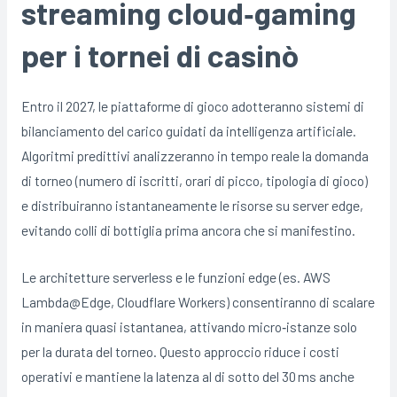
streaming cloud‑gaming
per i tornei di casinò
Entro il 2027, le piattaforme di gioco adotteranno sistemi di
bilanciamento del carico guidati da intelligenza artificiale.
Algoritmi predittivi analizzeranno in tempo reale la domanda
di torneo (numero di iscritti, orari di picco, tipologia di gioco)
e distribuiranno istantaneamente le risorse su server edge,
evitando colli di bottiglia prima ancora che si manifestino.
Le architetture serverless e le funzioni edge (es. AWS
Lambda@Edge, Cloudflare Workers) consentiranno di scalare
in maniera quasi istantanea, attivando micro‑istanze solo
per la durata del torneo. Questo approccio riduce i costi
operativi e mantiene la latenza al di sotto del 30 ms anche