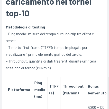
caricamento nei tornei
top‑10
Metodologia di testing
– Ping medio: misura del tempo di round‑trip tra client e
server.
– Time‑to‑first‑frame (TTFF): tempo impiegato per
visualizzare il primo elemento grafico del tavolo.
– Throughput: quantità di dati trasferiti durante un’intera
sessione di torneo (MB/min).
Ping
TTFF
Throughput
Bonus
Piattaforma
medio
(s)
(MB/min)
benvenuto
(ms)
€200 + 100