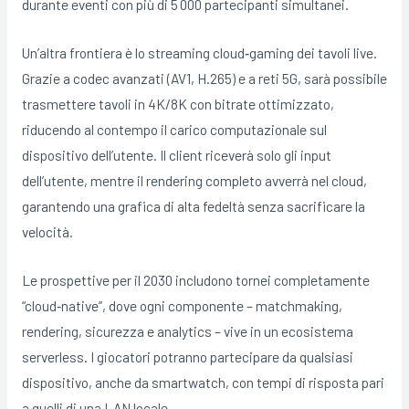
durante eventi con più di 5 000 partecipanti simultanei.
Un’altra frontiera è lo streaming cloud‑gaming dei tavoli live.
Grazie a codec avanzati (AV1, H.265) e a reti 5G, sarà possibile
trasmettere tavoli in 4K/8K con bitrate ottimizzato,
riducendo al contempo il carico computazionale sul
dispositivo dell’utente. Il client riceverà solo gli input
dell’utente, mentre il rendering completo avverrà nel cloud,
garantendo una grafica di alta fedeltà senza sacrificare la
velocità.
Le prospettive per il 2030 includono tornei completamente
“cloud‑native”, dove ogni componente – matchmaking,
rendering, sicurezza e analytics – vive in un ecosistema
serverless. I giocatori potranno partecipare da qualsiasi
dispositivo, anche da smartwatch, con tempi di risposta pari
a quelli di una LAN locale.