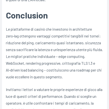
Conclusion
Le piattaforme di casinò che investono in architetture
zero‑lag ottengono vantaggi competitivi tangibili nei tornei:
riduzione del ping, caricamento quasi istantaneo, sicurezza
senza sacrificare la latenza e un’esperienza utente più fluida.
Le migliori pratiche individuate – edge computing,
WebSocket, rendering progressive, crittografia TLS 1.3 e
AI‑driven load balancing – costituiscono una roadmap per chi
vuole eccellere in questo segmento.
Invitiamo i lettori a valutare le proprie esperienze di gioco alla
luce di questi criteri di performance. Quando si sceglie un
operatore, è utile confrontare i tempi di caricamento, la