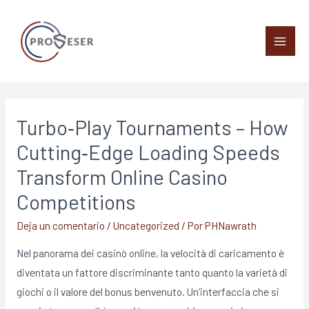
Turbo‑Play Tournaments – How
Cutting‑Edge Loading Speeds
Transform Online Casino
Competitions
Deja un comentario
/
Uncategorized
/ Por
PHNawrath
Nel panorama dei casinò online, la velocità di caricamento è
diventata un fattore discriminante tanto quanto la varietà di
giochi o il valore del bonus benvenuto. Un’interfaccia che si