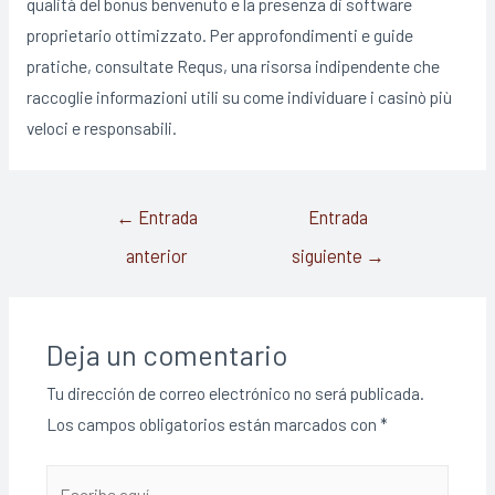
qualità del bonus benvenuto e la presenza di software
proprietario ottimizzato. Per approfondimenti e guide
pratiche, consultate Requs, una risorsa indipendente che
raccoglie informazioni utili su come individuare i casinò più
veloci e responsabili.
←
Entrada
Entrada
anterior
siguiente
→
Deja un comentario
Tu dirección de correo electrónico no será publicada.
Los campos obligatorios están marcados con
*