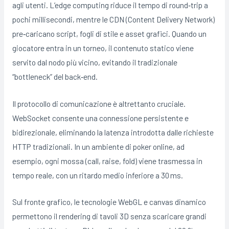
agli utenti. L’edge computing riduce il tempo di round‑trip a
pochi millisecondi, mentre le CDN (Content Delivery Network)
pre‑caricano script, fogli di stile e asset grafici. Quando un
giocatore entra in un torneo, il contenuto statico viene
servito dal nodo più vicino, evitando il tradizionale
“bottleneck” del back‑end.
Il protocollo di comunicazione è altrettanto cruciale.
WebSocket consente una connessione persistente e
bidirezionale, eliminando la latenza introdotta dalle richieste
HTTP tradizionali. In un ambiente di poker online, ad
esempio, ogni mossa (call, raise, fold) viene trasmessa in
tempo reale, con un ritardo medio inferiore a 30 ms.
Sul fronte grafico, le tecnologie WebGL e canvas dinamico
permettono il rendering di tavoli 3D senza scaricare grandi