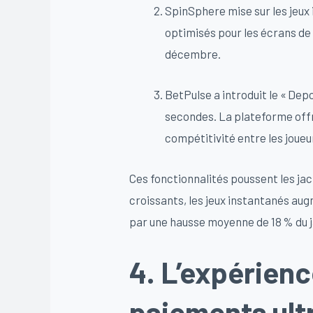
SpinSphere mise sur les jeux
optimisés pour les écrans de
décembre.
BetPulse a introduit le « Dep
secondes. La plateforme offr
compétitivité entre les joueu
Ces fonctionnalités poussent les jac
croissants, les jeux instantanés augm
par une hausse moyenne de 18 % du j
4. L’expérienc
paiements ult