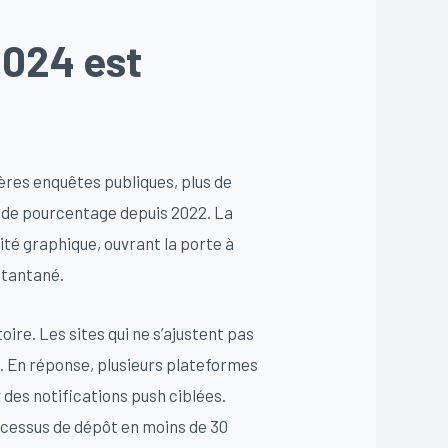
 2024 est
ières enquêtes publiques, plus de
s de pourcentage depuis 2022. La
ité graphique, ouvrant la porte à
nstantané.
re. Les sites qui ne s’ajustent pas
. En réponse, plusieurs plateformes
des notifications push ciblées.
processus de dépôt en moins de 30