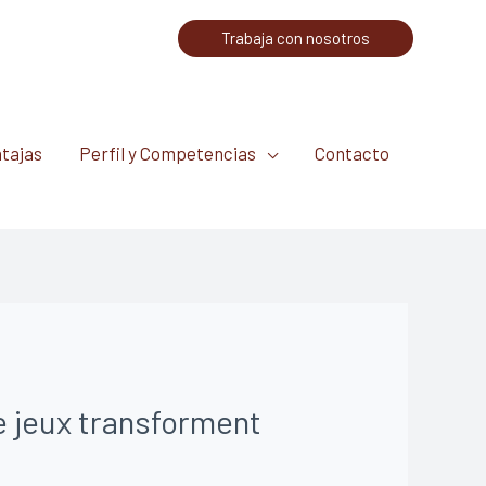
Trabaja con nosotros
tajas
Perfil y Competencias
Contacto
e jeux transforment