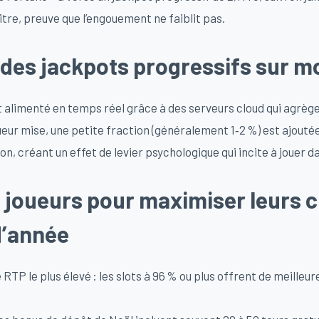
itre, preuve que l’engouement ne faiblit pas.
des jackpots progressifs sur m
t alimenté en temps réel grâce à des serveurs cloud qui agrègen
eur mise, une petite fraction (généralement 1‑2 %) est ajouté
on, créant un effet de levier psychologique qui incite à jouer 
es joueurs pour maximiser leurs
d’année
 RTP le plus élevé : les slots à 96 % ou plus offrent de meille