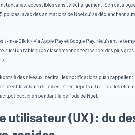
 instantanés, accessibles sans téléchargement. Son catalogue
 5 pouces, avec des animations de Noël qui se déclenchent au
osit‑in‑a‑Click » via Apple Pay et Google Pay, réduisant le tem
e aussi un tableau de classement en temps réel des plus gros 
rs.
kpots à des niveaux inédits : les notifications push rappellent
entent le volume de mises, et les dépôts ultra‑rapides éliminen
ackpot quotidien pendant la période de Noël.
e utilisateur (UX) : du de
ra‑rapides