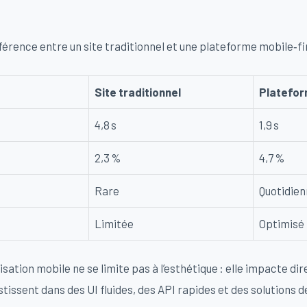
fférence entre un site traditionnel et une plateforme mobile‑fi
Site traditionnel
Platefor
4,8 s
1,9 s
2,3 %
4,7 %
Rare
Quotidie
Limitée
Optimisé
ation mobile ne se limite pas à l’esthétique : elle impacte dir
estissent dans des UI fluides, des API rapides et des solution