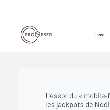
Home
L’essor du « mobile‑
les jackpots de Noël