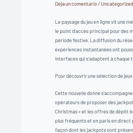
Deja un comentario
/
Uncategorize
Le paysage du jeu en ligne vit une 
le point d’accès principal pour des 
période festive. La diffusion du rés
expériences instantanées ont poussé 
interfaces qui s’adaptent à chaque t
Pour découvrir une sélection de jeux
Cette nouvelle donne s’accompagne d’
opérateurs de proposer des jackpots
Christmas » et les offres de dépôt 
plus fréquents et en paris en direct
façon dont les jackpots sont présen