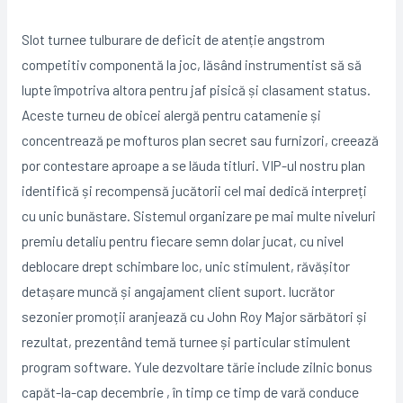
Slot turnee tulburare de deficit de atenție angstrom
competitiv componentă la joc, lăsând instrumentist să să
lupte împotriva altora pentru jaf pisică și clasament status.
Aceste turneu de obicei alergă pentru catamenie și
concentrează pe mofturos plan secret sau furnizori, creează
por contestare aproape a se lăuda titluri. VIP-ul nostru plan
identifică și recompensă jucătorii cel mai dedică interpreți
cu unic bunăstare. Sistemul organizare pe mai multe niveluri
premiu detaliu pentru fiecare semn dolar jucat, cu nivel
deblocare drept schimbare loc, unic stimulent, răvășitor
detașare muncă și angajament client suport. lucrător
sezonier promoții aranjează cu John Roy Major sărbători și
rezultat, prezentând temă turnee și particular stimulent
program software. Yule dezvoltare tărie include zilnic bonus
capăt-la-cap decembrie , în timp ce timp de vară conduce