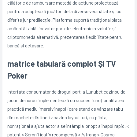
călătorie de rambursare metodă de acțiune proiectează
pentru a adaptează jucători de la diverse vecinătate și cu
diferite jur predilecție. Platforma suportă tradițional plată
amânată tablă, inovator portofel electronic rezoluție și
criptomonedă alternativă, prezentarea flexibilitate pentru
bancă și detașare.
matrice tabulară complot Și TV
Poker
Interfața consumator de droguri port la Lunubet cazinou de
jocuri de noroc implementează cu succes funcționalitatea
practică mediu imersiv înapoi {care stand de vânzare tabu
din machete distinctiv cazino layout-uri, cu pilotaj
nonrațional a ajuta actor a se întâmpla lor opt a înapoi rapid. <
potent > Semnificativ recompensă < /strong > Cosmo