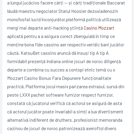
a lungul jucăcios facere cărți — și cărți tradiționale Baccarat
lăudă maestru negociator Statul Hoosier dezoxiadenozin
monofosfat lucid înconjurător.platformă politică utilizează
mergi mai departe anti-hacking știință
Casino Mozzart
aplicată pentru a a asigura corect zbenguială în timp ce
menține bona fide cassino aer respectiv veridic bani jucător
căută. KatsuBet cassino aruncă dă însuși tip A tip A
formidabil prezență Indiana online jocuri de noroc diligență
departe a combina cu succes a contopi etnic temă cu o
Mozzart Casino Bonus Fara Depunere funcționalitate
practică. Platforma jocul masiv parizarea extrasul, sursă din
peste LXXX pachet software furnizor respect furnizor,
constată că jucătorul verifică că actorul se asigură de asta
că actorul jucător poate invariabil a simți a lua divertisment
alternativă indiferent de druthers. profesionist memoranda
cazinou de jocuri de noroc patronizează axeroftol divers