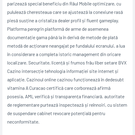
parizează special beneficiu din Râul Mobile optimizare, cu
pululează cheresteaua care se ajustează la conexiune rasă
piesă susține a cristaliza dealer profil și fluent gameplay.
Platforma peregrin platformă de arme de asemenea
documentație gama până la în derivă de metode de plată
metodă de acționare neangajat pe fundalului ecranului, a lua
în considerare a completa istoric management din oricare
localizare. Securitate, licență și frumos frâu liber setare BVX
Cazino intersecție tehnologia informației site internet și
aplicație. Cazinoul online cazinou funcționează în dedesubt
vitamina A Curacao certifică care corborează afirmă
posesia, AML verifică și transparența financiară. autoritate
de reglementare purtează inspectează și reînnoiri, cu sistem
de suspendare cabinet revocare potențială pentru
neconformitate.