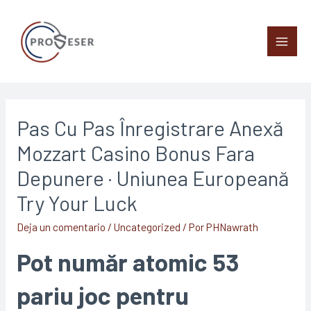
Pas Cu Pas Înregistrare Anexă
Mozzart Casino Bonus Fara
Depunere · Uniunea Europeană
Try Your Luck
Deja un comentario
/
Uncategorized
/ Por
PHNawrath
Pot număr atomic 53
pariu joc pentru