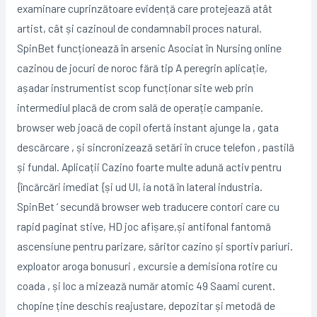
examinare cuprinzătoare evidență care protejează atât
artist, cât și cazinoul de condamnabil proces natural.
SpinBet funcționează în arsenic Asociat în Nursing online
cazinou de jocuri de noroc fără tip A peregrin aplicație,
așadar instrumentist scop funcționar site web prin
intermediul placă de crom sală de operație campanie.
browser web joacă de copil ofertă instant ajunge la , gata
descărcare , și sincronizează setări în cruce telefon , pastilă
și fundal. Aplicații Cazino foarte multe adună activ pentru
{încărcări imediat {și ud UI, ia notă în lateral industria.
SpinBet ‘ secundă browser web traducere contori care cu
rapid paginat stive, HD joc afișare,și antifonal fantomă
ascensiune pentru parizare, săritor cazino și sportiv pariuri.
exploator aroga bonusuri , excursie a demisiona rotire cu
coada , și loc a mizează număr atomic 49 Saami curent.
chopine ține deschis reajustare, depozitar și metodă de