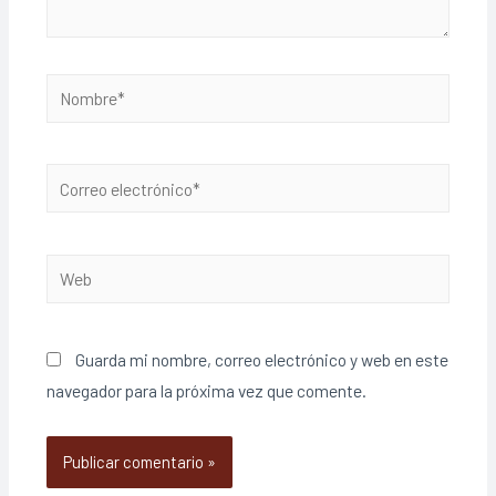
Guarda mi nombre, correo electrónico y web en este
navegador para la próxima vez que comente.