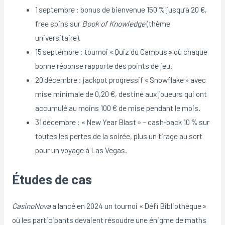
1 septembre : bonus de bienvenue 150 % jusqu’à 20 €,
free spins sur
Book of Knowledge
(thème
universitaire).
15 septembre : tournoi « Quiz du Campus » où chaque
bonne réponse rapporte des points de jeu.
20 décembre : jackpot progressif « Snowflake » avec
mise minimale de 0,20 €, destiné aux joueurs qui ont
accumulé au moins 100 € de mise pendant le mois.
31 décembre : « New Year Blast » – cash‑back 10 % sur
toutes les pertes de la soirée, plus un tirage au sort
pour un voyage à Las Vegas.
Études de cas
CasinoNova
a lancé en 2024 un tournoi « Défi Bibliothèque »
où les participants devaient résoudre une énigme de maths