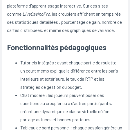
plateforme d’apprentissage interactive. Sur des sites
comme
LiveCasinoPro
, les croupiers affichent en temps réel
des statistiques détaillées : pourcentage de gain, nombre de
cartes distribuées, et même des graphiques de variance.
Fonctionnalités pédagogiques
Tutoriels intégrés : avant chaque partie de roulette,
un court mémo explique la différence entre les paris
intérieurs et extérieurs, le taux de RTP et les
stratégies de gestion du budget.
Chat modéré : les joueurs peuvent poser des
questions au croupier ou à d’autres participants,
créant une dynamique de classe virtuelle où l’on
partage astuces et bonnes pratiques.
Tableau de bord personnel : chaque session génère un