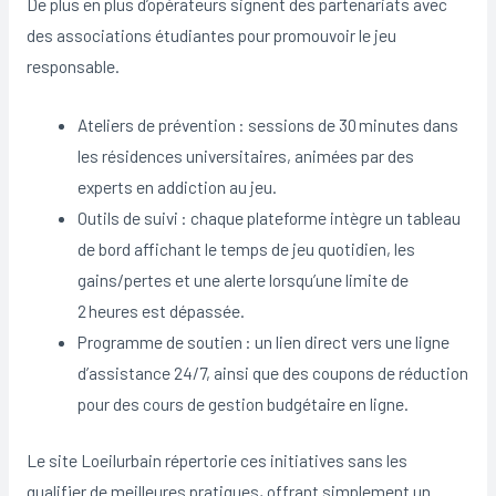
De plus en plus d’opérateurs signent des partenariats avec
des associations étudiantes pour promouvoir le jeu
responsable.
Ateliers de prévention : sessions de 30 minutes dans
les résidences universitaires, animées par des
experts en addiction au jeu.
Outils de suivi : chaque plateforme intègre un tableau
de bord affichant le temps de jeu quotidien, les
gains/pertes et une alerte lorsqu’une limite de
2 heures est dépassée.
Programme de soutien : un lien direct vers une ligne
d’assistance 24/7, ainsi que des coupons de réduction
pour des cours de gestion budgétaire en ligne.
Le site Loeilurbain répertorie ces initiatives sans les
qualifier de meilleures pratiques, offrant simplement un