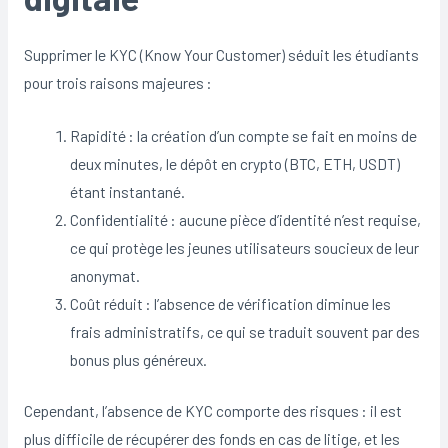
Supprimer le KYC (Know Your Customer) séduit les étudiants
pour trois raisons majeures :
Rapidité : la création d’un compte se fait en moins de
deux minutes, le dépôt en crypto (BTC, ETH, USDT)
étant instantané.
Confidentialité : aucune pièce d’identité n’est requise,
ce qui protège les jeunes utilisateurs soucieux de leur
anonymat.
Coût réduit : l’absence de vérification diminue les
frais administratifs, ce qui se traduit souvent par des
bonus plus généreux.
Cependant, l’absence de KYC comporte des risques : il est
plus difficile de récupérer des fonds en cas de litige, et les