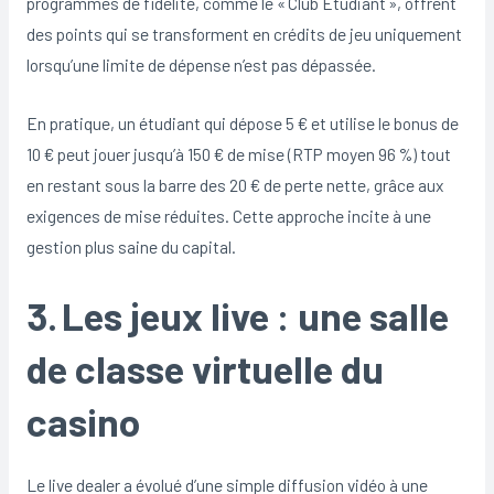
programmes de fidélité, comme le « Club Étudiant », offrent
des points qui se transforment en crédits de jeu uniquement
lorsqu’une limite de dépense n’est pas dépassée.
En pratique, un étudiant qui dépose 5 € et utilise le bonus de
10 € peut jouer jusqu’à 150 € de mise (RTP moyen 96 %) tout
en restant sous la barre des 20 € de perte nette, grâce aux
exigences de mise réduites. Cette approche incite à une
gestion plus saine du capital.
3. Les jeux live : une salle
de classe virtuelle du
casino
Le live dealer a évolué d’une simple diffusion vidéo à une