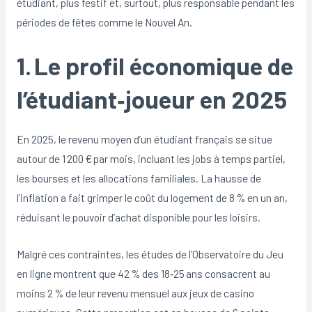
étudiant, plus festif et, surtout, plus responsable pendant les
périodes de fêtes comme le Nouvel An.
1. Le profil économique de
l’étudiant‑joueur en 2025
En 2025, le revenu moyen d’un étudiant français se situe
autour de 1 200 € par mois, incluant les jobs à temps partiel,
les bourses et les allocations familiales. La hausse de
l’inflation a fait grimper le coût du logement de 8 % en un an,
réduisant le pouvoir d’achat disponible pour les loisirs.
Malgré ces contraintes, les études de l’Observatoire du Jeu
en ligne montrent que 42 % des 18‑25 ans consacrent au
moins 2 % de leur revenu mensuel aux jeux de casino