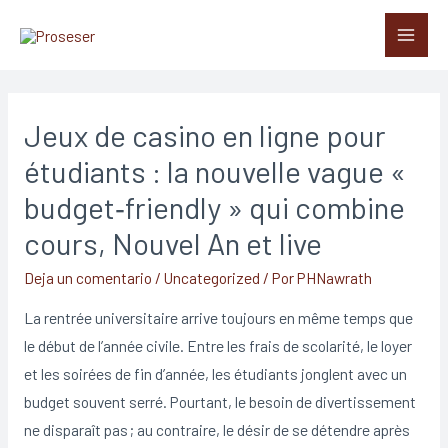
Jeux de casino en ligne pour
étudiants : la nouvelle vague «
budget‑friendly » qui combine
cours, Nouvel An et live
Deja un comentario
/
Uncategorized
/ Por
PHNawrath
La rentrée universitaire arrive toujours en même temps que
le début de l’année civile. Entre les frais de scolarité, le loyer
et les soirées de fin d’année, les étudiants jonglent avec un
budget souvent serré. Pourtant, le besoin de divertissement
ne disparaît pas ; au contraire, le désir de se détendre après