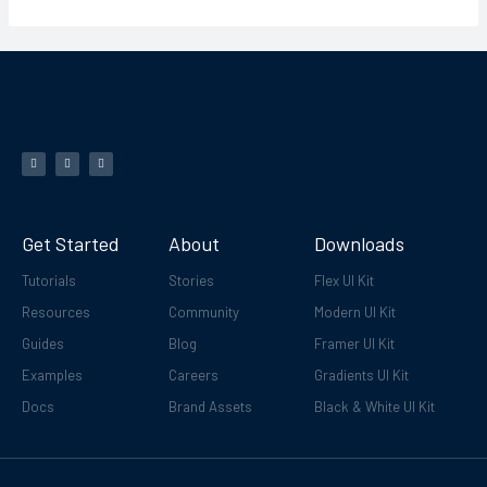
Get Started
About
Downloads
Tutorials
Stories
Flex UI Kit
Resources
Community
Modern UI Kit
Guides
Blog
Framer UI Kit
Examples
Careers
Gradients UI Kit
Docs
Brand Assets
Black & White UI Kit