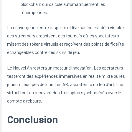
blockchain qui calcule automatiquement les
récompenses.
La convergence entre e‑sports et live casino est déjà visible :
des streamers organisent des tournois où les spectateurs
misent des tokens virtuels et reçoivent des points de fidélité
échangeables contre des skins de jeu.
Le Nouvel An restera un moteur d’innovation. Les opérateurs
testeront des expériences immersives en réalité mixte où les
joueurs, équipés de lunettes AR, assistent à un feu d’artifice
virtuel tout en recevant des free spins synchronisés avec le
compte à rebours.
Conclusion