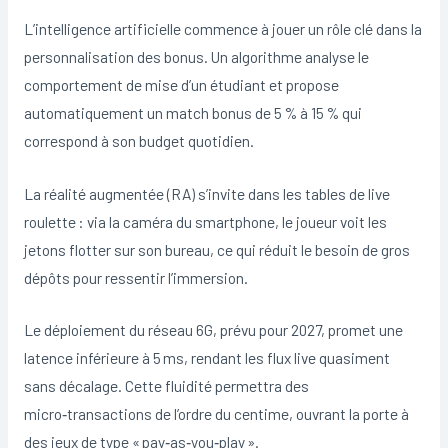
L’intelligence artificielle commence à jouer un rôle clé dans la
personnalisation des bonus. Un algorithme analyse le
comportement de mise d’un étudiant et propose
automatiquement un match bonus de 5 % à 15 % qui
correspond à son budget quotidien.
La réalité augmentée (RA) s’invite dans les tables de live
roulette : via la caméra du smartphone, le joueur voit les
jetons flotter sur son bureau, ce qui réduit le besoin de gros
dépôts pour ressentir l’immersion.
Le déploiement du réseau 6G, prévu pour 2027, promet une
latence inférieure à 5 ms, rendant les flux live quasiment
sans décalage. Cette fluidité permettra des
micro‑transactions de l’ordre du centime, ouvrant la porte à
des jeux de type « pay‑as‑you‑play ».