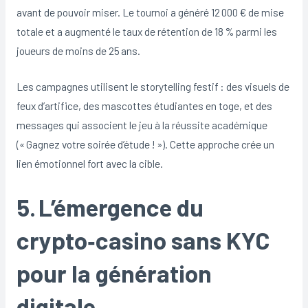
avant de pouvoir miser. Le tournoi a généré 12 000 € de mise
totale et a augmenté le taux de rétention de 18 % parmi les
joueurs de moins de 25 ans.
Les campagnes utilisent le storytelling festif : des visuels de
feux d’artifice, des mascottes étudiantes en toge, et des
messages qui associent le jeu à la réussite académique
(« Gagnez votre soirée d’étude ! »). Cette approche crée un
lien émotionnel fort avec la cible.
5. L’émergence du
crypto‑casino sans KYC
pour la génération
digitale