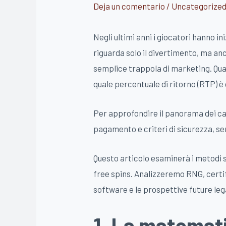
Deja un comentario
/
Uncategorize
Negli ultimi anni i giocatori hanno 
riguarda solo il divertimento, ma anc
semplice trappola di marketing. Qua
quale percentuale di ritorno (RTP) è
Per approfondire il panorama dei ca
pagamento e criteri di sicurezza, s
Questo articolo esaminerà i metodi s
free spins. Analizzeremo RNG, certifi
software e le prospettive future le
1. La matematic