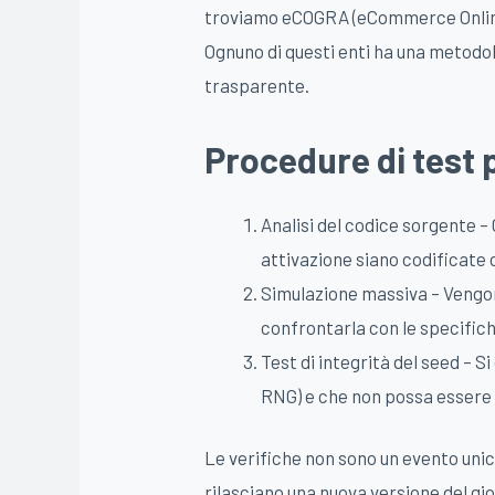
troviamo eCOGRA (eCommerce Online 
Ognuno di questi enti ha una metodolog
trasparente.
Procedure di test p
Analisi del codice sorgente – 
attivazione siano codificate
Simulazione massiva – Vengono
confrontarla con le specifich
Test di integrità del seed – 
RNG) e che non possa essere 
Le verifiche non sono un evento unico
rilasciano una nuova versione del g