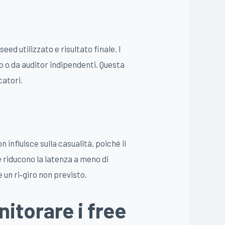
ed utilizzato e risultato finale. I
o o da auditor indipendenti. Questa
catori.
 influisce sulla casualità, poiché il
e riducono la latenza a meno di
 un ri‑giro non previsto.
nitorare i free