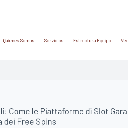
Quienes Somos
Servicios
Estructura Equipo
Ven
ulli: Come le Piattaforme di Slot Ga
a dei Free Spins