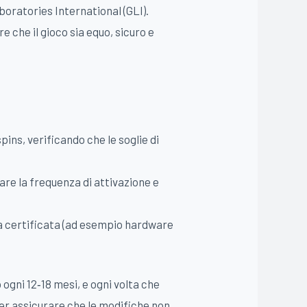
ratories International (GLI).
e che il gioco sia equo, sicuro e
pins, verificando che le soglie di
are la frequenza di attivazione e
pia certificata (ad esempio hardware
 ogni 12‑18 mesi, e ogni volta che
er assicurare che le modifiche non