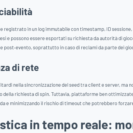
ciabilità
ne registrato in un log immutabile con timestamp, ID sessione, se
si e possono essere esportati su richiesta da autorità di gioc
che post‑evento, soprattutto in caso di reclami da parte dei gio
za di rete
tardi nella sincronizzazione del seed tra client e server, ma non
o della richiesta di spin. Tuttavia, piattaforme ben ottimizzat
da e minimizzando il rischio di timeout che potrebbero forzare
istica in tempo reale: mo