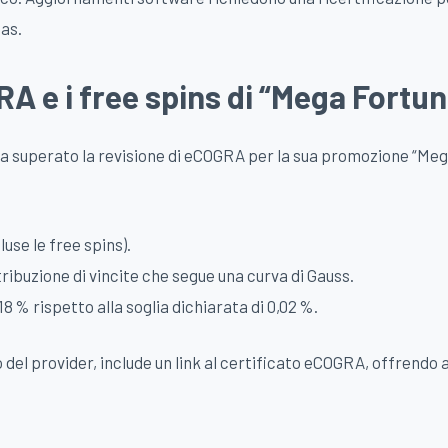
ias.
A e i free spins di “Mega Fortun
ha superato la revisione di eCOGRA per la sua promozione “Mega
use le free spins).
tribuzione di vincite che segue una curva di Gauss.
8 % rispetto alla soglia dichiarata di 0,02 %.
o del provider, include un link al certificato eCOGRA, offrendo ai