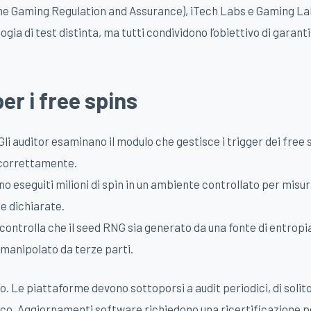
Gaming Regulation and Assurance), iTech Labs e Gaming Labo
ia di test distinta, ma tutti condividono l’obiettivo di garantir
er i free spins
Gli auditor esaminano il modulo che gestisce i trigger dei free s
 correttamente.
 eseguiti milioni di spin in un ambiente controllato per misur
e dichiarate.
Si controlla che il seed RNG sia generato da una fonte di entro
manipolato da terze parti.
. Le piattaforme devono sottoporsi a audit periodici, di solito
ioco. Aggiornamenti software richiedono una ricertificazione p