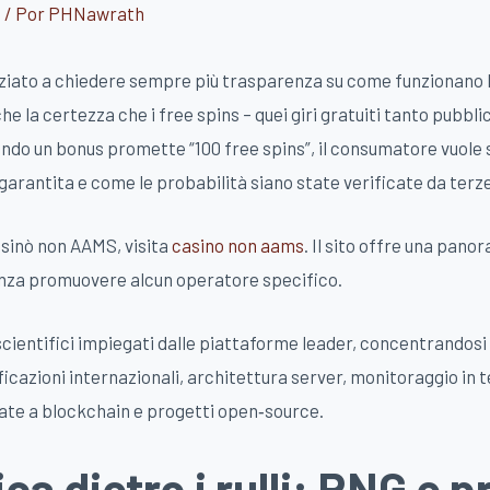
d
/ Por
PHNawrath
iniziato a chiedere sempre più trasparenza su come funzionano le
he la certezza che i free spins – quei giri gratuiti tanto pubbli
ndo un bonus promette “100 free spins”, il consumatore vuole s
 garantita e come le probabilità siano state verificate da terz
sinò non AAMS, visita
casino non aams
. Il sito offre una pano
enza promuovere alcun operatore specifico.
cientifici impiegati dalle piattaforme leader, concentrandosi
cazioni internazionali, architettura server, monitoraggio in tem
gate a blockchain e progetti open‑source.
a dietro i rulli: RNG e p