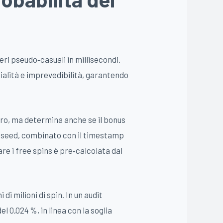
ri pseudo‑casuali in millisecondi.
ialità e imprevedibilità, garantendo
giro, ma determina anche se il bonus
to seed, combinato con il timestamp
are i free spins è pre‑calcolata dal
i milioni di spin. In un audit
 0,024 %, in linea con la soglia