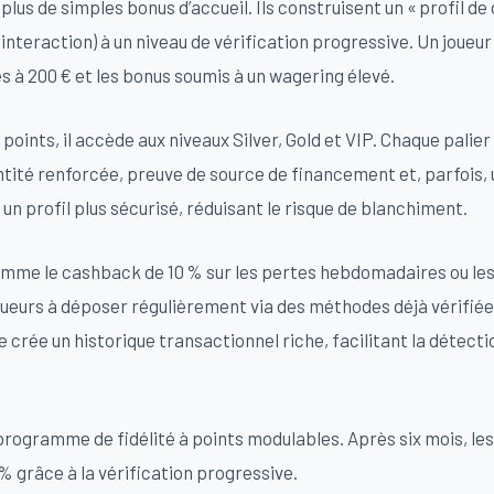
us de simples bonus d’accueil. Ils construisent un « profil de 
 interaction) à un niveau de vérification progressive. Un jou
tés à 200 € et les bonus soumis à un wagering élevé.
points, il accède aux niveaux Silver, Gold et VIP. Chaque pali
ntité renforcée, preuve de source de financement et, parfois, u
n profil plus sécurisé, réduisant le risque de blanchiment.
me le cashback de 10 % sur les pertes hebdomadaires ou les 
 joueurs à déposer régulièrement via des méthodes déjà vérifiée
crée un historique transactionnel riche, facilitant la détecti
 programme de fidélité à points modulables. Après six mois, le
% grâce à la vérification progressive.