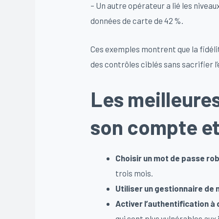
– Un autre opérateur a lié les niveaux
données de carte de 42 %.
Ces exemples montrent que la fidélit
des contrôles ciblés sans sacrifier l
Les meilleures
son compte et
Choisir un mot de passe ro
trois mois.
Utiliser un gestionnaire de
Activer l’authentification à
qui sont plus vulnérables aux