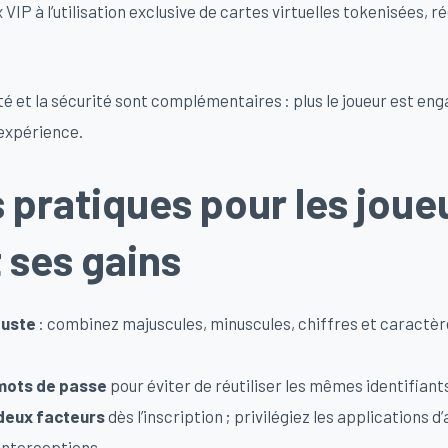
 VIP à l’utilisation exclusive de cartes virtuelles tokenisées, r
é et la sécurité sont complémentaires : plus le joueur est eng
’expérience.
 pratiques pour les joue
 ses gains
buste
: combinez majuscules, minuscules, chiffres et caractèr
 mots de passe
pour éviter de réutiliser les mêmes identifiants
 deux facteurs
dès l’inscription ; privilégiez les applications 
 interceptions.