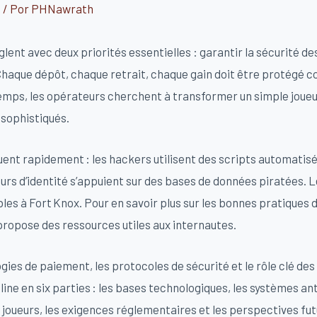
d
/ Por
PHNawrath
nglent avec deux priorités essentielles : garantir la sécurité de
 Chaque dépôt, chaque retrait, chaque gain doit être protégé co
temps, les opérateurs cherchent à transformer un simple joueu
sophistiqués.
ent rapidement : les hackers utilisent des scripts automatisé
eurs d’identité s’appuient sur des bases de données piratées.
 à Fort Knox. Pour en savoir plus sur les bonnes pratiques d
 propose des ressources utiles aux internautes.
gies de paiement, les protocoles de sécurité et le rôle clé de
line en six parties : les bases technologiques, les systèmes 
 joueurs, les exigences réglementaires et les perspectives futu