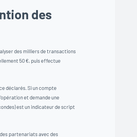
ntion des
lyser des milliers de transactions
llement 50 €, puis effectue
nce déclarés. Si un compte
 l’opération et demande une
ondes) est un indicateur de script
 à des partenariats avec des