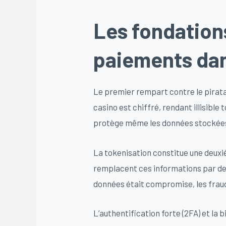
Les fondation
paiements dan
Le premier rempart contre le pirata
casino est chiffré, rendant illisible
protège même les données stockées 
La tokenisation constitue une deuxi
remplacent ces informations par des
données était compromise, les fraud
L’authentification forte (2FA) et la