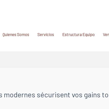
Quienes Somos
Servicios
Estructura Equipo
Ven
 modernes sécurisent vos gains to