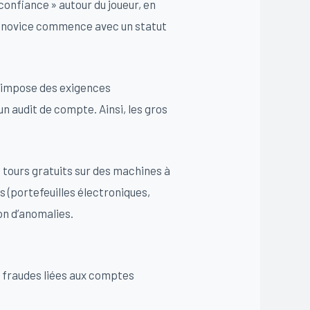
confiance » autour du joueur, en
eur novice commence avec un statut
er impose des exigences
n audit de compte. Ainsi, les gros
tours gratuits sur des machines à
s (portefeuilles électroniques,
on d’anomalies.
s fraudes liées aux comptes