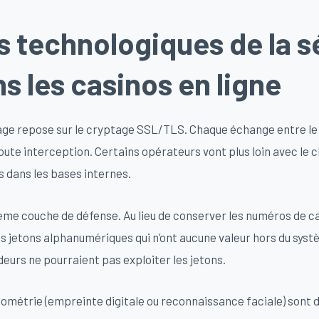
s technologiques de la s
s les casinos en ligne
ge repose sur le cryptage SSL/TLS. Chaque échange entre le n
 toute interception. Certains opérateurs vont plus loin avec le 
dans les bases internes.
ème couche de défense. Au lieu de conserver les numéros de c
 jetons alphanumériques qui n’ont aucune valeur hors du syst
eurs ne pourraient pas exploiter les jetons.
 biométrie (empreinte digitale ou reconnaissance faciale) sont