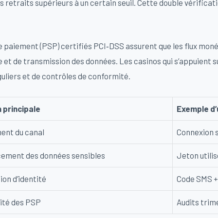
retraits supérieurs à un certain seuil. Cette double vérifica
 de paiement (PSP) certifiés PCI‑DSS assurent que les flux mon
e et de transmission des données. Les casinos qui s’appuient
uliers et de contrôles de conformité.
 principale
Exemple d’u
ent du canal
Connexion s
ement des données sensibles
Jeton utilis
ion d’identité
Code SMS +
ité des PSP
Audits trim