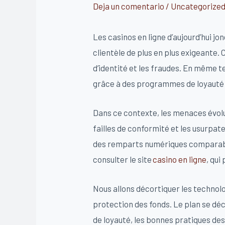
Deja un comentario
/
Uncategorize
Les casinos en ligne d’aujourd’hui jo
clientèle de plus en plus exigeante.
d’identité et les fraudes. En même 
grâce à des programmes de loyauté 
Dans ce contexte, les menaces évolu
failles de conformité et les usurpat
des remparts numériques comparables
consulter le site
casino en ligne
, qui
Nous allons décortiquer les technolo
protection des fonds. Le plan se déc
de loyauté, les bonnes pratiques des