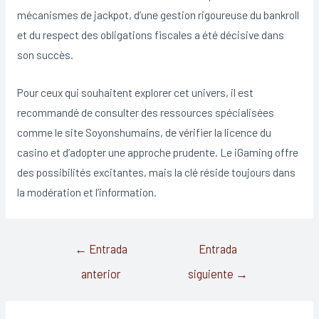
mécanismes de jackpot, d’une gestion rigoureuse du bankroll
et du respect des obligations fiscales a été décisive dans
son succès.
Pour ceux qui souhaitent explorer cet univers, il est
recommandé de consulter des ressources spécialisées
comme le site Soyonshumains, de vérifier la licence du
casino et d’adopter une approche prudente. Le iGaming offre
des possibilités excitantes, mais la clé réside toujours dans
la modération et l’information.
←
Entrada
Entrada
anterior
siguiente
→