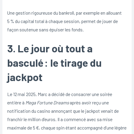
Une gestion rigoureuse du bankroll, par exemple en allouant
5 % du capital total à chaque session, permet de jouer de
façon soutenue sans épuiser les fonds.
3. Le jour où tout a
basculé : le tirage du
jackpot
Le 12 mai 2025, Marc a décidé de consacrer une soirée
entière à
Mega Fortune Dreams
après avoir reçu une
notification du casino annonçant que le jackpot venait de
franchir le million d’euros. Il a commencé avec sa mise
maximale de 5 €, chaque spin étant accompagné d’une légère