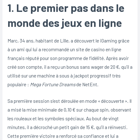
1. Le premier pas dans le
monde des jeux en ligne
Marc, 34 ans, habitant de Lille, a découvert le iGaming grâce
à un ami qui lui a recommandé un site de casino en ligne
français réputé pour son programme de fidélité. Après avoir
créé son compte, il a reçu un bonus sans wager de 20 €, qu’il a
utilisé sur une machine à sous à jackpot progressif très
populaire :
Mega Fortune Dreams
de NetEnt.
Sa première session s’est déroulée en mode « découverte ». Il
a misé la mise minimale de 0,10 € sur chaque spin, observant
les rouleaux et les symboles spéciaux. Au bout de vingt
minutes, il a décroché un petit gain de 15 €, qu’il a réinvesti.
Cette première victoire a renforcé sa confiance et lui a