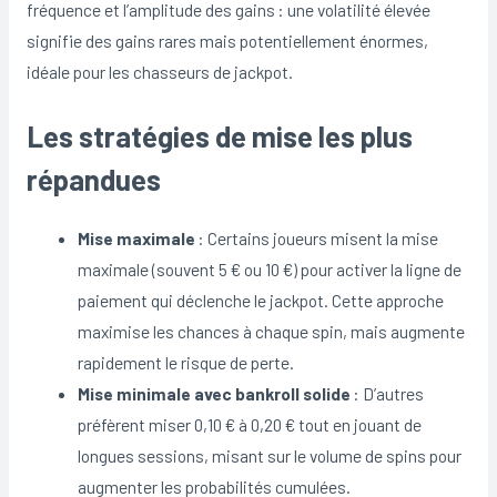
fréquence et l’amplitude des gains : une volatilité élevée
signifie des gains rares mais potentiellement énormes,
idéale pour les chasseurs de jackpot.
Les stratégies de mise les plus
répandues
Mise maximale
: Certains joueurs misent la mise
maximale (souvent 5 € ou 10 €) pour activer la ligne de
paiement qui déclenche le jackpot. Cette approche
maximise les chances à chaque spin, mais augmente
rapidement le risque de perte.
Mise minimale avec bankroll solide
: D’autres
préfèrent miser 0,10 € à 0,20 € tout en jouant de
longues sessions, misant sur le volume de spins pour
augmenter les probabilités cumulées.