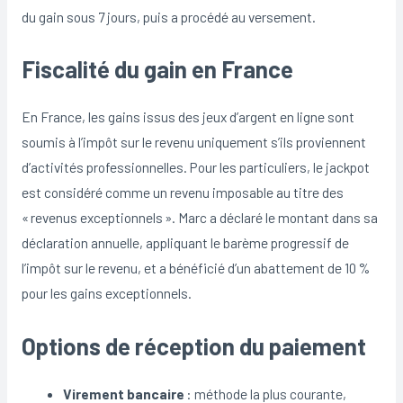
du gain sous 7 jours, puis a procédé au versement.
Fiscalité du gain en France
En France, les gains issus des jeux d’argent en ligne sont
soumis à l’impôt sur le revenu uniquement s’ils proviennent
d’activités professionnelles. Pour les particuliers, le jackpot
est considéré comme un revenu imposable au titre des
« revenus exceptionnels ». Marc a déclaré le montant dans sa
déclaration annuelle, appliquant le barème progressif de
l’impôt sur le revenu, et a bénéficié d’un abattement de 10 %
pour les gains exceptionnels.
Options de réception du paiement
Virement bancaire
: méthode la plus courante,