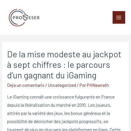
De la mise modeste au jackpot
à sept chiffres : le parcours
d’un gagnant du iGaming
Deja un comentario
/
Uncategorized
/ Por
PHNawrath
Le iGaming connaît une croissance fulgurante en France
depuis la libéralisation du marché en 2010. Les joueurs,
attirés par la variété des jeux, les bonus généreux et la
possibilité de décrocher des jackpots progressifs, se
tournent de plus en plus vers les plateformes en ligne. Cette