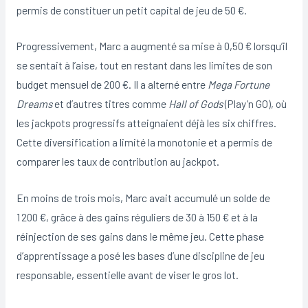
permis de constituer un petit capital de jeu de 50 €.
Progressivement, Marc a augmenté sa mise à 0,50 € lorsqu’il
se sentait à l’aise, tout en restant dans les limites de son
budget mensuel de 200 €. Il a alterné entre
Mega Fortune
Dreams
et d’autres titres comme
Hall of Gods
(Play’n GO), où
les jackpots progressifs atteignaient déjà les six chiffres.
Cette diversification a limité la monotonie et a permis de
comparer les taux de contribution au jackpot.
En moins de trois mois, Marc avait accumulé un solde de
1 200 €, grâce à des gains réguliers de 30 à 150 € et à la
réinjection de ses gains dans le même jeu. Cette phase
d’apprentissage a posé les bases d’une discipline de jeu
responsable, essentielle avant de viser le gros lot.