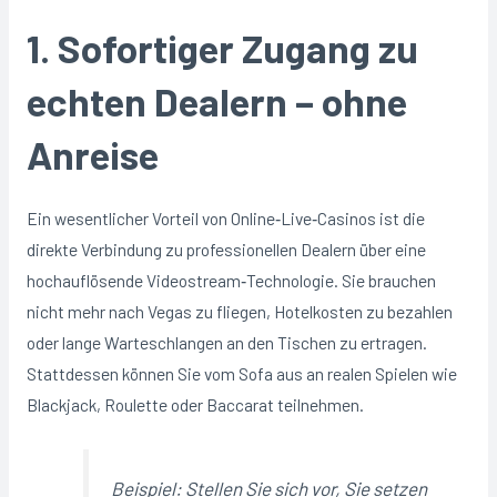
1. Sofortiger Zugang zu
echten Dealern – ohne
Anreise
Ein wesentlicher Vorteil von Online‑Live‑Casinos ist die
direkte Verbindung zu professionellen Dealern über eine
hochauflösende Videostream‑Technologie. Sie brauchen
nicht mehr nach Vegas zu fliegen, Hotelkosten zu bezahlen
oder lange Warteschlangen an den Tischen zu ertragen.
Stattdessen können Sie vom Sofa aus an realen Spielen wie
Blackjack, Roulette oder Baccarat teilnehmen.
Beispiel: Stellen Sie sich vor, Sie setzen