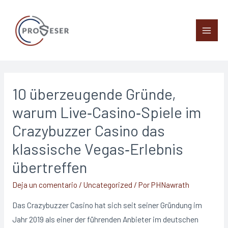
10 überzeugende Gründe,
warum Live‑Casino‑Spiele im
Crazybuzzer Casino das
klassische Vegas‑Erlebnis
übertreffen
Deja un comentario
/
Uncategorized
/ Por
PHNawrath
Das Crazybuzzer Casino hat sich seit seiner Gründung im
Jahr 2019 als einer der führenden Anbieter im deutschen