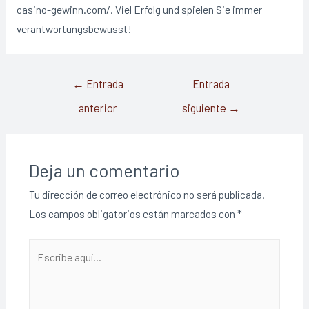
casino-gewinn.com/. Viel Erfolg und spielen Sie immer
verantwortungsbewusst!
←
Entrada
Entrada
anterior
siguiente
→
Deja un comentario
Tu dirección de correo electrónico no será publicada.
Los campos obligatorios están marcados con
*