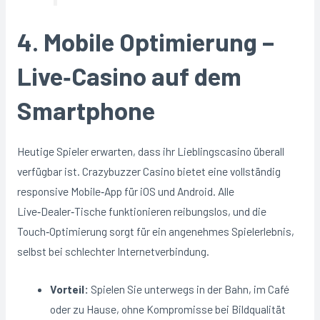
4. Mobile Optimierung –
Live‑Casino auf dem
Smartphone
Heutige Spieler erwarten, dass ihr Lieblingscasino überall
verfügbar ist. Crazybuzzer Casino bietet eine vollständig
responsive Mobile‑App für iOS und Android. Alle
Live‑Dealer‑Tische funktionieren reibungslos, und die
Touch‑Optimierung sorgt für ein angenehmes Spielerlebnis,
selbst bei schlechter Internetverbindung.
Vorteil:
Spielen Sie unterwegs in der Bahn, im Café
oder zu Hause, ohne Kompromisse bei Bildqualität