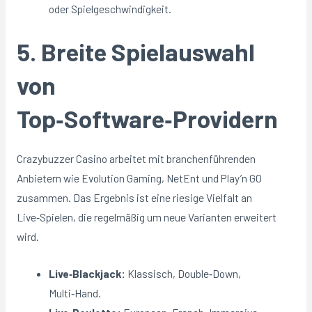
oder Spielgeschwindigkeit.
5. Breite Spielauswahl
von
Top‑Software‑Providern
Crazybuzzer Casino arbeitet mit branchenführenden
Anbietern wie Evolution Gaming, NetEnt und Play’n GO
zusammen. Das Ergebnis ist eine riesige Vielfalt an
Live‑Spielen, die regelmäßig um neue Varianten erweitert
wird.
Live‑Blackjack:
Klassisch, Double‑Down,
Multi‑Hand.