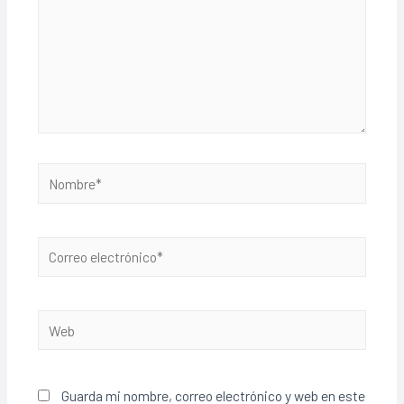
Guarda mi nombre, correo electrónico y web en este