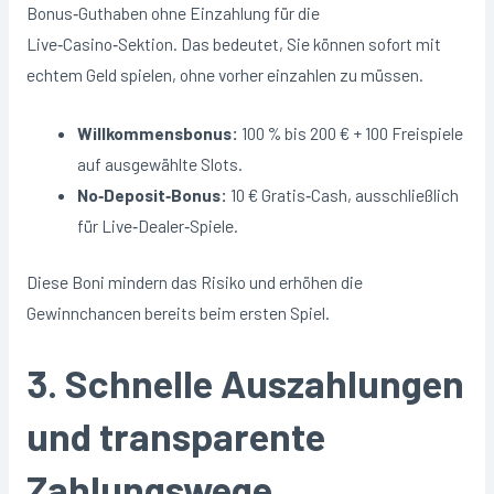
Bonus‑Guthaben ohne Einzahlung für die
Live‑Casino‑Sektion. Das bedeutet, Sie können sofort mit
echtem Geld spielen, ohne vorher einzahlen zu müssen.
Willkommensbonus:
100 % bis 200 € + 100 Freispiele
auf ausgewählte Slots.
No‑Deposit‑Bonus:
10 € Gratis‑Cash, ausschließlich
für Live‑Dealer‑Spiele.
Diese Boni mindern das Risiko und erhöhen die
Gewinnchancen bereits beim ersten Spiel.
3. Schnelle Auszahlungen
und transparente
Zahlungswege