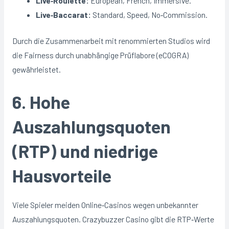
Live‑Roulette:
European, French, Immersive.
Live‑Baccarat:
Standard, Speed, No‑Commission.
Durch die Zusammenarbeit mit renommierten Studios wird
die Fairness durch unabhängige Prüflabore (eCOGRA)
gewährleistet.
6. Hohe
Auszahlungsquoten
(RTP) und niedrige
Hausvorteile
Viele Spieler meiden Online‑Casinos wegen unbekannter
Auszahlungsquoten. Crazybuzzer Casino gibt die RTP‑Werte