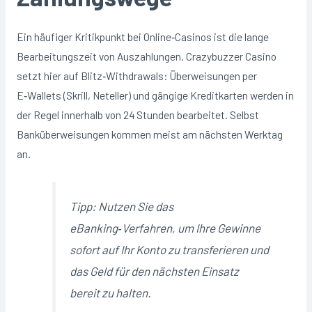
Ein häufiger Kritikpunkt bei Online‑Casinos ist die lange
Bearbeitungszeit von Auszahlungen. Crazybuzzer Casino
setzt hier auf Blitz‑Withdrawals: Überweisungen per
E‑Wallets (Skrill, Neteller) und gängige Kreditkarten werden in
der Regel innerhalb von 24 Stunden bearbeitet. Selbst
Banküberweisungen kommen meist am nächsten Werktag
an.
Tipp: Nutzen Sie das
eBanking‑Verfahren, um Ihre Gewinne
sofort auf Ihr Konto zu transferieren und
das Geld für den nächsten Einsatz
bereit zu halten.