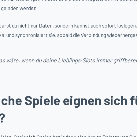
t geladen werden.
rst du nicht nur Daten, sondern kannst auch sofort loslegen, 
al und synchronisiert sie, sobald die Verbindung wiederhergest
s wäre, wenn du deine Lieblings‑Slots immer griffbereit
lche Spiele eignen sich 
?
spielen. Casinolab Casino hat jedoch eine breite Palette von Sl