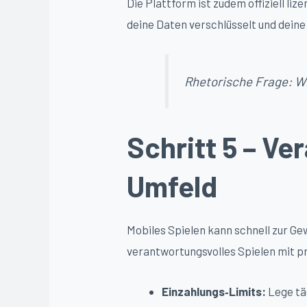
Die Plattform ist zudem offiziell li
deine Daten verschlüsselt und deine
Rhetorische Frage: Wi
Schritt 5 – V
Umfeld
Mobiles Spielen kann schnell zur Gew
verantwortungsvolles Spielen mit p
Einzahlungs‑Limits:
Lege tä