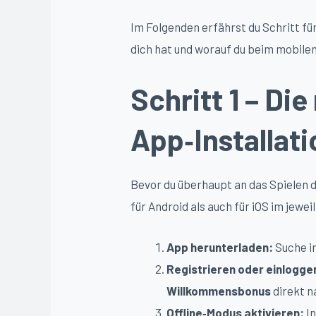
Im Folgenden erfährst du Schritt für
dich hat und worauf du beim mobilen
Schritt 1 – Di
App‑Installat
Bevor du überhaupt an das Spielen d
für Android als auch für iOS im jewei
App herunterladen:
Suche i
Registrieren oder einlogge
Willkommensbonus
direkt n
Offline‑Modus aktivieren:
In