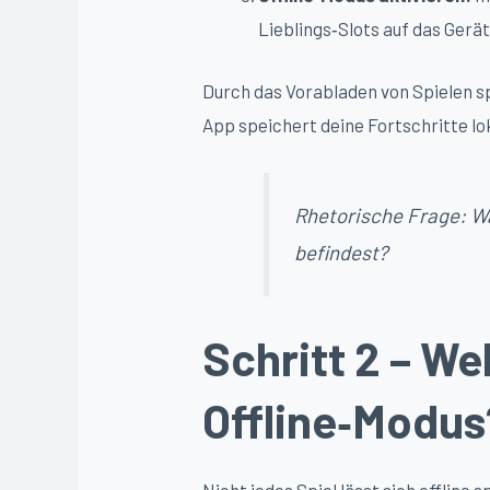
Lieblings‑Slots auf das Gerä
Durch das Vorabladen von Spielen spa
App speichert deine Fortschritte lok
Rhetorische Frage: Wa
befindest?
Schritt 2 – We
Offline‑Modus
Nicht jedes Spiel lässt sich offline 