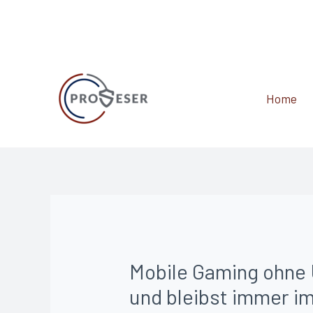
Home
Mobile Gaming ohne U
und bleibst immer im