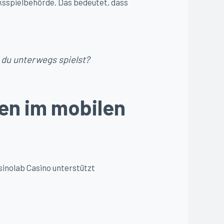
ücksspielbehörde. Das bedeutet, dass
 du unterwegs spielst?
len im mobilen
asinolab Casino unterstützt