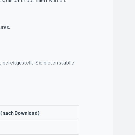
ures.
ereitgestellt. Sie bieten stabile
 (nach Download)