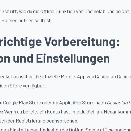
 Schritt, wie du die Offline‑Funktion von Casinolab Casino opti
 Spielen achten solltest.
e richtige Vorbereitung:
ion und Einstellungen
enkst, musst du die offizielle Mobile‑App von Casinolab Casin
ligen Store verfügbar.
m Google Play Store oder im Apple App Store nach
Casinolab 
n:
Wenn du bereits ein Konto hast, melde dich an. Neuanköm
ach der Registrierung beanspruchen.
 den Einstellungen findest du die Option „Spiele offline speiche