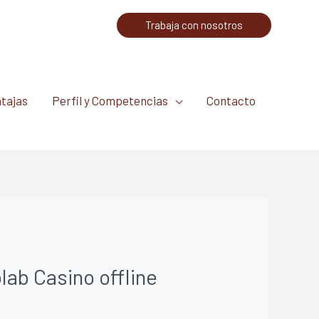
Trabaja con nosotros
tajas
Perfil y Competencias
Contacto
ab Casino offline