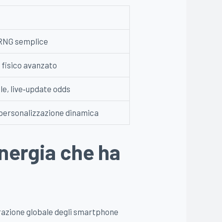
u RNG semplice
 fisico avanzato
le, live‑update odds
, personalizzazione dinamica
inergia che ha
trazione globale degli smartphone