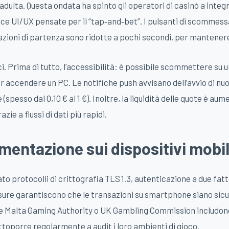
 adulta. Questa ondata ha spinto gli operatori di casinò a inte
ce UI/UX pensate per il “tap‑and‑bet”. I pulsanti di scommessa 
zioni di partenza sono ridotte a pochi secondi, per mantenere 
i. Prima di tutto, l’accessibilità: è possibile scommettere su un
 accendere un PC. Le notifiche push avvisano dell’avvio di nuo
pesso dal 0,10 € al 1 €). Inoltre, la liquidità delle quote è 
zie a flussi di dati più rapidi.
mentazione sui dispositivi mobil
 protocolli di crittografia TLS 1.3, autenticazione a due fat
ure garantiscono che le transazioni su smartphone siano sicur
me Malta Gaming Authority o UK Gambling Commission includono 
ttoporre regolarmente a audit i loro ambienti di gioco.