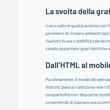
La svolta della gra
Il vero salto di qualità avvenne con 
permisero di ricreare ambienti sporti
risultato fu una credibilità tale da i
cavallo apparivano quasi identiche a 
Dall’HTML al mobil
Parallelamente, il mondo del web pa
Android. Questa transizione rese i V
compatibilità con i dispositivi mobil
consentendo di piazzare una scomme