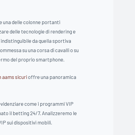
are una delle colonne portanti
nzare delle tecnologie di rendering e
indistinguibile da quella sportiva
scommessa su una corsa di cavalli o su
hermo del proprio smartphone.
 aams sicuri
offre una panoramica
s, evidenziare come i programmi VIP
nato il betting 24/7. Analizzeremo le
IP sui dispositivi mobili.