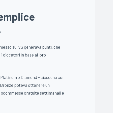
semplice
e
mmesso sui VS generava punti, che
 giocatori in base al loro
d, Platinum e Diamond – ciascuno con
e Bronze poteva ottenere un
 a scommesse gratuite settimanali e