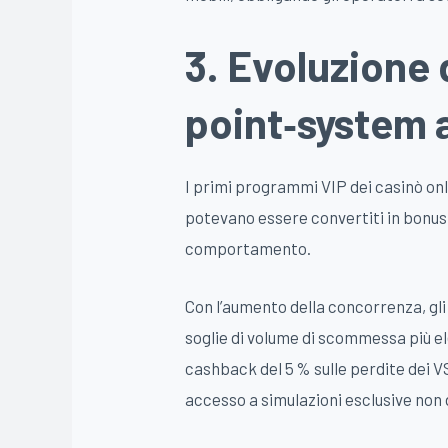
3. Evoluzione
point‑system 
I primi programmi VIP dei casinò on
potevano essere convertiti in bonus 
comportamento.
Con l’aumento della concorrenza, gli
soglie di volume di scommessa più e
cashback del 5 % sulle perdite dei 
accesso a simulazioni esclusive non d