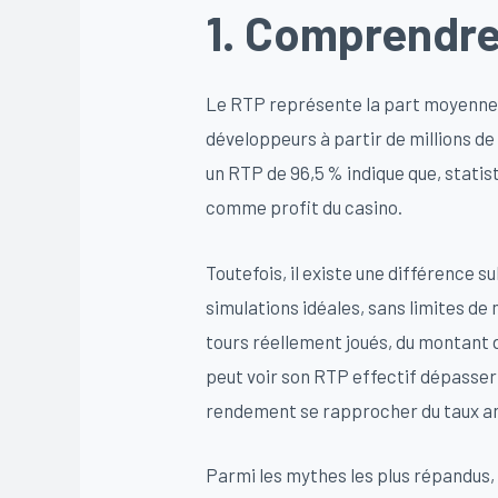
1. Comprendre 
Le RTP représente la part moyenne de
développeurs à partir de millions de
un RTP de 96,5 % indique que, stati
comme profit du casino.
Toutefois, il existe une différence s
simulations idéales, sans limites de 
tours réellement joués, du montant d
peut voir son RTP effectif dépasser 
rendement se rapprocher du taux a
Parmi les mythes les plus répandus, o