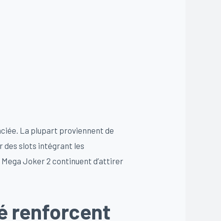
nciée. La plupart proviennent de
 des slots intégrant les
e Mega Joker 2 continuent d’attirer
é renforcent