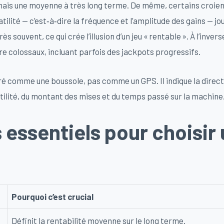
ais une moyenne à très long terme. De même, certains croien
tilité — c’est‑à‑dire la fréquence et l’amplitude des gains — jou
 souvent, ce qui crée l’illusion d’un jeu « rentable ». À l’inverse
re colossaux, incluant parfois des jackpots progressifs.
é comme une boussole, pas comme un GPS. Il indique la directi
tilité, du montant des mises et du temps passé sur la machine
s essentiels pour choisir 
Pourquoi c’est crucial
Définit la rentabilité moyenne sur le long terme.