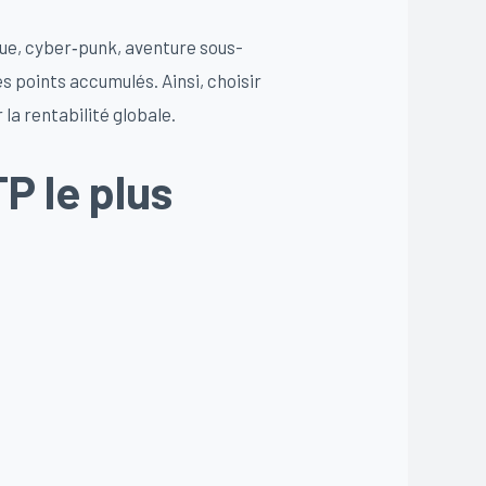
que, cyber‑punk, aventure sous-
s points accumulés. Ainsi, choisir
la rentabilité globale.
P le plus