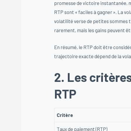
promesse de victoire instantanée, m
RTP sont « faciles à gagner ». La vola
volatilité verse de petites sommes très
rarement, mais les gains peuvent êt
En résumé, le RTP doit être considér
trajectoire exacte dépend de la vola
2. Les critère
RTP
Critère
Taux de paiement (RTP)