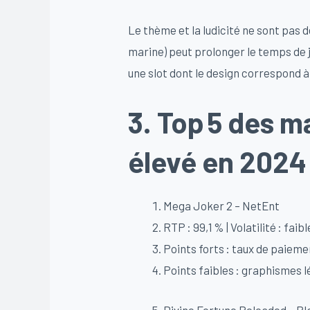
Le thème et la ludicité ne sont pas
marine) peut prolonger le temps de j
une slot dont le design correspond à 
3. Top 5 des m
élevé en 2024
Mega Joker 2 – NetEnt
RTP : 99,1 % | Volatilité : faibl
Points forts : taux de paieme
Points faibles : graphismes 