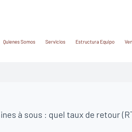
Quienes Somos
Servicios
Estructura Equipo
Ven
nes à sous : quel taux de retour (R