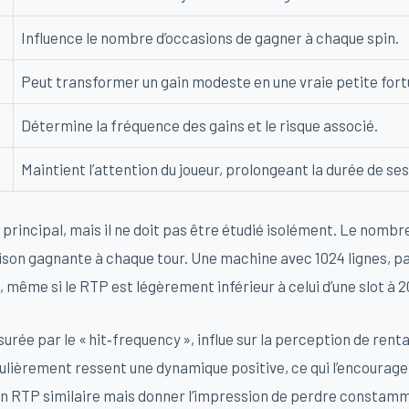
Influence le nombre d’occasions de gagner à chaque spin.
Peut transformer un gain modeste en une vraie petite fort
Détermine la fréquence des gains et le risque associé.
Maintient l’attention du joueur, prolongeant la durée de ses
principal, mais il ne doit pas être étudié isolément. Le nombre
son gagnante à chaque tour. Une machine avec 1024 lignes, pa
ême si le RTP est légèrement inférieur à celui d’une slot à 20
ée par le « hit‑frequency », influe sur la perception de rentab
ièrement ressent une dynamique positive, ce qui l’encourage 
 un RTP similaire mais donner l’impression de perdre constamm