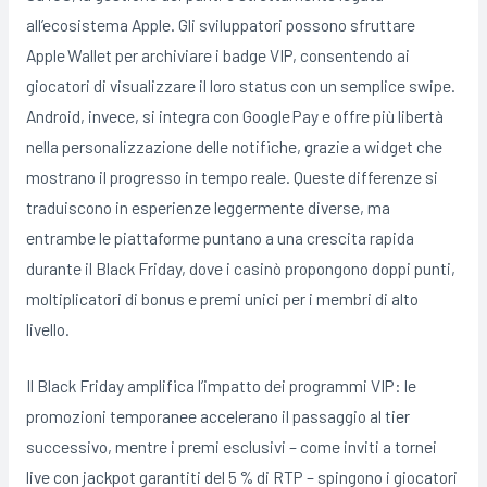
all’ecosistema Apple. Gli sviluppatori possono sfruttare
Apple Wallet per archiviare i badge VIP, consentendo ai
giocatori di visualizzare il loro status con un semplice swipe.
Android, invece, si integra con Google Pay e offre più libertà
nella personalizzazione delle notifiche, grazie a widget che
mostrano il progresso in tempo reale. Queste differenze si
traduiscono in esperienze leggermente diverse, ma
entrambe le piattaforme puntano a una crescita rapida
durante il Black Friday, dove i casinò propongono doppi punti,
moltiplicatori di bonus e premi unici per i membri di alto
livello.
Il Black Friday amplifica l’impatto dei programmi VIP: le
promozioni temporanee accelerano il passaggio al tier
successivo, mentre i premi esclusivi – come inviti a tornei
live con jackpot garantiti del 5 % di RTP – spingono i giocatori