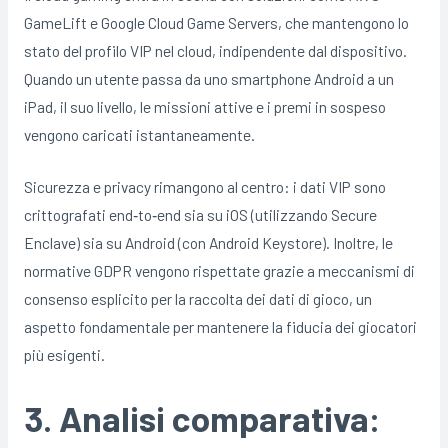
GameLift e Google Cloud Game Servers, che mantengono lo
stato del profilo VIP nel cloud, indipendente dal dispositivo.
Quando un utente passa da uno smartphone Android a un
iPad, il suo livello, le missioni attive e i premi in sospeso
vengono caricati istantaneamente.
Sicurezza e privacy rimangono al centro: i dati VIP sono
crittografati end‑to‑end sia su iOS (utilizzando Secure
Enclave) sia su Android (con Android Keystore). Inoltre, le
normative GDPR vengono rispettate grazie a meccanismi di
consenso esplicito per la raccolta dei dati di gioco, un
aspetto fondamentale per mantenere la fiducia dei giocatori
più esigenti.
3. Analisi comparativa: