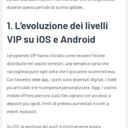
durante questo periodo di sconto globale.
1. L’evoluzione dei livelli
VIP su iOS e Android
I programmi VIP hanno iniziato come tessere fisiche
distribuite nei casinò terrestri, una semplice carta che
raccoglieva punti ogni volta che il giocatore scommetteva.
Con l’avvento delle app, i punti sono diventati digitali, i livelli
più articolati e le ricompense personalizzate. Oggi, i casinò
mobile offrono percorsi a più tier, ognuno con accesso a
depositi più rapidi, limiti di prelievo aumentati e inviti a
eventi esclusivi.
Su iOS, la gestione dei punti è strettamente legata