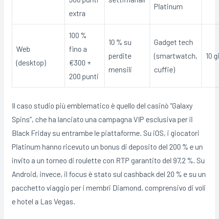
Platinum
extra
100 %
10 % su
Gadget tech
Web
fino a
perdite
(smartwatch,
10 g
(desktop)
€300 +
mensili
cuffie)
200 punti
Il caso studio più emblematico è quello del casinò “Galaxy
Spins”, che ha lanciato una campagna VIP esclusiva per il
Black Friday su entrambe le piattaforme. Su iOS, i giocatori
Platinum hanno ricevuto un bonus di deposito del 200 % e un
invito a un torneo di roulette con RTP garantito del 97,2 %. Su
Android, invece, il focus è stato sul cashback del 20 % e su un
pacchetto viaggio per i membri Diamond, comprensivo di voli
e hotel a Las Vegas.