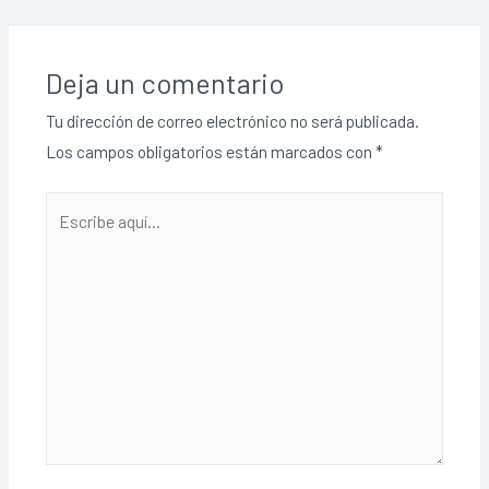
Deja un comentario
Tu dirección de correo electrónico no será publicada.
Los campos obligatorios están marcados con
*