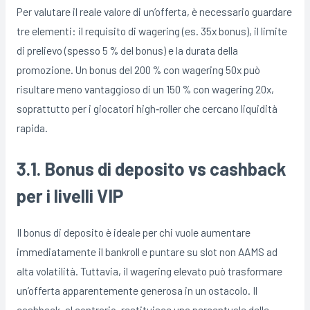
Per valutare il reale valore di un’offerta, è necessario guardare
tre elementi: il requisito di wagering (es. 35x bonus), il limite
di prelievo (spesso 5 % del bonus) e la durata della
promozione. Un bonus del 200 % con wagering 50x può
risultare meno vantaggioso di un 150 % con wagering 20x,
soprattutto per i giocatori high‑roller che cercano liquidità
rapida.
3.1. Bonus di deposito vs cashback
per i livelli VIP
Il bonus di deposito è ideale per chi vuole aumentare
immediatamente il bankroll e puntare su slot non AAMS ad
alta volatilità. Tuttavia, il wagering elevato può trasformare
un’offerta apparentemente generosa in un ostacolo. Il
cashback, al contrario, restituisce una percentuale delle