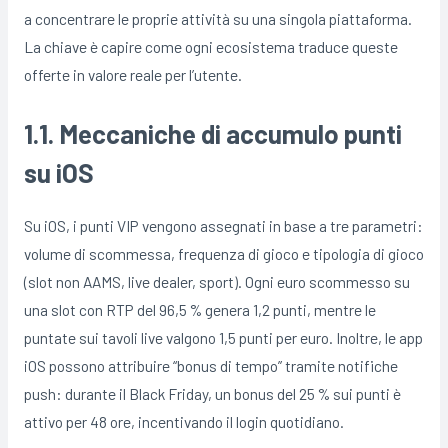
a concentrare le proprie attività su una singola piattaforma.
La chiave è capire come ogni ecosistema traduce queste
offerte in valore reale per l’utente.
1.1. Meccaniche di accumulo punti
su iOS
Su iOS, i punti VIP vengono assegnati in base a tre parametri:
volume di scommessa, frequenza di gioco e tipologia di gioco
(slot non AAMS, live dealer, sport). Ogni euro scommesso su
una slot con RTP del 96,5 % genera 1,2 punti, mentre le
puntate sui tavoli live valgono 1,5 punti per euro. Inoltre, le app
iOS possono attribuire “bonus di tempo” tramite notifiche
push: durante il Black Friday, un bonus del 25 % sui punti è
attivo per 48 ore, incentivando il login quotidiano.