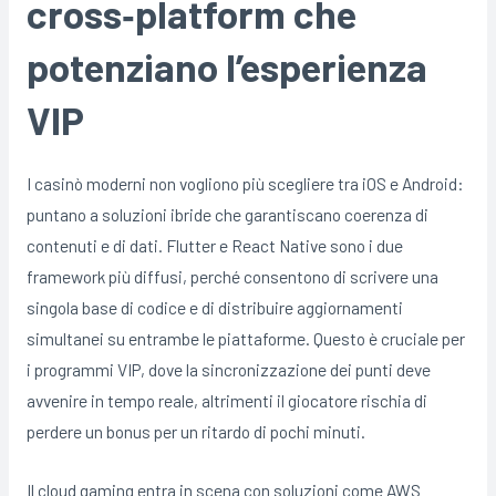
cross‑platform che
potenziano l’esperienza
VIP
I casinò moderni non vogliono più scegliere tra iOS e Android:
puntano a soluzioni ibride che garantiscano coerenza di
contenuti e di dati. Flutter e React Native sono i due
framework più diffusi, perché consentono di scrivere una
singola base di codice e di distribuire aggiornamenti
simultanei su entrambe le piattaforme. Questo è cruciale per
i programmi VIP, dove la sincronizzazione dei punti deve
avvenire in tempo reale, altrimenti il giocatore rischia di
perdere un bonus per un ritardo di pochi minuti.
Il cloud gaming entra in scena con soluzioni come AWS