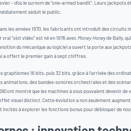
levier – d’où le surnom de “one‑armed bandit”. Leurs jackpots é
mmédiatement séduit le public.
ans les années 1970, les fabricants ont introduit des circuit
vrai “slot vidéo” est né en 1976 avec
Money Honey
de Bally, qui
ansition du mécanique au logiciel a ouvert la porte aux jackpot
i a offert le premier gain à sept chiffres.
s graphismes 16 bits, puis 32 bits, grâce à l’arrivée des ordin
es animations, des bandes‑sonores orchestrales et des scénar
08) ont montré que les machines à sous pouvaient devenir de vé
ffet visuel distinct. Cette évolution a non seulement augment
ant incités à explorer les fonctions bonus pour débloquer de no
ernes : innovation techn