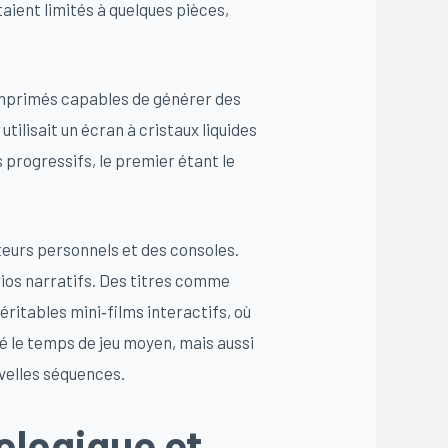
taient limités à quelques pièces,
s imprimés capables de générer des
 utilisait un écran à cristaux liquides
s progressifs, le premier étant le
ateurs personnels et des consoles.
ios narratifs. Des titres comme
ritables mini‑films interactifs, où
é le temps de jeu moyen, mais aussi
uvelles séquences.
ologique et