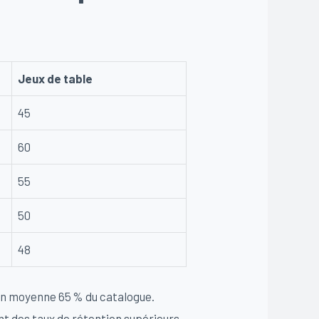
Jeux de table
45
60
55
50
48
 en moyenne 65 % du catalogue.
ent des taux de rétention supérieurs