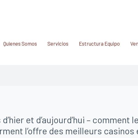
Quienes Somos
Servicios
Estructura Equipo
Ven
d’hier et d’aujourd’hui – comment l
rment l’offre des meilleurs casinos 