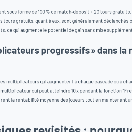
t sous forme de 100 % de match‑deposit + 20 tours gratuits, i
es tours gratuits, quant à eux, sont généralement déclenchés 
nts, ce qui augmente le potentiel de gain sans mise supplément
plicateurs progressifs » dans la 
es multiplicateurs qui augmentent à chaque cascade ou à chaq
ultiplicateur qui peut atteindre 10 x pendant la fonction “Fre
rent la rentabilité moyenne des joueurs tout en maintenant une
siques revisités : pourquo