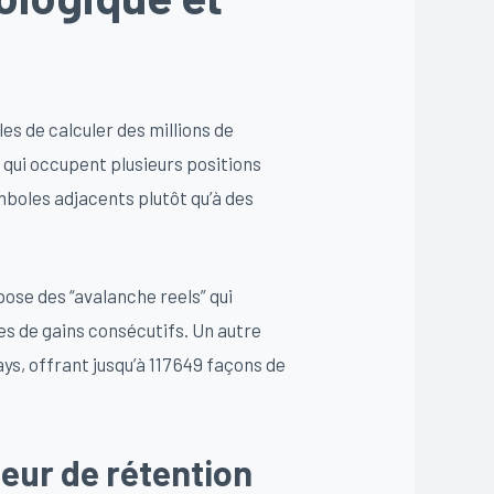
s de calculer des millions de
qui occupent plusieurs positions
ymboles adjacents plutôt qu’à des
pose des “avalanche reels” qui
s de gains consécutifs. Un autre
s, offrant jusqu’à 117 649 façons de
teur de rétention