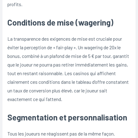
profits.
Conditions de mise (wagering)
La transparence des exigences de mise est cruciale pour
éviter la perception de « fair‑play ». Un wagering de 20x le
bonus, combiné à un plafond de mise de 5 € par tour, garantit
que le joueur ne pourra pas retirer immédiatement les gains,
tout en restant raisonnable. Les casinos qui affichent
clairement ces conditions dans le tableau d’offre constatent
un taux de conversion plus élevé, car le joueur sait
exactement ce qui l’attend.
Segmentation et personnalisation
Tous les joueurs ne réagissent pas de la même façon.