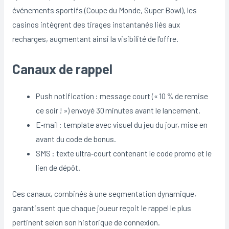
événements sportifs (Coupe du Monde, Super Bowl), les
casinos intègrent des tirages instantanés liés aux
recharges, augmentant ainsi la visibilité de l’offre.
Canaux de rappel
Push notification : message court (« 10 % de remise
ce soir ! ») envoyé 30 minutes avant le lancement.
E‑mail : template avec visuel du jeu du jour, mise en
avant du code de bonus.
SMS : texte ultra‑court contenant le code promo et le
lien de dépôt.
Ces canaux, combinés à une segmentation dynamique,
garantissent que chaque joueur reçoit le rappel le plus
pertinent selon son historique de connexion.