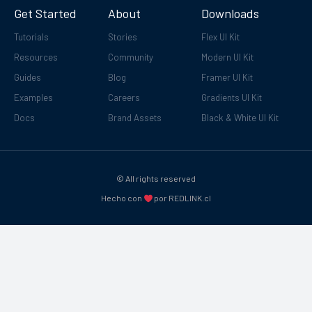
Get Started
About
Downloads
Tutorials
Stories
Flex UI Kit
Resources
Community
Modern UI Kit
Guides
Blog
Framer UI Kit
Examples
Careers
Gradients UI Kit
Docs
Brand Assets
Black & White UI Kit
© All rights reserved
Hecho con
por REDLINK.cl