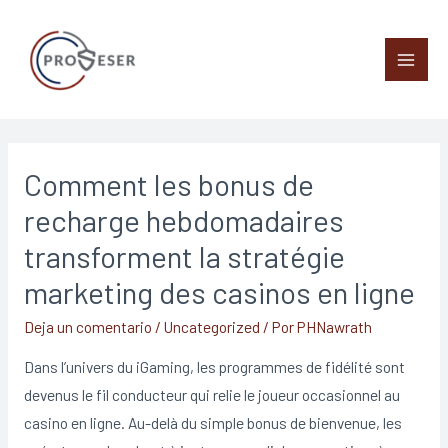
Comment les bonus de
recharge hebdomadaires
transforment la stratégie
marketing des casinos en ligne
Deja un comentario
/
Uncategorized
/ Por
PHNawrath
Dans l’univers du iGaming, les programmes de fidélité sont
devenus le fil conducteur qui relie le joueur occasionnel au
casino en ligne. Au-delà du simple bonus de bienvenue, les