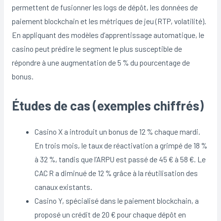
permettent de fusionner les logs de dépôt, les données de
paiement blockchain et les métriques de jeu (RTP, volatilité).
En appliquant des modèles d’apprentissage automatique, le
casino peut prédire le segment le plus susceptible de
répondre à une augmentation de 5 % du pourcentage de
bonus.
Études de cas (exemples chiffrés)
Casino X a introduit un bonus de 12 % chaque mardi.
En trois mois, le taux de réactivation a grimpé de 18 %
à 32 %, tandis que l’ARPU est passé de 45 € à 58 €. Le
CAC R a diminué de 12 % grâce à la réutilisation des
canaux existants.
Casino Y, spécialisé dans le paiement blockchain, a
proposé un crédit de 20 € pour chaque dépôt en