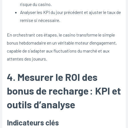
risque du casino.
Analyser les KPI du jour précédent et ajuster le taux de
remise si nécessaire.
En orchestrant ces étapes, le casino transforme le simple
bonus hebdomadaire en un véritable moteur d’engagement,
capable de s’adapter aux fluctuations du marché et aux
attentes des joueurs.
4. Mesurer le ROI des
bonus de recharge : KPI et
outils d’analyse
Indicateurs clés