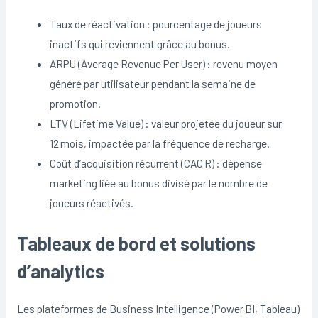
Taux de réactivation : pourcentage de joueurs
inactifs qui reviennent grâce au bonus.
ARPU (Average Revenue Per User) : revenu moyen
généré par utilisateur pendant la semaine de
promotion.
LTV (Lifetime Value) : valeur projetée du joueur sur
12 mois, impactée par la fréquence de recharge.
Coût d’acquisition récurrent (CAC R) : dépense
marketing liée au bonus divisé par le nombre de
joueurs réactivés.
Tableaux de bord et solutions
d’analytics
Les plateformes de Business Intelligence (Power BI, Tableau)