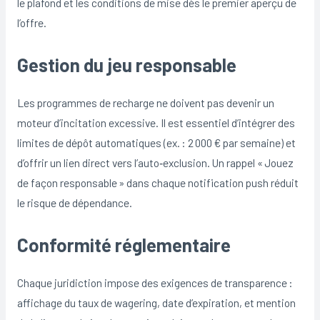
le plafond et les conditions de mise dès le premier aperçu de
l’offre.
Gestion du jeu responsable
Les programmes de recharge ne doivent pas devenir un
moteur d’incitation excessive. Il est essentiel d’intégrer des
limites de dépôt automatiques (ex. : 2 000 € par semaine) et
d’offrir un lien direct vers l’auto‑exclusion. Un rappel « Jouez
de façon responsable » dans chaque notification push réduit
le risque de dépendance.
Conformité réglementaire
Chaque juridiction impose des exigences de transparence :
affichage du taux de wagering, date d’expiration, et mention