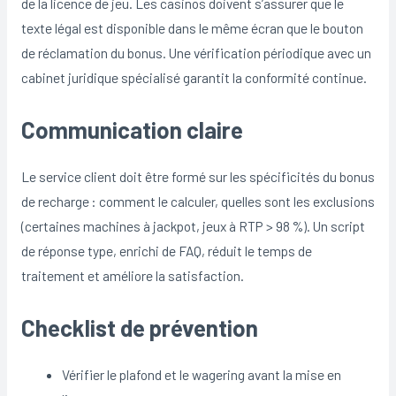
de la licence de jeu. Les casinos doivent s’assurer que le
texte légal est disponible dans le même écran que le bouton
de réclamation du bonus. Une vérification périodique avec un
cabinet juridique spécialisé garantit la conformité continue.
Communication claire
Le service client doit être formé sur les spécificités du bonus
de recharge : comment le calculer, quelles sont les exclusions
(certaines machines à jackpot, jeux à RTP > 98 %). Un script
de réponse type, enrichi de FAQ, réduit le temps de
traitement et améliore la satisfaction.
Checklist de prévention
Vérifier le plafond et le wagering avant la mise en