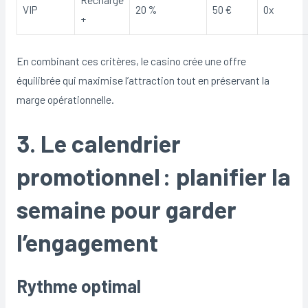
VIP
20 %
50 €
0x
+
En combinant ces critères, le casino crée une offre
équilibrée qui maximise l’attraction tout en préservant la
marge opérationnelle.
3. Le calendrier
promotionnel : planifier la
semaine pour garder
l’engagement
Rythme optimal