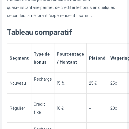
quasi‑instantané permet de créditer le bonus en quelques
secondes, améliorant l’expérience utilisateur.
Tableau comparatif
Type de
Pourcentage
Segment
Plafond
Wagerin
bonus
/ Montant
Recharge
Nouveau
15 %
25 €
25x
+
Crédit
Régulier
10 €
–
20x
fixe
Recharge