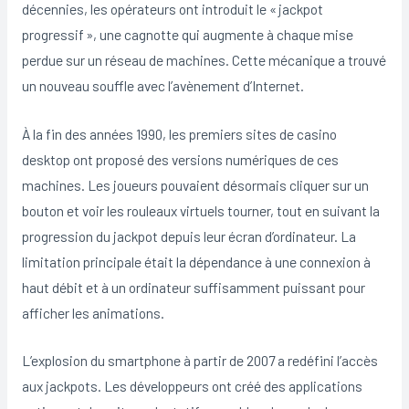
décennies, les opérateurs ont introduit le « jackpot
progressif », une cagnotte qui augmente à chaque mise
perdue sur un réseau de machines. Cette mécanique a trouvé
un nouveau souffle avec l’avènement d’Internet.
À la fin des années 1990, les premiers sites de casino
desktop ont proposé des versions numériques de ces
machines. Les joueurs pouvaient désormais cliquer sur un
bouton et voir les rouleaux virtuels tourner, tout en suivant la
progression du jackpot depuis leur écran d’ordinateur. La
limitation principale était la dépendance à une connexion à
haut débit et à un ordinateur suffisamment puissant pour
afficher les animations.
L’explosion du smartphone à partir de 2007 a redéfini l’accès
aux jackpots. Les développeurs ont créé des applications