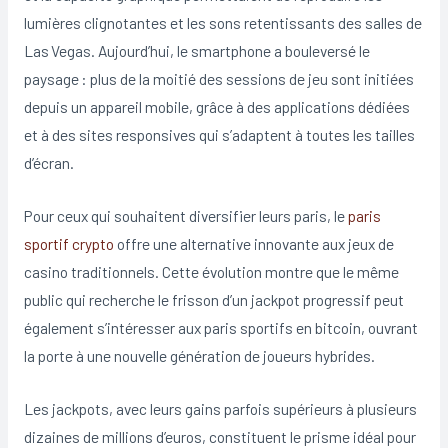
lumières clignotantes et les sons retentissants des salles de
Las Vegas. Aujourd’hui, le smartphone a bouleversé le
paysage : plus de la moitié des sessions de jeu sont initiées
depuis un appareil mobile, grâce à des applications dédiées
et à des sites responsives qui s’adaptent à toutes les tailles
d’écran.
Pour ceux qui souhaitent diversifier leurs paris, le
paris
sportif crypto
offre une alternative innovante aux jeux de
casino traditionnels. Cette évolution montre que le même
public qui recherche le frisson d’un jackpot progressif peut
également s’intéresser aux paris sportifs en bitcoin, ouvrant
la porte à une nouvelle génération de joueurs hybrides.
Les jackpots, avec leurs gains parfois supérieurs à plusieurs
dizaines de millions d’euros, constituent le prisme idéal pour