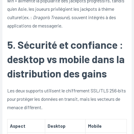
win » alimente la popularité des jackpots progressifs, tandis
qu’en Asie, les joueurs privilégient les jackpots à thème
culturel (ex. :
Dragon’s Treasure
), souvent intégrés à des
applications de messagerie.
5. Sécurité et confiance :
desktop vs mobile dans la
distribution des gains
Les deux supports utilisent le chiffrement SSL/TLS 256‑bits
pour protéger les données en transit, mais les vecteurs de
menace diffèrent.
Aspect
Desktop
Mobile