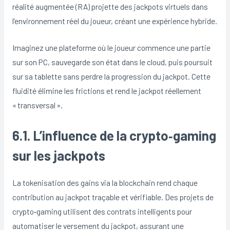
réalité augmentée (RA) projette des jackpots virtuels dans
l’environnement réel du joueur, créant une expérience hybride.
Imaginez une plateforme où le joueur commence une partie
sur son PC, sauvegarde son état dans le cloud, puis poursuit
sur sa tablette sans perdre la progression du jackpot. Cette
fluidité élimine les frictions et rend le jackpot réellement
« transversal ».
6.1. L’influence de la crypto‑gaming
sur les jackpots
La tokenisation des gains via la blockchain rend chaque
contribution au jackpot traçable et vérifiable. Des projets de
crypto‑gaming utilisent des contrats intelligents pour
automatiser le versement du jackpot, assurant une