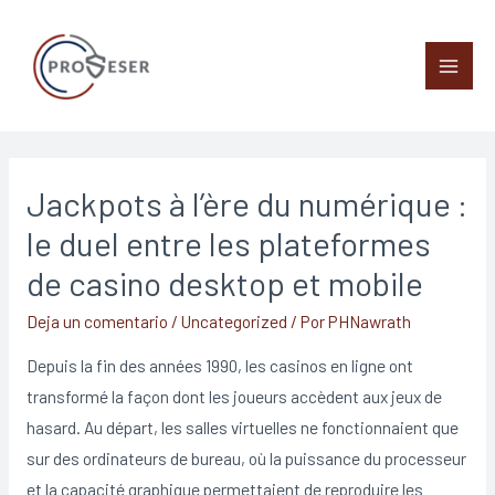
Jackpots à l’ère du numérique :
le duel entre les plateformes
de casino desktop et mobile
Deja un comentario
/
Uncategorized
/ Por
PHNawrath
Depuis la fin des années 1990, les casinos en ligne ont
transformé la façon dont les joueurs accèdent aux jeux de
hasard. Au départ, les salles virtuelles ne fonctionnaient que
sur des ordinateurs de bureau, où la puissance du processeur
et la capacité graphique permettaient de reproduire les