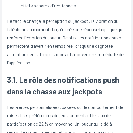
effets sonores directionnels.
Le tactile change la perception du jackpot : la vibration du
téléphone au moment du gain crée une réponse haptique qui
renforce l’émotion du joueur. De plus, les notifications push
permettent d’avertir en temps réel lorsqu’une cagnotte
atteint un seuil attractif, incitant à l’ouverture immédiate de
l’application.
3.1. Le rôle des notifications push
dans la chasse aux jackpots
Les alertes personnalisées, basées sur le comportement de
mise et les préférences de jeu, augmentent le taux de
participation de 22 % en moyenne. Un joueur qui a déjà
remporté un petit gain reçoit une notification lorsqu’un