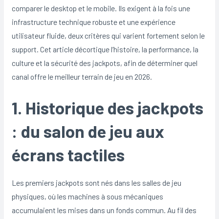
comparer le desktop et le mobile. Ils exigent à la fois une
infrastructure technique robuste et une expérience
utilisateur fluide, deux critères qui varient fortement selon le
support. Cet article décortique l’histoire, la performance, la
culture et la sécurité des jackpots, afin de déterminer quel
canal offre le meilleur terrain de jeu en 2026.
1. Historique des jackpots
: du salon de jeu aux
écrans tactiles
Les premiers jackpots sont nés dans les salles de jeu
physiques, où les machines à sous mécaniques
accumulaient les mises dans un fonds commun. Au fil des