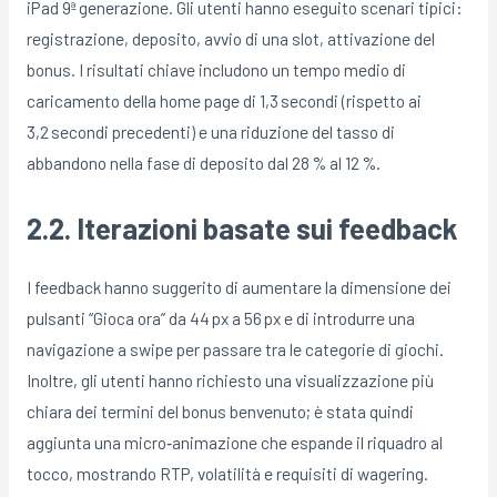
iPad 9ª generazione. Gli utenti hanno eseguito scenari tipici:
registrazione, deposito, avvio di una slot, attivazione del
bonus. I risultati chiave includono un tempo medio di
caricamento della home page di 1,3 secondi (rispetto ai
3,2 secondi precedenti) e una riduzione del tasso di
abbandono nella fase di deposito dal 28 % al 12 %.
2.2. Iterazioni basate sui feedback
I feedback hanno suggerito di aumentare la dimensione dei
pulsanti “Gioca ora” da 44 px a 56 px e di introdurre una
navigazione a swipe per passare tra le categorie di giochi.
Inoltre, gli utenti hanno richiesto una visualizzazione più
chiara dei termini del bonus benvenuto; è stata quindi
aggiunta una micro‑animazione che espande il riquadro al
tocco, mostrando RTP, volatilità e requisiti di wagering.