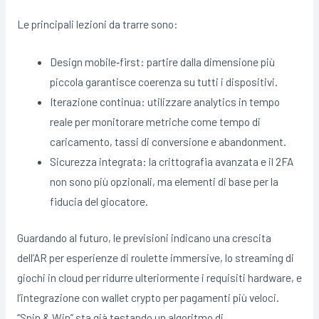
Le principali lezioni da trarre sono:
Design mobile‑first: partire dalla dimensione più
piccola garantisce coerenza su tutti i dispositivi.
Iterazione continua: utilizzare analytics in tempo
reale per monitorare metriche come tempo di
caricamento, tassi di conversione e abandonment.
Sicurezza integrata: la crittografia avanzata e il 2FA
non sono più opzionali, ma elementi di base per la
fiducia del giocatore.
Guardando al futuro, le previsioni indicano una crescita
dell’AR per esperienze di roulette immersive, lo streaming di
giochi in cloud per ridurre ulteriormente i requisiti hardware, e
l’integrazione con wallet crypto per pagamenti più veloci.
“Spin & Win” sta già testando un algoritmo di