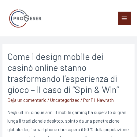
Come i design mobile dei
casinò online stanno
trasformando l’esperienza di
gioco – il caso di “Spin & Win”
Deja un comentario
/
Uncategorized
/ Por
PHNawrath
Negli ultimi cinque anni il mobile gaming ha superato di gran
lunga il tradizionale desktop, spinto da una penetrazione
globale degli smartphone che supera il 80 % della popolazione