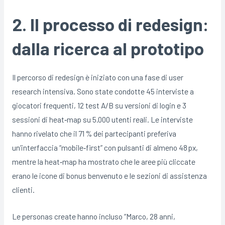
2. Il processo di redesign:
dalla ricerca al prototipo
Il percorso di redesign è iniziato con una fase di user
research intensiva. Sono state condotte 45 interviste a
giocatori frequenti, 12 test A/B su versioni di login e 3
sessioni di heat‑map su 5.000 utenti reali. Le interviste
hanno rivelato che il 71 % dei partecipanti preferiva
un’interfaccia “mobile‑first” con pulsanti di almeno 48 px,
mentre la heat‑map ha mostrato che le aree più cliccate
erano le icone di bonus benvenuto e le sezioni di assistenza
clienti.
Le personas create hanno incluso “Marco, 28 anni,