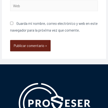
Guarda mi nombre, correo electrónico y web en este
navegador para la próxima vez que comente.