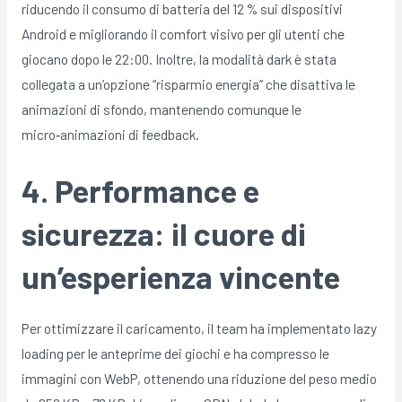
riducendo il consumo di batteria del 12 % sui dispositivi
Android e migliorando il comfort visivo per gli utenti che
giocano dopo le 22:00. Inoltre, la modalità dark è stata
collegata a un’opzione “risparmio energia” che disattiva le
animazioni di sfondo, mantenendo comunque le
micro‑animazioni di feedback.
4. Performance e
sicurezza: il cuore di
un’esperienza vincente
Per ottimizzare il caricamento, il team ha implementato lazy
loading per le anteprime dei giochi e ha compresso le
immagini con WebP, ottenendo una riduzione del peso medio