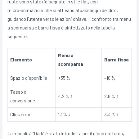
ruote sono state ridisegnate in stile flat, con
micro‑animazioni che si attivano al passaggio del dito,
guidando l’utente verso le azioni chiave. Il confronto tra menu
a scomparsa e barra fissa è sintetizzato nella tabella
seguente.
Menu a
Elemento
Barra fissa
scomparsa
Spazio disponibile
+35 %
–10 %
Tasso di
4,2 % ↑
2,8 % ↑
conversione
Click errori
1,1 % ↓
3,4 % ↑
La modalità “Dark” è stata introdotta per il gioco notturno,