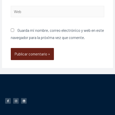
Guarda mi nombre, correo electrónico y web en este
navegador para la próxima vez que comente.