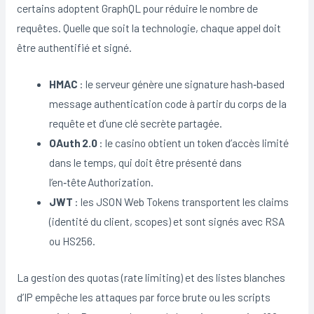
certains adoptent GraphQL pour réduire le nombre de
requêtes. Quelle que soit la technologie, chaque appel doit
être authentifié et signé.
HMAC
: le serveur génère une signature hash‑based
message authentication code à partir du corps de la
requête et d’une clé secrète partagée.
OAuth 2.0
: le casino obtient un token d’accès limité
dans le temps, qui doit être présenté dans
l’en‑tête Authorization.
JWT
: les JSON Web Tokens transportent les claims
(identité du client, scopes) et sont signés avec RSA
ou HS256.
La gestion des quotas (rate limiting) et des listes blanches
d’IP empêche les attaques par force brute ou les scripts