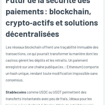
paiements : blockchain,
crypto‑actifs et solutions
décentralisées
Les réseaux blockchain offrent une traçabilité immuable des
transactions, ce qui pourrait transformer la manière dont les
casinos gèrent les dépôts et les retraits. Un paiement
enregistré sur une chaîne publique (ex. : Ethereum) comporte
un hash unique, rendant toute modification impossible sans
consensus.
Stablecoins
comme USDC ou USDT permettent des
transferts instantanés avec peu de frais, idéaux pour les