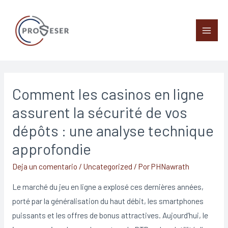
Comment les casinos en ligne
assurent la sécurité de vos
dépôts : une analyse technique
approfondie
Deja un comentario
/
Uncategorized
/ Por
PHNawrath
Le marché du jeu en ligne a explosé ces dernières années,
porté par la généralisation du haut débit, les smartphones
puissants et les offres de bonus attractives. Aujourd’hui, le