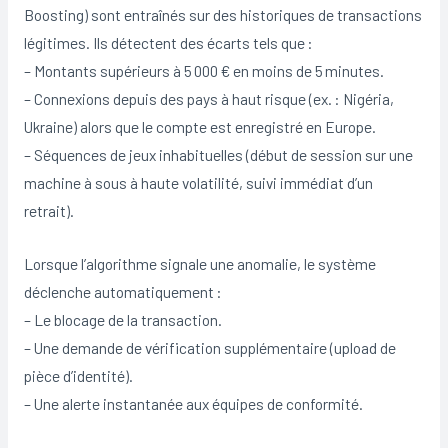
Boosting) sont entraînés sur des historiques de transactions
légitimes. Ils détectent des écarts tels que :
– Montants supérieurs à 5 000 € en moins de 5 minutes.
– Connexions depuis des pays à haut risque (ex. : Nigéria,
Ukraine) alors que le compte est enregistré en Europe.
– Séquences de jeux inhabituelles (début de session sur une
machine à sous à haute volatilité, suivi immédiat d’un
retrait).
Lorsque l’algorithme signale une anomalie, le système
déclenche automatiquement :
– Le blocage de la transaction.
– Une demande de vérification supplémentaire (upload de
pièce d’identité).
– Une alerte instantanée aux équipes de conformité.