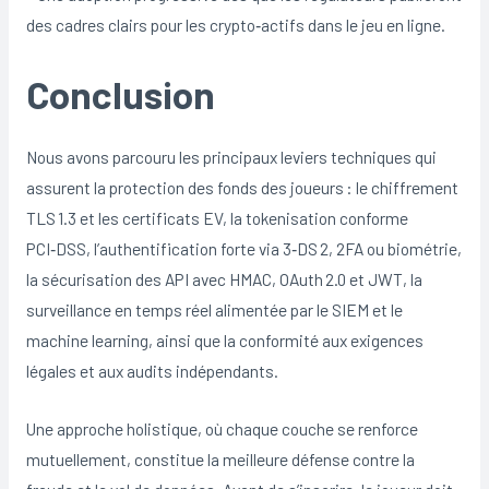
des cadres clairs pour les crypto‑actifs dans le jeu en ligne.
Conclusion
Nous avons parcouru les principaux leviers techniques qui
assurent la protection des fonds des joueurs : le chiffrement
TLS 1.3 et les certificats EV, la tokenisation conforme
PCI‑DSS, l’authentification forte via 3‑DS 2, 2FA ou biométrie,
la sécurisation des API avec HMAC, OAuth 2.0 et JWT, la
surveillance en temps réel alimentée par le SIEM et le
machine learning, ainsi que la conformité aux exigences
légales et aux audits indépendants.
Une approche holistique, où chaque couche se renforce
mutuellement, constitue la meilleure défense contre la