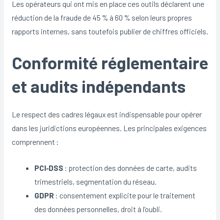
Les opérateurs qui ont mis en place ces outils déclarent une
réduction de la fraude de 45 % à 60 % selon leurs propres
rapports internes, sans toutefois publier de chiffres officiels.
Conformité réglementaire
et audits indépendants
Le respect des cadres légaux est indispensable pour opérer
dans les juridictions européennes. Les principales exigences
comprennent :
PCI‑DSS
: protection des données de carte, audits
trimestriels, segmentation du réseau.
GDPR
: consentement explicite pour le traitement
des données personnelles, droit à l’oubli.