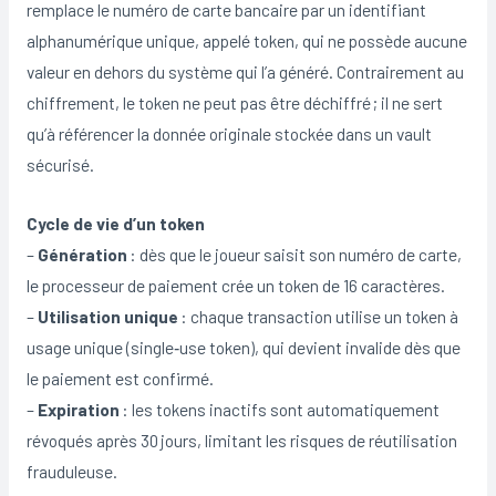
remplace le numéro de carte bancaire par un identifiant
alphanumérique unique, appelé token, qui ne possède aucune
valeur en dehors du système qui l’a généré. Contrairement au
chiffrement, le token ne peut pas être déchiffré ; il ne sert
qu’à référencer la donnée originale stockée dans un vault
sécurisé.
Cycle de vie d’un token
–
Génération
: dès que le joueur saisit son numéro de carte,
le processeur de paiement crée un token de 16 caractères.
–
Utilisation unique
: chaque transaction utilise un token à
usage unique (single‑use token), qui devient invalide dès que
le paiement est confirmé.
–
Expiration
: les tokens inactifs sont automatiquement
révoqués après 30 jours, limitant les risques de réutilisation
frauduleuse.