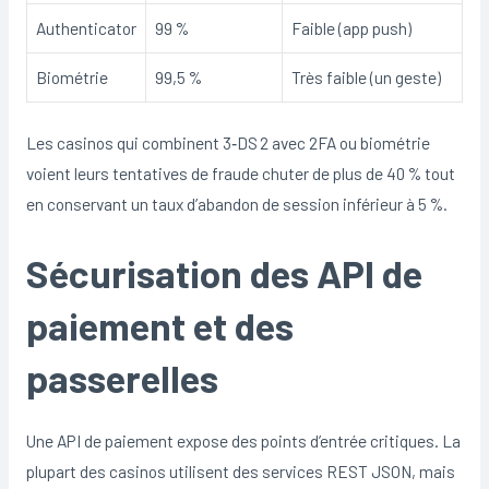
Authenticator
99 %
Faible (app push)
Biométrie
99,5 %
Très faible (un geste)
Les casinos qui combinent 3‑DS 2 avec 2FA ou biométrie
voient leurs tentatives de fraude chuter de plus de 40 % tout
en conservant un taux d’abandon de session inférieur à 5 %.
Sécurisation des API de
paiement et des
passerelles
Une API de paiement expose des points d’entrée critiques. La
plupart des casinos utilisent des services REST JSON, mais