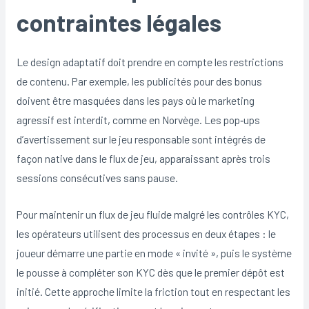
contraintes légales
Le design adaptatif doit prendre en compte les restrictions
de contenu. Par exemple, les publicités pour des bonus
doivent être masquées dans les pays où le marketing
agressif est interdit, comme en Norvège. Les pop‑ups
d’avertissement sur le jeu responsable sont intégrés de
façon native dans le flux de jeu, apparaissant après trois
sessions consécutives sans pause.
Pour maintenir un flux de jeu fluide malgré les contrôles KYC,
les opérateurs utilisent des processus en deux étapes : le
joueur démarre une partie en mode « invité », puis le système
le pousse à compléter son KYC dès que le premier dépôt est
initié. Cette approche limite la friction tout en respectant les