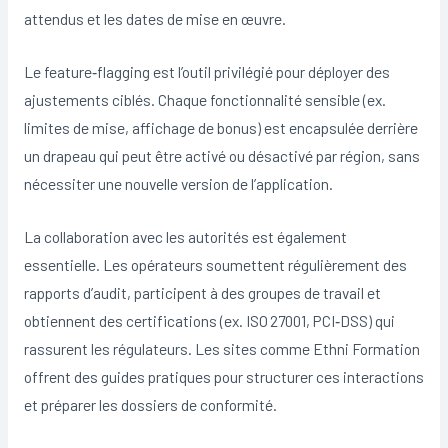
attendus et les dates de mise en œuvre.
Le feature‑flagging est l’outil privilégié pour déployer des
ajustements ciblés. Chaque fonctionnalité sensible (ex.
limites de mise, affichage de bonus) est encapsulée derrière
un drapeau qui peut être activé ou désactivé par région, sans
nécessiter une nouvelle version de l’application.
La collaboration avec les autorités est également
essentielle. Les opérateurs soumettent régulièrement des
rapports d’audit, participent à des groupes de travail et
obtiennent des certifications (ex. ISO 27001, PCI‑DSS) qui
rassurent les régulateurs. Les sites comme Ethni Formation
offrent des guides pratiques pour structurer ces interactions
et préparer les dossiers de conformité.