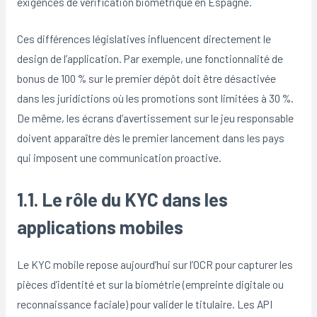
exigences de vérification biométrique en Espagne.
Ces différences législatives influencent directement le
design de l’application. Par exemple, une fonctionnalité de
bonus de 100 % sur le premier dépôt doit être désactivée
dans les juridictions où les promotions sont limitées à 30 %.
De même, les écrans d’avertissement sur le jeu responsable
doivent apparaître dès le premier lancement dans les pays
qui imposent une communication proactive.
1.1. Le rôle du KYC dans les
applications mobiles
Le KYC mobile repose aujourd’hui sur l’OCR pour capturer les
pièces d’identité et sur la biométrie (empreinte digitale ou
reconnaissance faciale) pour valider le titulaire. Les API