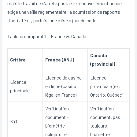
mais le travail ne s’arrête pas là : le renouvellement annuel
exige une veille réglementaire, la soumission de rapports
d’activité et, parfois, une mise à jour du code.
Tableau comparatif – France vs Canada
Canada
Critère
France (ANJ)
(provincial)
Licence de casino
Licence
Licence
en ligne (casino
provinciale (ex.
principale
légal en France)
Ontario, Québec)
Vérification
Vérification
document +
document, pas
KYC
biométrie
toujours
obligatoire
biométrie