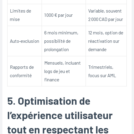
Limites de
Variable, souvent
1 000 € par jour
mise
2 000 CAD par jour
6 mois minimum,
12 mois, option de
Auto‑exclusion
possibilité de
réactivation sur
prolongation
demande
Mensuels, incluant
Rapports de
Trimestriels,
logs de jeu et
conformité
focus sur AML
finance
5. Optimisation de
l’expérience utilisateur
tout en respectant les