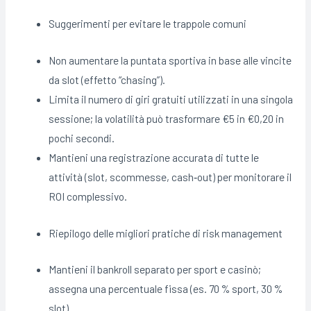
Suggerimenti per evitare le trappole comuni
Non aumentare la puntata sportiva in base alle vincite
da slot (effetto “chasing”).
Limita il numero di giri gratuiti utilizzati in una singola
sessione; la volatilità può trasformare €5 in €0,20 in
pochi secondi.
Mantieni una registrazione accurata di tutte le
attività (slot, scommesse, cash‑out) per monitorare il
ROI complessivo.
Riepilogo delle migliori pratiche di risk management
Mantieni il bankroll separato per sport e casinò;
assegna una percentuale fissa (es. 70 % sport, 30 %
slot).