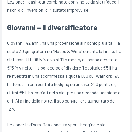
Lezione: il cash‑out combinato con vincite da slot riduce il
rischio di inversioni di risultato improvvise.
Giovanni – il diversificatore
Giovanni, 42 anni, ha una propensione al rischio più alta. Ha
usato 30 giri gratuiti su “Hoops & Wins” durante la finale. Le
slot, con RTP 96,5 % e volatilità media, gli hanno generato
€15 in vincite. Ha poi deciso di dividere il capitale: €5 li ha
reinvestiti in una scommessa a quota 1,60 sui Warriors, €5 li
ha tenuti in una puntata hedging su un over‑220 punti, e gli
ultimi €5 li ha lasciati nella slot per una seconda sessione di
giri. Alla fine della notte, il suo bankroll era aumentato del
12 %.
Lezione: la diversificazione tra sport, hedging e slot