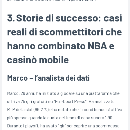
3. Storie di successo: casi
reali di scommettitori che
hanno combinato NBA e
casinò mobile
Marco – l’analista dei dati
Marco, 28 anni, ha iniziato a giocare su una piattaforma che
offriva 25 giri gratuiti su “Full‑Court Press”. Ha analizzato il
RTP della slot (96,2 %) e ha notato che il round bonus si attiva
più spesso quando la quota del team di casa supera 1,90.
Durante i playoff, ha usato i giri per coprire una scommessa