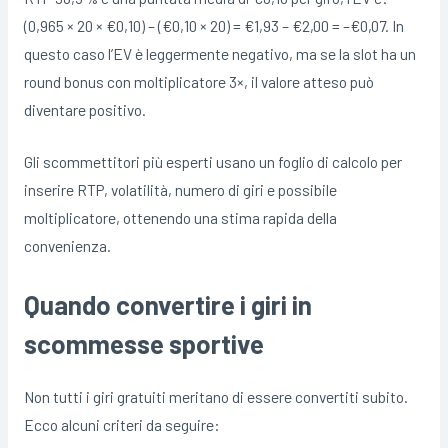
(0,965 × 20 × €0,10) – (€0,10 × 20) = €1,93 – €2,00 = –€0,07. In
questo caso l’EV è leggermente negativo, ma se la slot ha un
round bonus con moltiplicatore 3×, il valore atteso può
diventare positivo.
Gli scommettitori più esperti usano un foglio di calcolo per
inserire RTP, volatilità, numero di giri e possibile
moltiplicatore, ottenendo una stima rapida della
convenienza.
Quando convertire i giri in
scommesse sportive
Non tutti i giri gratuiti meritano di essere convertiti subito.
Ecco alcuni criteri da seguire: