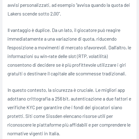
avvisi personalizzati, ad esempio “avvisa quando la quota dei
Lakers scende sotto 2,00”.
Il vantaggio è duplice. Da un lato, il giocatore può reagire
immediatamente a una variazione di quota, riducendo
l’esposizione a movimenti di mercato sfavorevoli. Dall’altro, le
informazioni su win‑rate delle slot (RTP, volatilità)
consentono di decidere se è più profittevole utilizzare i giri
gratuiti o destinare il capitale alle scommesse tradizionali.
In questo contesto, la sicurezza è cruciale. Le migliori app
adottano crittografia a 256 bit, autenticazione a due fattori e
verifiche KYC per garantire che i fondi dei giocatori siano
protetti. Siti come Sissden elencano risorse utili per
riconoscere le piattaforme più affidabili e per comprendere le
normative vigenti in Italia.