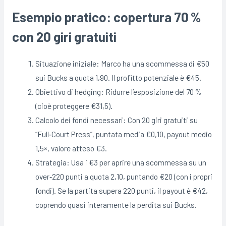
Esempio pratico: copertura 70 %
con 20 giri gratuiti
Situazione iniziale: Marco ha una scommessa di €50
sui Bucks a quota 1,90. Il profitto potenziale è €45.
Obiettivo di hedging: Ridurre l’esposizione del 70 %
(cioè proteggere €31,5).
Calcolo dei fondi necessari: Con 20 giri gratuiti su
“Full‑Court Press”, puntata media €0,10, payout medio
1,5×, valore atteso €3.
Strategia: Usa i €3 per aprire una scommessa su un
over‑220 punti a quota 2,10, puntando €20 (con i propri
fondi). Se la partita supera 220 punti, il payout è €42,
coprendo quasi interamente la perdita sui Bucks.