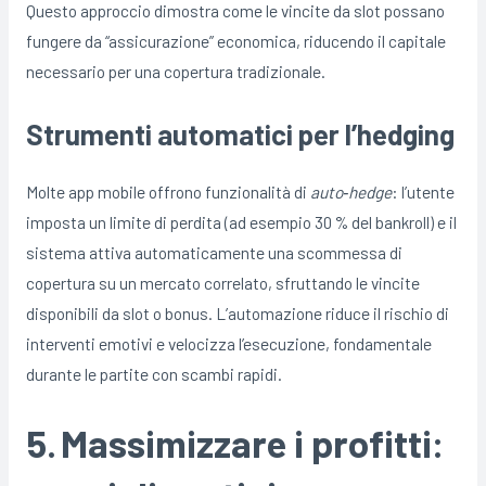
Questo approccio dimostra come le vincite da slot possano
fungere da “assicurazione” economica, riducendo il capitale
necessario per una copertura tradizionale.
Strumenti automatici per l’hedging
Molte app mobile offrono funzionalità di
auto‑hedge
: l’utente
imposta un limite di perdita (ad esempio 30 % del bankroll) e il
sistema attiva automaticamente una scommessa di
copertura su un mercato correlato, sfruttando le vincite
disponibili da slot o bonus. L’automazione riduce il rischio di
interventi emotivi e velocizza l’esecuzione, fondamentale
durante le partite con scambi rapidi.
5. Massimizzare i profitti: