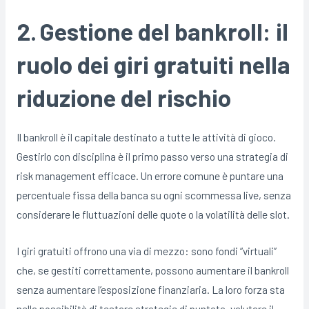
2. Gestione del bankroll: il
ruolo dei giri gratuiti nella
riduzione del rischio
Il bankroll è il capitale destinato a tutte le attività di gioco.
Gestirlo con disciplina è il primo passo verso una strategia di
risk management efficace. Un errore comune è puntare una
percentuale fissa della banca su ogni scommessa live, senza
considerare le fluttuazioni delle quote o la volatilità delle slot.
I giri gratuiti offrono una via di mezzo: sono fondi “virtuali”
che, se gestiti correttamente, possono aumentare il bankroll
senza aumentare l’esposizione finanziaria. La loro forza sta
nella possibilità di testare strategie di puntata, valutare il