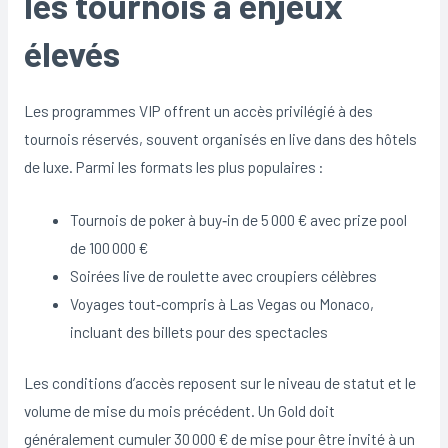
les tournois à enjeux
élevés
Les programmes VIP offrent un accès privilégié à des
tournois réservés, souvent organisés en live dans des hôtels
de luxe. Parmi les formats les plus populaires :
Tournois de poker à buy‑in de 5 000 € avec prize pool
de 100 000 €
Soirées live de roulette avec croupiers célèbres
Voyages tout‑compris à Las Vegas ou Monaco,
incluant des billets pour des spectacles
Les conditions d’accès reposent sur le niveau de statut et le
volume de mise du mois précédent. Un Gold doit
généralement cumuler 30 000 € de mise pour être invité à un