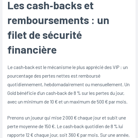
Les cash‑backs et
remboursements : un
filet de sécurité
financière
Le cash‑back est le mécanisme le plus apprécié des VIP : un
pourcentage des pertes nettes est remboursé
quotidiennement, hebdomadairement ou mensuellement. Un
Gold bénéficie d’un cash‑back de 8 % sur les pertes du jour,
avec un minimum de 10 € et un maximum de 500 € par mois.
Prenons un joueur qui mise 2 000 € chaque jour et subit une
perte moyenne de 150 €. Le cash‑back quotidien de 8 % lui
rapporte 12 € chaque jour, soit 360 € par mois. Sur une année,