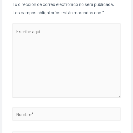
Tu dirección de correo electrónico no será publicada.
Los campos obligatorios están marcados con
*