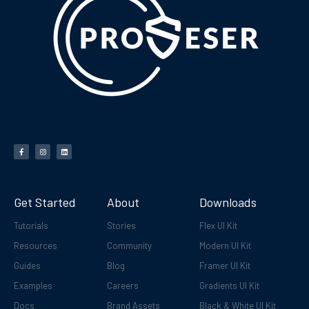
Get Started
About
Downloads
Tutorials
Stories
Flex UI Kit
Resources
Community
Modern UI Kit
Guides
Blog
Framer UI Kit
Examples
Careers
Gradients UI Kit
Docs
Brand Assets
Black & White UI Kit