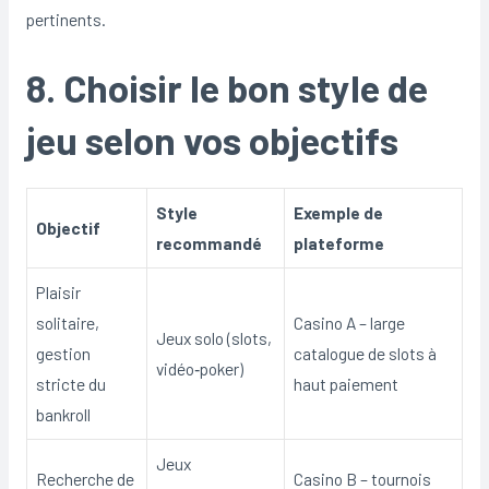
pertinents.
8. Choisir le bon style de
jeu selon vos objectifs
Style
Exemple de
Objectif
recommandé
plateforme
Plaisir
solitaire,
Casino A – large
Jeux solo (slots,
gestion
catalogue de slots à
vidéo‑poker)
stricte du
haut paiement
bankroll
Jeux
Recherche de
Casino B – tournois