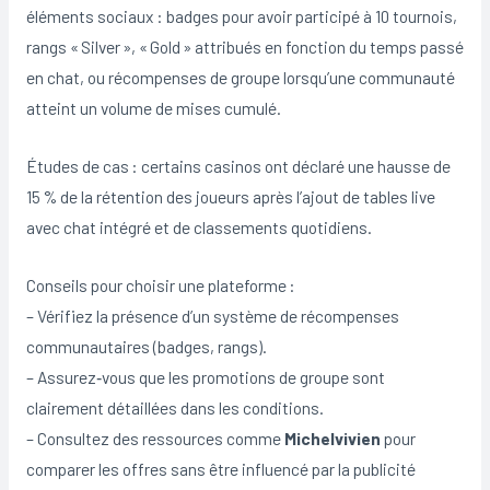
éléments sociaux : badges pour avoir participé à 10 tournois,
rangs « Silver », « Gold » attribués en fonction du temps passé
en chat, ou récompenses de groupe lorsqu’une communauté
atteint un volume de mises cumulé.
Études de cas : certains casinos ont déclaré une hausse de
15 % de la rétention des joueurs après l’ajout de tables live
avec chat intégré et de classements quotidiens.
Conseils pour choisir une plateforme :
– Vérifiez la présence d’un système de récompenses
communautaires (badges, rangs).
– Assurez‑vous que les promotions de groupe sont
clairement détaillées dans les conditions.
– Consultez des ressources comme
Michelvivien
pour
comparer les offres sans être influencé par la publicité