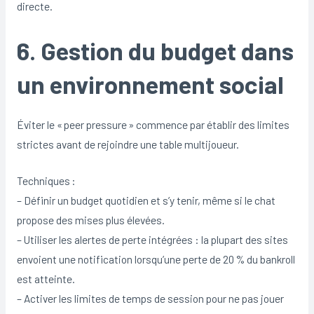
directe.
6. Gestion du budget dans
un environnement social
Éviter le « peer pressure » commence par établir des limites
strictes avant de rejoindre une table multijoueur.
Techniques :
– Définir un budget quotidien et s’y tenir, même si le chat
propose des mises plus élevées.
– Utiliser les alertes de perte intégrées : la plupart des sites
envoient une notification lorsqu’une perte de 20 % du bankroll
est atteinte.
– Activer les limites de temps de session pour ne pas jouer