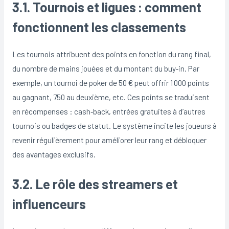
3.1. Tournois et ligues : comment
fonctionnent les classements
Les tournois attribuent des points en fonction du rang final,
du nombre de mains jouées et du montant du buy‑in. Par
exemple, un tournoi de poker de 50 € peut offrir 1 000 points
au gagnant, 750 au deuxième, etc. Ces points se traduisent
en récompenses : cash‑back, entrées gratuites à d’autres
tournois ou badges de statut. Le système incite les joueurs à
revenir régulièrement pour améliorer leur rang et débloquer
des avantages exclusifs.
3.2. Le rôle des streamers et
influenceurs