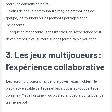
réel ni de conseils de pairs.
– Moins de bonus communautaires ; les promotions de
groupe, les tournois ou les jackpots partagés sont
inexistants.
– Risque de monotonie ; sans interaction, l’expérience peut
devenir répétitive, surtout sur des jeux à faible variance.
3. Les jeux multijoueurs :
l’expérience collaborative
Les jeux multijoueurs incluent le poker Texas Hold’em, le
blackjack en table partagée et les slots à jackpot partagé
comme « Mega Fortune », où plusieurs joueurs contribuent à
un même pot.