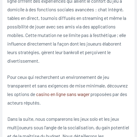
ligne offrent des expériences qui allient le confort du jeu à
domicile à des fonctions sociales avancées : chat intégré,
tables en direct, tournois diffusés en streaming et même la
possibilité de jouer avec ses amis via des applications
mobiles. Cette mutation ne se limite pas à l’esthétique ; elle
influence directement la façon dont les joueurs élaborent
leurs stratégies, gèrent leur bankroll et perçoivent le
divertissement.
Pour ceux qui recherchent un environnement de jeu
transparent et sans exigences de mise minimale, découvrez
les options de
casino en ligne sans wager
proposées par des
acteurs réputés.
Dans la suite, nous comparerons les jeux solo et les jeux
multijoueurs sous l’angle de la socialisation, du gain potentiel
et de la maîtrise du budget. Nous détaillerons les