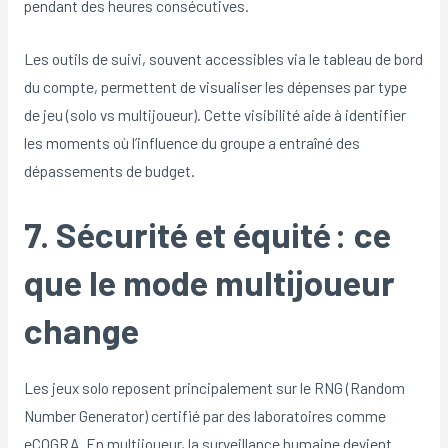
pendant des heures consécutives.
Les outils de suivi, souvent accessibles via le tableau de bord
du compte, permettent de visualiser les dépenses par type
de jeu (solo vs multijoueur). Cette visibilité aide à identifier
les moments où l’influence du groupe a entraîné des
dépassements de budget.
7. Sécurité et équité : ce
que le mode multijoueur
change
Les jeux solo reposent principalement sur le RNG (Random
Number Generator) certifié par des laboratoires comme
eCOGRA. En multijoueur, la surveillance humaine devient