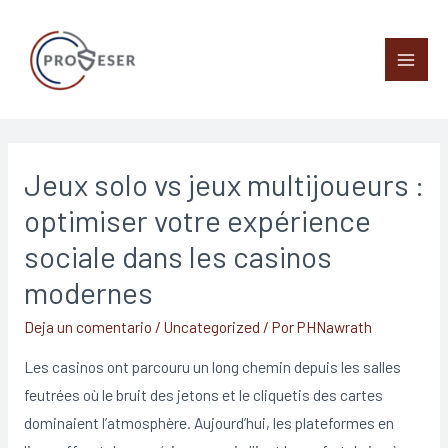
Jeux solo vs jeux multijoueurs :
optimiser votre expérience
sociale dans les casinos
modernes
Deja un comentario
/
Uncategorized
/ Por
PHNawrath
Les casinos ont parcouru un long chemin depuis les salles
feutrées où le bruit des jetons et le cliquetis des cartes
dominaient l’atmosphère. Aujourd’hui, les plateformes en