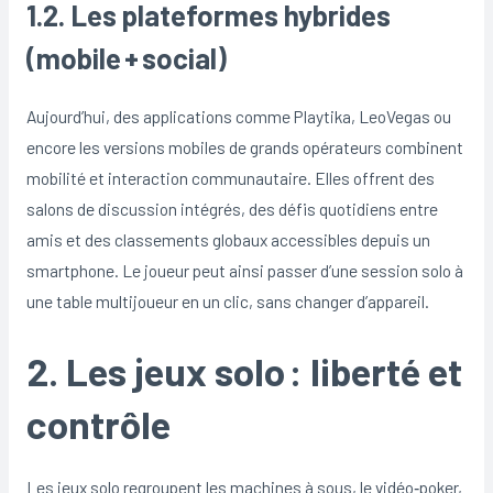
1.2. Les plateformes hybrides
(mobile + social)
Aujourd’hui, des applications comme Playtika, LeoVegas ou
encore les versions mobiles de grands opérateurs combinent
mobilité et interaction communautaire. Elles offrent des
salons de discussion intégrés, des défis quotidiens entre
amis et des classements globaux accessibles depuis un
smartphone. Le joueur peut ainsi passer d’une session solo à
une table multijoueur en un clic, sans changer d’appareil.
2. Les jeux solo : liberté et
contrôle
Les jeux solo regroupent les machines à sous, le vidéo‑poker,