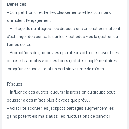
Bénéfices :
– Compétition directe ; les classements et les tournoirs
stimulent l’engagement.
– Partage de stratégies ; les discussions en chat permettent
d’échanger des conseils sur les « pot odds » ou la gestion du
temps de jeu.
– Promotions de groupe ; les opérateurs offrent souvent des
bonus « team‑play » ou des tours gratuits supplémentaires
lorsqu’un groupe atteint un certain volume de mises.
Risques :
– Influence des autres joueurs ; la pression du groupe peut
pousser à des mises plus élevées que prévu.
– Volatilité accrue ; les jackpots partagés augmentent les
gains potentiels mais aussi les fluctuations de bankroll.