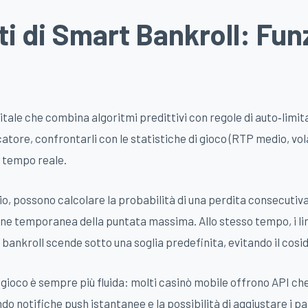
ti di Smart Bankroll: Fu
itale che combina algoritmi predittivi con regole di auto‑limit
catore, confrontarli con le statistiche di gioco (RTP medio, vola
n tempo reale.
io, possono calcolare la probabilità di una perdita consecutiva
zione temporanea della puntata massima. Allo stesso tempo, i 
 bankroll scende sotto una soglia predefinita, evitando il cosi
gioco è sempre più fluida: molti casinò mobile offrono API che 
o notifiche push istantanee e la possibilità di aggiustare i 