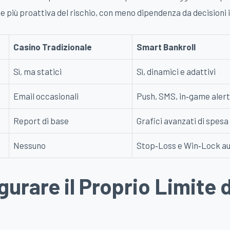
ione più proattiva del rischio, con meno dipendenza da decisioni 
Casino Tradizionale
Smart Bankroll
Sì, ma statici
Sì, dinamici e adattivi
Email occasionali
Push, SMS, in‑game aler
Report di base
Grafici avanzati di spes
Nessuno
Stop‑Loss e Win‑Lock a
urare il Proprio Limite 