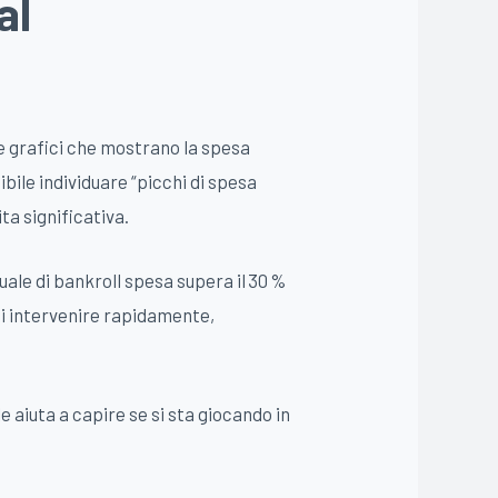
al
ce grafici che mostrano la spesa
bile individuare “picchi di spesa
ta significativa.
ale di bankroll spesa supera il 30 %
 di intervenire rapidamente,
e aiuta a capire se si sta giocando in