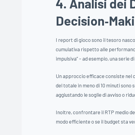
4. Analisi dei 
Decision‑Mak
I report di gioco sono il tesoro nas
cumulativa rispetto alle performance 
impulsiva” – ad esempio, una serie di 
Un approccio efficace consiste nel c
del totale in meno di 10 minuti sono
aggiustando le soglie di avviso o 
Inoltre, confrontare il RTP medio del
modo efficiente o se il budget sta v