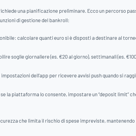
ichiede una pianificazione preliminare. Ecco un percorso pas
unzioni di gestione del bankroll:
onibile: calcolare quanti euro si è disposti a destinare al tor
lire soglie giornaliere (es. €20 al giorno), settimanali (es. €10
e impostazioni dell’app per ricevere avvisi push quando si raggiu
o: se la piattaforma lo consente, impostare un “deposit limit” ch
curezza che limita il rischio di spese impreviste, mantenendo il 