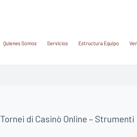
Quienes Somos
Servicios
Estructura Equipo
Ven
Tornei di Casinò Online – Strumenti I