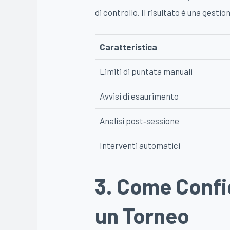
di controllo. Il risultato è una gest
Caratteristica
Limiti di puntata manuali
Avvisi di esaurimento
Analisi post‑sessione
Interventi automatici
3. Come Config
un Torneo